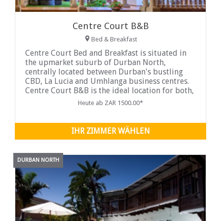
Centre Court B&B
Bed & Breakfast
Centre Court Bed and Breakfast is situated in
the upmarket suburb of Durban North,
centrally located between Durban's bustling
CBD, La Lucia and Umhlanga business centres.
Centre Court B&B is the ideal location for both,
the business and holiday visitor ...
Heute ab ZAR 1500.00*
IHR ZIMMER WÄHLEN
DURBAN NORTH