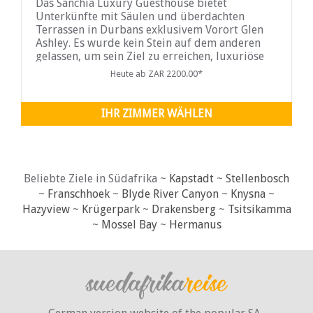
Das Sanchia Luxury Guesthouse bietet
Unterkünfte mit Säulen und überdachten
Terrassen in Durbans exklusivem Vorort Glen
Ashley. Es wurde kein Stein auf dem anderen
gelassen, um sein Ziel zu erreichen, luxuriöse
Unterkünfte und außergewöhnlichen Service
Heute ab ZAR 2200.00*
anzubieten. Sorgfältig wurde auf jedes Detail
geachtet, um unseren Besuchern einen
angenehmen und unvergesslichen Aufenthalt zu
IHR ZIMMER WÄHLEN
garantieren...
Beliebte Ziele in Südafrika ~
Kapstadt
~
Stellenbosch
~
Franschhoek
~
Blyde River Canyon
~
Knysna
~
Hazyview
~
Krügerpark
~
Drakensberg
~
Tsitsikamma
~
Mossel Bay
~
Hermanus