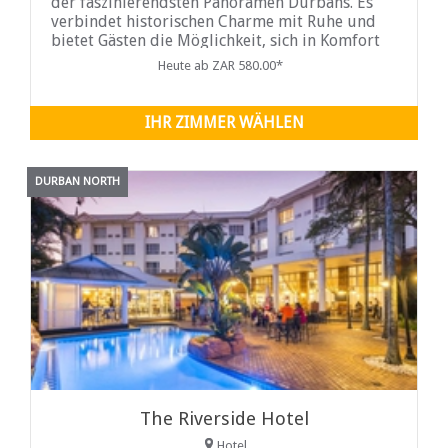
der faszinierendsten Panoramen Durbans. Es
verbindet historischen Charme mit Ruhe und
bietet Gästen die Möglichkeit, sich in Komfort
zu entspannen und dabei den
Heute ab ZAR 580.00*
atemberaubenden Blick auf das Meer, die
Stadt und die grüne Umgebung zu genießen.
Dieser sichere und elegante Rückzugsort
IHR ZIMMER WÄHLEN
DURBAN NORTH
The Riverside Hotel
Hotel