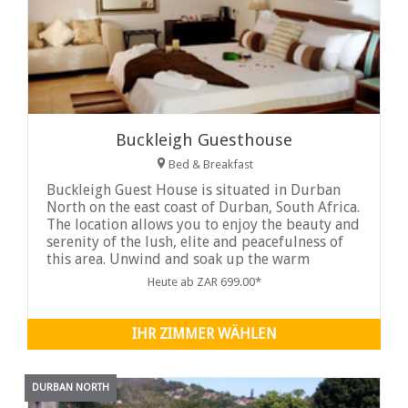
Buckleigh Guesthouse
Bed & Breakfast
Buckleigh Guest House is situated in Durban
North on the east coast of Durban, South Africa.
The location allows you to enjoy the beauty and
serenity of the lush, elite and peacefulness of
this area. Unwind and soak up the warm
Durban sun whilst sipping on a refreshing
Heute ab ZAR 699.00*
tropical ...
IHR ZIMMER WÄHLEN
DURBAN NORTH