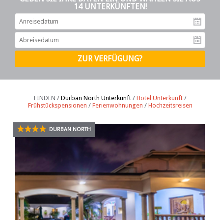
14 UNTERKÜNFTEN!
An
Ab
FINDEN /
Durban North Unterkunft
/
Hotel Unterkunft
/
Frühstückspensionen
/
Ferienwohnungen
/
Hochzeitsreisen
DURBAN NORTH