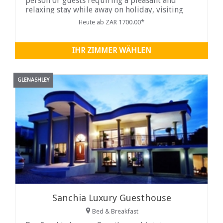
person or guests requiring a pleasant and
relaxing stay while away on holiday, visiting
family or friends or for those ...
Heute ab ZAR 1700.00*
IHR ZIMMER WÄHLEN
GLENASHLEY
Sanchia Luxury Guesthouse
Bed & Breakfast