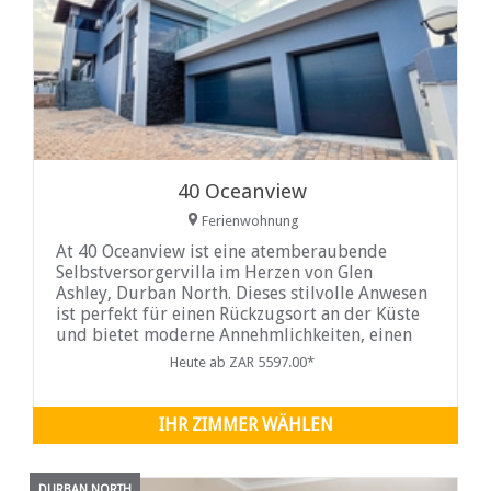
40 Oceanview
Ferienwohnung
At 40 Oceanview ist eine atemberaubende
Selbstversorgervilla im Herzen von Glen
Ashley, Durban North. Dieses stilvolle Anwesen
ist perfekt für einen Rückzugsort an der Küste
und bietet moderne Annehmlichkeiten, einen
einladenden Swimmingpool und einen
Heute ab ZAR 5597.00*
Whirlpool mit atemberaubendem Meerblick.
IHR ZIMMER WÄHLEN
DURBAN NORTH