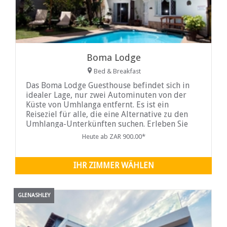
Boma Lodge
Bed & Breakfast
Das Boma Lodge Guesthouse befindet sich in
idealer Lage, nur zwei Autominuten von der
Küste von Umhlanga entfernt. Es ist ein
Reiseziel für alle, die eine Alternative zu den
Umhlanga-Unterkünften suchen. Erleben Sie
einen herzlichen und freundlichen Empfang in
Heute ab ZAR 900.00*
der Boma Lodge, wo Sie ...
IHR ZIMMER WÄHLEN
GLENASHLEY