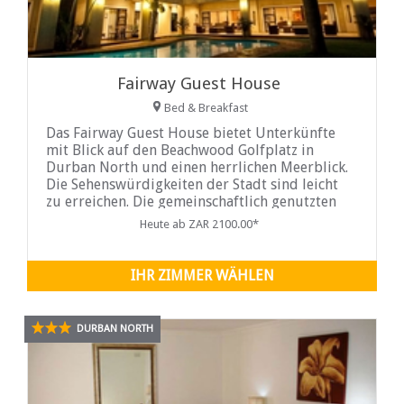
Fairway Guest House
Bed & Breakfast
Das Fairway Guest House bietet Unterkünfte
mit Blick auf den Beachwood Golfplatz in
Durban North und einen herrlichen Meerblick.
Die Sehenswürdigkeiten der Stadt sind leicht
zu erreichen. Die gemeinschaftlich genutzten
Innenwohnräume führen auf eine Lounge im
Heute ab ZAR 2100.00*
Freien und einen Essbereich neben dem Pool
mit Blick auf den Indischen Ozean...
IHR ZIMMER WÄHLEN
DURBAN NORTH