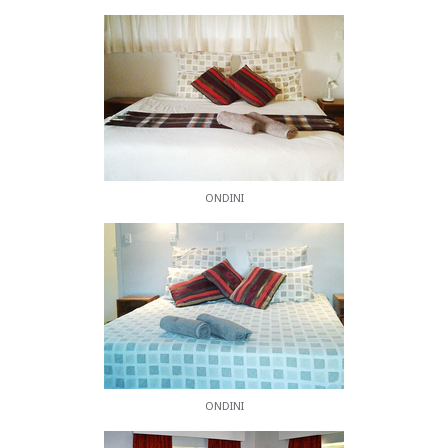
separate Dusche.
EINRICHTUNGEN
Bettwäsche und Handtücher werden gestellt und
alle Zimmer sind komplett gereinigt. Auf Anfrage
ist ein Wäscheservice verfügbar. Bei Bedarf können
auch zusätzliche Matratzen bereitgestellt werden.
Die Unterkunft verfügt über einen Tennisplatz mit
ONDINI
einem außergewöhnlichen Blick auf die Täler und
Berge. Es gibt viele malerische Wanderwege, die
direkt von der Unterkunft aus zugänglich sind, die
auch einen eigenen einheimischen Wald mit
angelegten Pfaden bietet. Es gibt auch genügend
sichere Parkplätze vor Ort. Es gibt einen Grillplatz
auf der Terrasse mit Blick auf die majestätische
Champagne Castle Range während des Tages und
ist nachts für die Sterne geöffnet.
ONDINI
AKTIVITÄTEN UND ATTRAKTIONEN
IN DER NÄHE