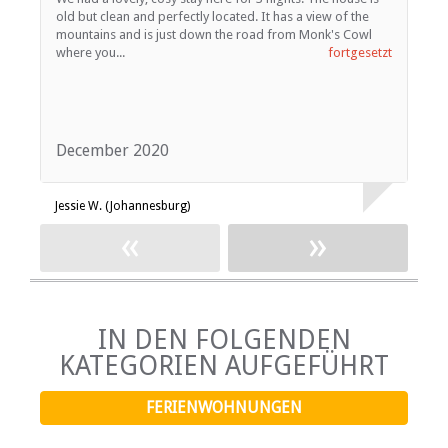
old but clean and perfectly located. It has a view of the
e
mountains and is just down the road from Monk's Cowl
n
where you...
fortgesetzt
December 2020
O
Jessie W. (Johannesburg)
S
«
»
IN DEN FOLGENDEN
KATEGORIEN AUFGEFÜHRT
FERIENWOHNUNGEN