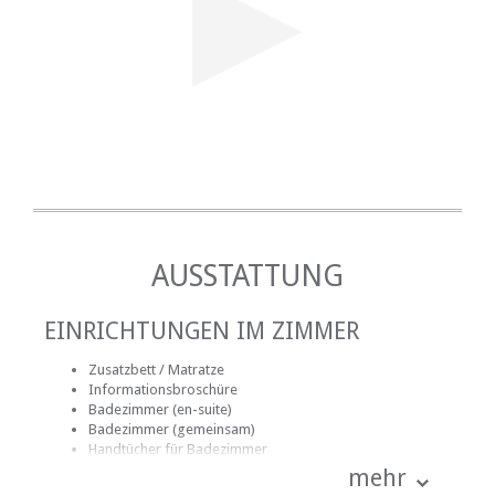
AUSSTATTUNG
EINRICHTUNGEN IM ZIMMER
Zusatzbett / Matratze
Informationsbroschüre
Badezimmer (en-suite)
Badezimmer (gemeinsam)
Handtücher für Badezimmer
Bettwäsche
mehr
Mitgelieferte Reinigungsmittel