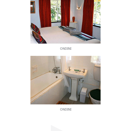
Wanderungen in den Bergen von den Monks Cowl
Naturreservate (Teil des Weltkulturerbes), nur 2
km die Straße hinunter.
Reiten, Golf, Forellenfischen und Rundflüge sind in
den nahe gelegenen Resorts möglich. Es gibt auch
viele Restaurants und Kneipen in der Umgebung.
ONDINI
ONDINI