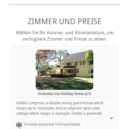
DVD-Player
Kamin
Heizung (en)
Internetverbindung (drahtlos)
ZIMMER UND PREISE
Küche (komplett ausgestattet)
Terrasse / Veranda / Balkon
Wählen Sie Ihr Anreise- und Abreisedatum, um
Rauchen: nicht erlaubt
verfügbare Zimmer und Preise zu sehen.
Hi fi
Tee- und Kaffeekocher
Fernsehen (mit M-Net)
Fernsehen (mit Satellit)
EINRICHTUNGEN AUF DEM GELÄNDE
Kinderfreundlich (alle Altersgruppen)
Garten(e)
Gästelounge mit TV
Exclusive Use Holiday Home (x1)
Zimmerreinigung (täglich)
Parkplatz (abseits der Straße)
Ondini comprises a double storey guest house which
Rauchen: Nicht drinnen
sleeps up to 10 people, and an adjacent open-plan
cottage which sleeps 2-4 people. Ondini is generally
rented out as a complete unit to a single large group (max
FUNKTIONEN
14). Upstairs in the main guest house there is a large
14 Gäste (maximal 14 Erwachsene)
double / twin bedroom with optional extra single bed and