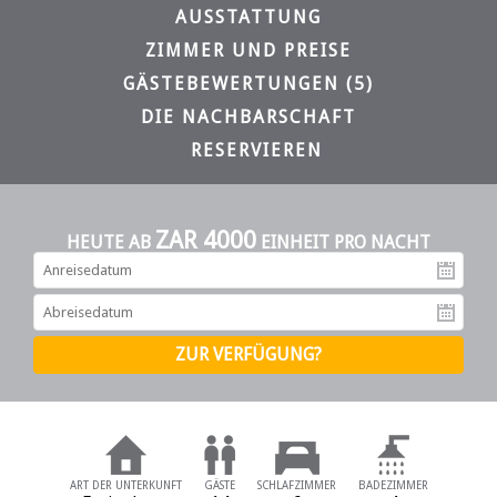
AUSSTATTUNG
ZIMMER UND PREISE
GÄSTEBEWERTUNGEN (5)
DIE NACHBARSCHAFT
RESERVIEREN
ZAR 4000
HEUTE AB
EINHEIT PRO NACHT
An
Ab
ART DER UNTERKUNFT
GÄSTE
SCHLAFZIMMER
BADEZIMMER