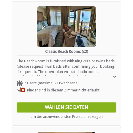
«
»
Classic Beach Rooms (x2)
The Beach Room is furnished with King-size or twins beds
(please request Twin beds after confirming your booking,
if required). The open-plan en-suite bathroom is
equipped with a bath, shower, hand basin and toilet.
Facilities in the rooms include Wi-Fi, kitchenette cupboard
2 Gäste (maximal 2 Erwachsene)
with microwave, fridge, crockery and tea and coffee-
Kinder sind in diesem Zimmer nicht erlaubt
making stations, air conditioning, flat screen TV with DSTV
bouquet, DVD player, laptop-sized safe and iron and
ironing board.
WÄHLEN SIE DATEN
um die anzuwendenden Preise anzuzeigen