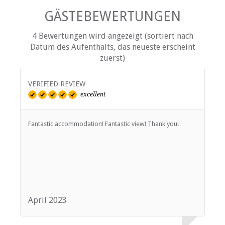
GÄSTEBEWERTUNGEN
4 Bewertungen wird angezeigt (sortiert nach
Datum des Aufenthalts, das neueste erscheint
zuerst)
VERIFIED REVIEW
V
excellent
Fantastic accommodation! Fantastic view! Thank you!
M
a
f
in
April 2023
D