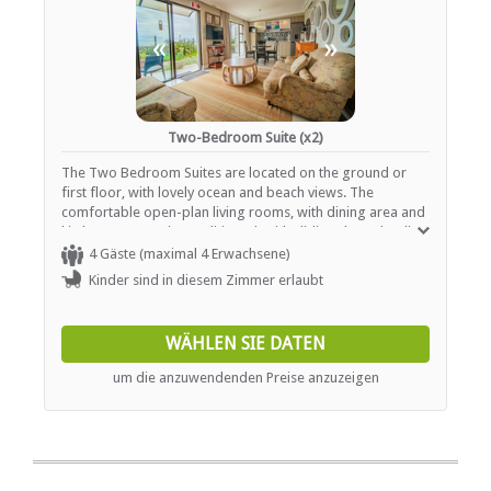
«
»
Two-Bedroom Suite (x2)
The Two Bedroom Suites are located on the ground or
first floor, with lovely ocean and beach views. The
comfortable open-plan living rooms, with dining area and
kitchenette, are air-conditioned, with sliding doors leading
onto a private balcony / patio. The first bedroom is
4 Gäste (maximal 4 Erwachsene)
furnished with a double bed and the second bedroom is
Kinder sind in diesem Zimmer erlaubt
furnished with two single beds. There is one full, modern
bathroom equipped with bath, shower, hand basin and
toilet. Private entrance, remote alarm system, TV with DStv
WÄHLEN SIE DATEN
bouquet and daily service. These suites can accommodate
up to 4 adults and 1 child under the age of 12 on a sleeper
um die anzuwendenden Preise anzuzeigen
bloc in the lounge.