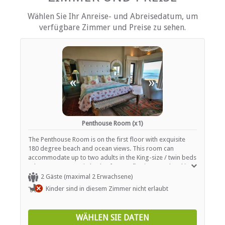
Schreibtisch
DVD-Player
Wählen Sie Ihr Anreise- und Abreisedatum, um
Fan
verfügbare Zimmer und Preise zu sehen.
Haartrockner
Heizung (en)
Internetverbindung (drahtlos)
Eisen / Hosenpresse
Kochnische (teilweise ausgestattet)
Terrasse / Veranda / Balkon
«
»
Safe für Wertsachen
Rauchen: nicht erlaubt
Tee- und Kaffeekocher
Fernsehen (mit M-Net)
Fernsehen (mit Satellit)
Penthouse Room (x1)
Fußbodenheizung
The Penthouse Room is on the first floor with exquisite
180 degree beach and ocean views. This room can
EINRICHTUNGEN AUF DEM GELÄNDE
accommodate up to two adults in the King-size / twin beds
(please request Twin beds after confirming your booking,
Kinderfreundlich (alle Altersgruppen)
if required). Room facilities include air-conditioning,
2 Gäste (maximal 2 Erwachsene)
Trockenreinigung
seating area leading onto the upstairs patio, 32" LCD TV
Kinder sind in diesem Zimmer nicht erlaubt
Garten(e)
with DStv bouquet, tea and coffee-making facilities, full
Gästelounge mit TV
en-suite bathroom with double showers, centre bath - all
Zimmerreinigung (täglich)
with views - and hot towel rail. Free Wi-Fi, beach towels,
WÄHLEN SIE DATEN
Wäscheservice
chairs and umbrellas are supplied for your convenience.