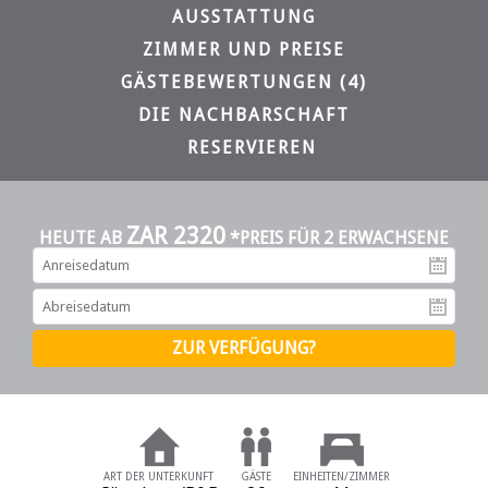
AUSSTATTUNG
ZIMMER UND PREISE
GÄSTEBEWERTUNGEN (4)
DIE NACHBARSCHAFT
RESERVIEREN
ZAR 2320
HEUTE AB
*PREIS FÜR 2 ERWACHSENE
An
Ab
ART DER UNTERKUNFT
GÄSTE
EINHEITEN/ZIMMER