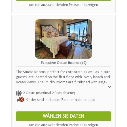
Parkplatz (abseits der Straße)
um die anzuwendenden Preise anzuzeigen
Rezeption (Geschäftszeiten)
Rauchen: in abgegrenzten Gebieten
Rauchen: Nicht drinnen
ESSEN UND TRINKEN
«
»
Bar (ehrlichkeit)
Braai / Grill (BBQ)
INTERNET
Executive Ocean Rooms (x2)
The Studio Rooms, perfect for corporate as well as leisure
Kostenloses Wi-Fi
guests, are located on the first floor with lovely beach and
ocean views. The Studio Rooms are furnished with King-
TRANSFERS
size or twins beds (please request Twin beds after
confirming your booking, if required). The Studios all have
2 Gäste (maximal 2 Erwachsene)
full en-suite bathrooms (equipped with bath tub, shower,
Flughafentransfers
Kinder sind in diesem Zimmer nicht erlaubt
toilet and hand basins). The studios have seating areas
and sliding doors looking out onto the ocean.
WÄHLEN SIE DATEN
um die anzuwendenden Preise anzuzeigen