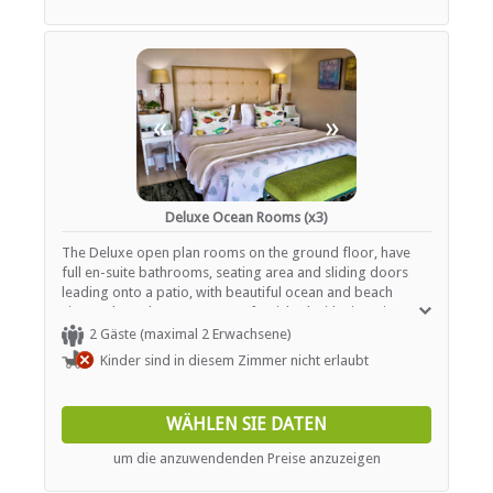
«
»
Deluxe Ocean Rooms (x3)
The Deluxe open plan rooms on the ground floor, have
full en-suite bathrooms, seating area and sliding doors
leading onto a patio, with beautiful ocean and beach
views. The Deluxe Rooms are furnished with King-size or
twins beds (please request twin beds after confirming
2 Gäste (maximal 2 Erwachsene)
your booking, if required). Full en-suite bathroom is
Kinder sind in diesem Zimmer nicht erlaubt
equipped with bath tub, shower, toilet and hand basins.
Facilities include underfloor heating, fan, flatscreen TV
with DSTV bouquet, tea / coffee facilities.
WÄHLEN SIE DATEN
um die anzuwendenden Preise anzuzeigen