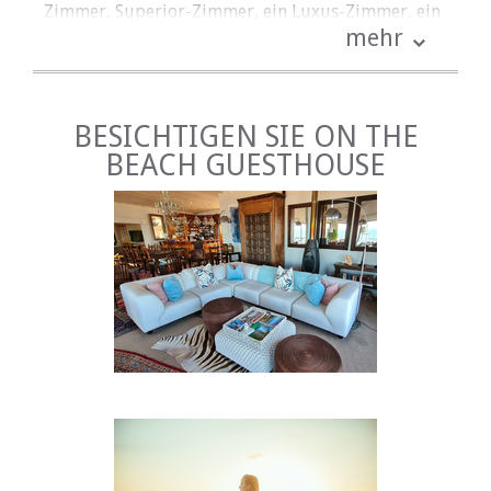
Zimmer, Superior-Zimmer, ein Luxus-Zimmer, ein
mehr
Standard-Zimmer und Zwei-Schlafzimmer-Suiten.
Bitte beachten Sie die einzelnen Raum- und
Gerätebeschreibungen mit den folgenden Fotos,
um Sie bei Ihrer Auswahl zu unterstützen.
BESICHTIGEN SIE ON THE
EINRICHTUNGEN
BEACH GUESTHOUSE
Erleben Sie den Zauber eines Sundowner
Barbeques direkt am Strand ... Braai / Grillplatz
und Picknicktische stehen vor dem Gästehaus zur
Verfügung, entweder auf dem Rasen vor dem
geschnitzten, indigenen Garten, der zum Strand
oder weiter führt der Sand unten - offensichtlich
alle mit toller Aussicht!
Der Braai-Raum ist komplett mit Weber Braai's,
Zangen, Besteck, Geschirr und Gläsern
ausgestattet, die draußen auf hölzernen
Picknicktischen verwendet werden können.
Erlauben Sie On the Beach Guesthouse, herzliche