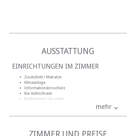
AUSSTATTUNG
EINRICHTUNGEN IM ZIMMER
Zusatzbett / Matratze
Klimaanlage
Informationsbroschüre
Bar Kühlschrank
Badezimmer (en-suite)
Badezimmer (gemeinsam)
mehr
Handtücher für Badezimmer
Bettwäsche
Kinder: Kinderbett, Hochstuhl, usw.
Radiowecker
kostenlose Toilettenartikel
ZIMMER UND PREISE