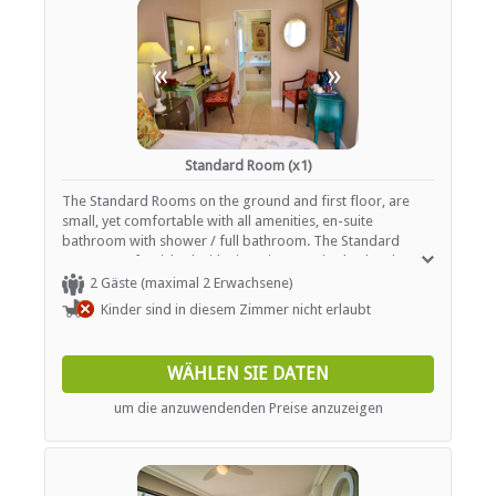
«
»
Standard Room (x1)
The Standard Rooms on the ground and first floor, are
small, yet comfortable with all amenities, en-suite
bathroom with shower / full bathroom. The Standard
Rooms are furnished with King-size or twins beds (please
request Twin beds after confirming your booking, if
2 Gäste (maximal 2 Erwachsene)
required). The room facilities include a fan, TV with a DStv
Kinder sind in diesem Zimmer nicht erlaubt
bouquet and tea and coffee facilities. These rooms do not
have any beach or ocean views. Free Wi-Fi, beach towels,
chairs and umbrellas are supplied for your convenience.
WÄHLEN SIE DATEN
um die anzuwendenden Preise anzuzeigen