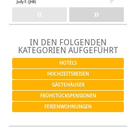
Judy F. (JHB)
T
«
»
IN DEN FOLGENDEN
KATEGORIEN AUFGEFÜHRT
HOTELS
HOCHZEITSREISEN
GÄSTEHÄUSER
FRÜHSTÜCKSPENSIONEN
FERIENWOHNUNGEN