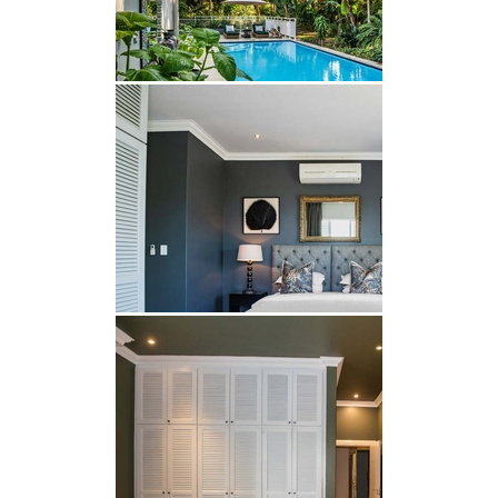
mit Herd, Backofen, Mikrowelle,
Kühl-/Gefrierschrank, Besteck und Geschirr sowie
einer Frühstücksbar mit Hockern. Die angrenzende
Lounge bietet bequeme Sitzgelegenheiten und
einen Flachbildfernseher mit ausgewählten DStv-
Kanälen. Kostenloses WLAN ist im gesamten
Anwesen verfügbar.
Gäste können auf der geräumigen Holzterrasse
entspannen, die ein Sportbecken, Sonnenliegen
und Grillmöglichkeiten umfasst. Für zusätzlichen
Spaß bietet das Anwesen auch einen Whirlpool
und einen Billardtisch. Sichere Parkplätze stehen
mit 24-Stunden-Sicherheitsdienst vor Ort zur
Verfügung.
Das Anwesen liegt neben dem Selborne Golf Club,
nur wenige Minuten vom Strand und den
nahegelegenen Restaurants entfernt. Ein Backup-
Wechselrichter und ein JoJo-Tank sorgen bei
Stromausfällen und Wasserausfällen für Komfort.