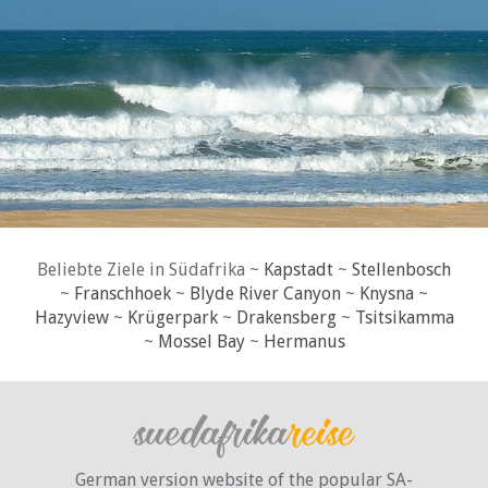
Beliebte Ziele in Südafrika ~
Kapstadt
~
Stellenbosch
~
Franschhoek
~
Blyde River Canyon
~
Knysna
~
Hazyview
~
Krügerpark
~
Drakensberg
~
Tsitsikamma
~
Mossel Bay
~
Hermanus
German version website of the popular SA-