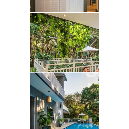
EINRICHTUNGEN VOR ORT
Die Apartments verfügen über einen gemeinsamen
Swimmingpool (kein Poolnetz), einen großen
Unterhaltungsbereich mit Grillmöglichkeiten und
bieten eine spektakuläre Aussicht. Für Ihre
Fahrzeuge stehen sichere Parkplätze zur
Verfügung und es gibt einen 24-Stunden-
Sicherheitsdienst. Bitte bringen Sie Ihre eigenen
Strandtücher mit.