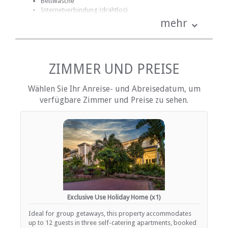
Bettwäsche
Internetverbindung (drahtlos)
Whirlpool
mehr
Küche (komplett ausgestattet)
Terrasse / Veranda / Balkon
Safe für Wertsachen
Rauchen: nicht erlaubt
Fernsehen (mit Satellit)
ZIMMER UND PREISE
Wählen Sie Ihr Anreise- und Abreisedatum, um
EINRICHTUNGEN AUF DEM GELÄNDE
verfügbare Zimmer und Preise zu sehen.
Hot tub
Geschäftseinrichtungen
Kinderfreundlich (alle Altersgruppen)
Garten(e)
Zimmerreinigung (täglich)
Parkplatz (Garage)
Parkplatz (abseits der Straße)
Sicherheit (Wache)
Rauchen: Nicht drinnen
Schwimmbad
Exclusive Use Holiday Home (x1)
Ideal for group getaways, this property accommodates
ESSEN UND TRINKEN
up to 12 guests in three self-catering apartments, booked