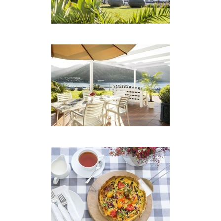
Gegenden und Strände in Kapstadt, sondern bietet
auch eine breite Palette von touristischen
Aktivitäten, z Radwege, Pferdewege, Wanderwege,
Wassersport und Handwerk und
Lebensmittelmärkte, sowohl für die jüngeren, als
auch für diejenigen, die nur eine entspannende
Pause wünschen.
TRANSPORT
Sollten Sie öffentliche Verkehrsmittel benötigen,
fährt die Buslinie MyCity direkt vor der
Unterkunft mit einer Haltestelle, die nicht mehr
als 200 m vom Gate entfernt liegt.
Flughafentransfers und zusätzliche
Transportmöglichkeiten können auf Anfrage
arrangiert werden.