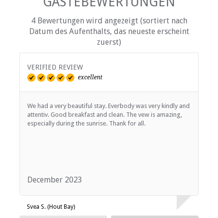
GÄSTEBEWERTUNGEN
4 Bewertungen wird angezeigt (sortiert nach
Datum des Aufenthalts, das neueste erscheint
zuerst)
VERIFIED REVIEW
V
excellent
We had a very beautiful stay. Everbody was very kindly and
V
attentiv. Good breakfast and clean. The vew is amazing,
B
especially during the sunrise. Thank for all.
E
December 2023
O
Svea S. (Hout Bay)
F