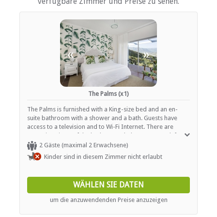
verfügbare Zimmer und Preise zu sehen.
Wäscheservice
Parkplatz (abseits der Straße)
Rauchen: Nicht drinnen
Schwimmbad
«
»
ESSEN UND TRINKEN
Braai / Grill (BBQ)
The Palms (x1)
INTERNET
The Palms is furnished with a King-size bed and an en-
Kostenloses Wi-Fi
suite bathroom with a shower and a bath. Guests have
access to a television and to Wi-Fi Internet. There are
sweeping views of the harbour and Chapman's Peak from
TRANSFERS
the room.
2 Gäste (maximal 2 Erwachsene)
Kinder sind in diesem Zimmer nicht erlaubt
Flughafentransfers
Andere Übertragungen verfügbar
WÄHLEN SIE DATEN
um die anzuwendenden Preise anzuzeigen