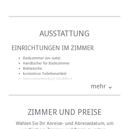
AUSSTATTUNG
EINRICHTUNGEN IM ZIMMER
Badezimmer (en-suite)
Handtücher für Badezimmer
Bettwäsche
kostenlose Toilettenartikel
Internetverbindung (drahtlos)
Terrasse / Veranda / Balkon
mehr
Rauchen: nicht erlaubt
EINRICHTUNGEN AUF DEM GELÄNDE
ZIMMER UND PREISE
Garten(e)
Gästelounge mit TV
Wählen Sie Ihr Anreise- und Abreisedatum, um
Zimmerreinigung (täglich)