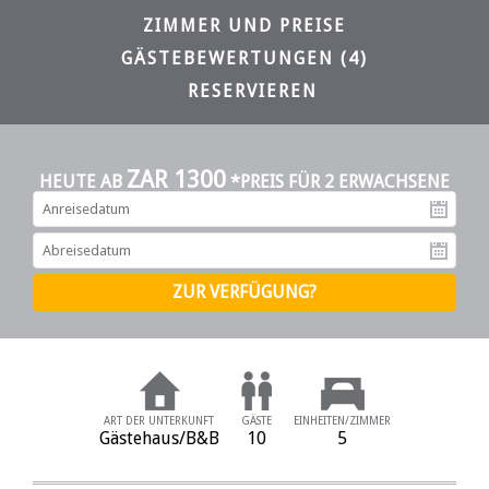
ZIMMER UND PREISE
GÄSTEBEWERTUNGEN (4)
RESERVIEREN
ZAR 1300
HEUTE AB
*PREIS FÜR 2 ERWACHSENE
An
Ab
ART DER UNTERKUNFT
GÄSTE
EINHEITEN/ZIMMER
Gästehaus/B&B
10
5