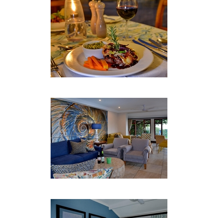
ist unser beheizter Salzwasserpool wahrscheinlich
der richtige Ort für Sie. Es gibt einen Lesesaal und
ein Spielzimmer mit kostenfreiem WLAN, ein
Gesundheitszentrum und einen Fitnessraum, eine
Bar und ein Restaurant.
ESSEN
Esszimmer mit Blick auf den Indischen Ozean mit
einem separaten Kinder-Esszimmer während der
Saison. Wir können traditionelle / Meeresfrüchte
oder Spieß Braais auf Anfrage arrangieren.
Schauen Sie sich das Rugby an oder spielen Sie
eine Partie Billard oder Darts in Joe's Tavern, orr
entspannen Sie sich und schlürfen Sie Ihren
Sundowner in unserer Damenbar.
LAGE & ATTRAKTIONEN
Neben den offensichtlichen Attraktionen der
unendlichen goldenen Strände, geschütztes Baden,
Felsenpools, ausgezeichnete Angelmöglichkeiten,