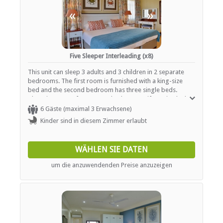
«
»
Five Sleeper Interleading (x8)
This unit can sleep 3 adults and 3 children in 2 separate
bedrooms. The first room is furnished with a king-size
bed and the second bedroom has three single beds.
There is a space for an extra bed or a cot if required. The
bathroom is fitted with a shower and bath, a basin and a
6 Gäste (maximal 3 Erwachsene)
toilet. In addition, each room contains air-conditioning, a
Kinder sind in diesem Zimmer erlaubt
TV with selected DStv channels and tea- and coffee-
making facilities.
WÄHLEN SIE DATEN
um die anzuwendenden Preise anzuzeigen