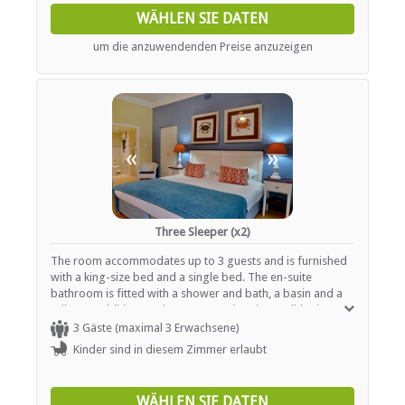
WÄHLEN SIE DATEN
um die anzuwendenden Preise anzuzeigen
«
»
Three Sleeper (x2)
The room accommodates up to 3 guests and is furnished
with a king-size bed and a single bed. The en-suite
bathroom is fitted with a shower and bath, a basin and a
toilet. In addition, each room contains air-conditioning, a
TV with selected DStv channels and tea- and coffee-
3 Gäste (maximal 3 Erwachsene)
making facilities.
Kinder sind in diesem Zimmer erlaubt
WÄHLEN SIE DATEN