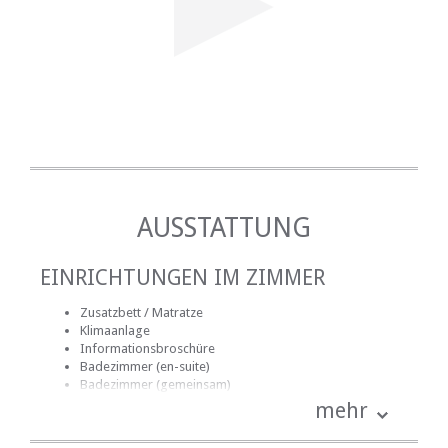
AUSSTATTUNG
EINRICHTUNGEN IM ZIMMER
Zusatzbett / Matratze
Klimaanlage
Informationsbroschüre
Badezimmer (en-suite)
Badezimmer (gemeinsam)
Handtücher für Badezimmer
mehr
Bettwäsche
Kinder: Kinderbett, Hochstuhl, usw.