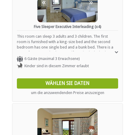
«
»
Five Sleeper Executive Interleading (x4)
This room can sleep 3 adults and 3 children. The first
room is furnished with a king-size bed and the second
bedroom has one single bed and a bunk bed. There is a
space for an extra bed or a cot if required. The bathroom
is fitted with a shower and bath, a basin and a toilet. In
6 Gäste (maximal 3 Erwachsene)
addition, each room contains air-conditioning, a TV with
Kinder sind in diesem Zimmer erlaubt
selected DStv channels and tea- and coffee-making
facilities.
WÄHLEN SIE DATEN
um die anzuwendenden Preise anzuzeigen
«
»