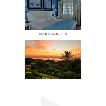
die jährliche Sardinenwanderung und Delfin- und
Walbeobachtung; Es gibt ein Süßwasser-Schwimm-
und Planschbecken am Meer, einen Sand-
Volleyballplatz am Strand, einen Minigolfplatz,
Tischtennis im Freien, ein Trampolin, zwei
Damenbars sowie ein TV- und Spielzimmer.
DOUBLE / TWIN ROOM
Zu den Annehmlichkeiten in der Nähe gehören eine
Auswahl an bekannten Golfplätzen, Tennisplätze,
Hochseefischerei-Charter, Ozean-Safaris,
Wanderwege und vieles mehr.