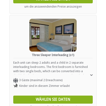
um die anzuwendenden Preise anzuzeigen
«
»
Three Sleeper Interleading (x1)
Each unit can sleep 2 adults and a child in 2 separate
interleading bedrooms. The first bedroom is furnished
with two single beds, which can be converted into a
double bed using a mattress converter, and one junior
bed for a child. The en-suite bathroom is fitted with a
3 Gäste (maximal 2 Erwachsene)
shower and bath, a basin and a toilet. In addition, each
Kinder sind in diesem Zimmer erlaubt
room contains air-conditioning, a TV with selected DStv
channels and tea- and coffee-making facilities.
WÄHLEN SIE DATEN