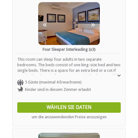
«
»
Four Sleeper Interleading (x3)
This room can sleep four adults in two separate
bedrooms. The beds consist of one king-size bed and two
single beds. There is a space for an extra bed or a cot if
required. Each room features an en-suite bathroom with a
shower and bath, a basin and a toilet. In addition, each
5 Gäste (maximal 4 Erwachsene)
room contains air-conditioning, a TV with selected DStv
Kinder sind in diesem Zimmer erlaubt
channels and tea- and coffee- making facilities.
WÄHLEN SIE DATEN
um die anzuwendenden Preise anzuzeigen