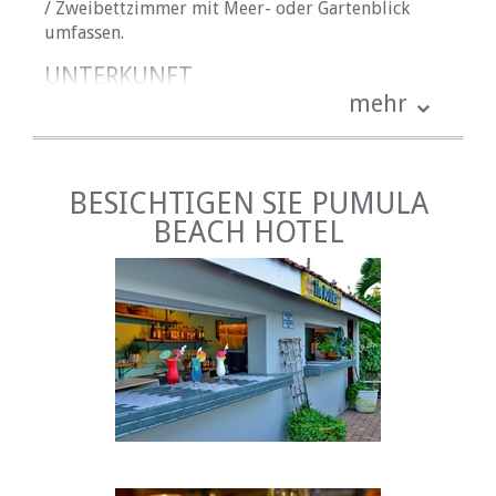
/ Zweibettzimmer mit Meer- oder Gartenblick
umfassen.
UNTERKUNFT
mehr
Mit 62 individuell eingerichteten Schlafzimmern,
bestehend aus 40 Doppel- / Zweibettzimmern. 22
Familienzimmer (von denen 12 miteinander
verbunden sind).
BESICHTIGEN SIE PUMULA
Diese luxuriösen Zimmer sind der perfekte Ort,
BEACH HOTEL
um sich nach einem langen Tag am Strand oder
nach einem eintägigen Seminar zu entspannen.
Lassen Sie sich auf das Sofa fallen, machen Sie es
sich mit einem Buch im Bett gemütlich oder
tauchen Sie Ihre sonnenverwöhnte Haut in die
Wanne.
Bitte beachten Sie die einzelnen
Zimmerbeschreibungen mit Fotos unten, um Ihnen
bei Ihrer Auswahl zu helfen.
Wenn Brandung und Sand nicht ganz Ihr Ding sind,