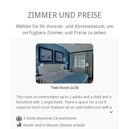
kostenlose Toilettenartikel
Schreibtisch
Behinderten ausgerüstet
ZIMMER UND PREISE
DVD-Player
Fan
Wählen Sie Ihr Anreise- und Abreisedatum, um
Haartrockner
verfügbare Zimmer und Preise zu sehen.
Heizung (en)
Internetverbindung (drahtlos)
Eisen / Hosenpresse
Terrasse / Veranda / Balkon
Safe für Wertsachen
Tee- und Kaffeekocher
«
»
Telefon (Durchwahl)
Fernsehen (mit Satellit)
Videoplayer
Twin Room (x20)
EINRICHTUNGEN AUF DEM GELÄNDE
The room accommodates up to 2 adults and a child and is
Klimaanlage
furnished with 2 single beds. There is space for a cot if
Kinderfreundlich (alle Altersgruppen)
required. Each room features an en-suite bathroom with a
Kinderbetreuung / Babysitter-Service
shower and bath, a basin and a toilet. In addition, each
Garten(e)
room contains air-conditioning, a TV with selected DSTV
3 Gäste (maximal 2 Erwachsene)
Gästelounge mit TV
channels and tea and coffee-making facilities.
Kinder sind in diesem Zimmer erlaubt
Zimmerreinigung (täglich)