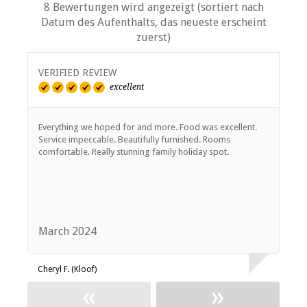
8 Bewertungen wird angezeigt (sortiert nach
Datum des Aufenthalts, das neueste erscheint
zuerst)
VERIFIED REVIEW
V
excellent
Everything we hoped for and more. Food was excellent.
A
Service impeccable. Beautifully furnished. Rooms
b
comfortable. Really stunning family holiday spot.
March 2024
O
Cheryl F. (Kloof)
P
«
»