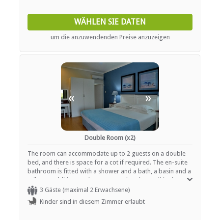
Wäscheservice
Parkplatz (abseits der Straße)
WÄHLEN SIE DATEN
Rezeption (Geschäftszeiten)
Safe (Rezeption)
um die anzuwendenden Preise anzuzeigen
Sicherheit (Wache)
Rauchen: in abgegrenzten Gebieten
Schwimmbad
Zugang für Rollstuhlfahrer
ESSEN UND TRINKEN
«
»
Bar (voll lizenziert)
Braai / Grill (BBQ)
Kostenloser Tee / Kaffee
Restaurant / Esszimmer
Double Room (x2)
The room can accommodate up to 2 guests on a double
TRANSFERS
bed, and there is space for a cot if required. The en-suite
bathroom is fitted with a shower and a bath, a basin and a
toilet. In addition, each room contains air-conditioning, a
Flughafentransfers
TV with selected DStv channels and tea- and coffee-
3 Gäste (maximal 2 Erwachsene)
making facilities.
Kinder sind in diesem Zimmer erlaubt