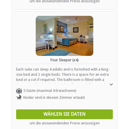
um die anzuwendenden Preise anzuzeigen
«
»
Four Sleeper (x4)
Each suite can sleep 4 adults and is furnished with a king-
size bed and 2 single beds. There is a space for an extra
bed or a cot if required. The bathroom is fitted with a
shower and bath, a basin and a toilet. In addition, each
room contains air-conditioning, a TV with selected DStv
5 Gäste (maximal 4 Erwachsene)
channels and tea- and coffee-making facilities.
Kinder sind in diesem Zimmer erlaubt
WÄHLEN SIE DATEN
um die anzuwendenden Preise anzuzeigen