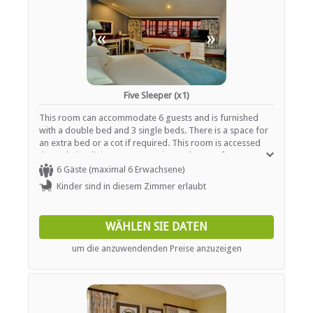
«
»
Five Sleeper (x1)
This room can accommodate 6 guests and is furnished
with a double bed and 3 single beds. There is a space for
an extra bed or a cot if required. This room is accessed
through the dining room upstairs. Each room features an
en-suite bathroom with a shower and bath, a basin and a
6 Gäste (maximal 6 Erwachsene)
toilet. In addition, each room contains air-conditioning, a
Kinder sind in diesem Zimmer erlaubt
TV with selected DStv channels and tea- and coffee-
making facilities.
WÄHLEN SIE DATEN
um die anzuwendenden Preise anzuzeigen