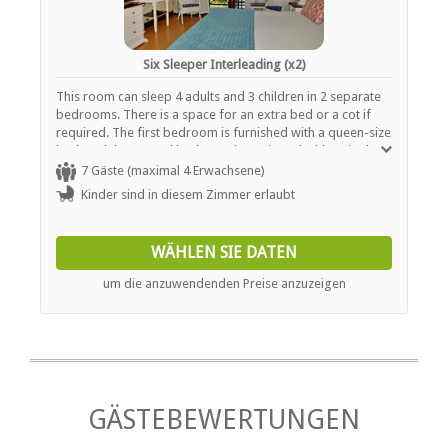
Six Sleeper Interleading (x2)
This room can sleep 4 adults and 3 children in 2 separate
bedrooms. There is a space for an extra bed or a cot if
required. The first bedroom is furnished with a queen-size
bed, and the second bedroom is equipped with 4 single
beds. The bathroom is fitted with a shower and a bath. In
7 Gäste (maximal 4 Erwachsene)
addition, each room contains air-conditioning, a TV with
Kinder sind in diesem Zimmer erlaubt
selected DStv channels and tea- and coffee-making
facilities.
WÄHLEN SIE DATEN
um die anzuwendenden Preise anzuzeigen
GÄSTEBEWERTUNGEN