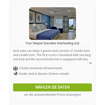
«
»
Four Sleeper Executive Interleading (x2)
Each suite can sleep 4 guests and consists of 2 bedrooms
and a bathroom. The first room is furnished with one king-
size bed and the second bedroom is equipped with two
single beds. There is a space for an extra bed or a cot if
required. The bathroom is fitted with a shower and bath, a
5 Gäste (maximal 4 Erwachsene)
basin and a toilet. In addition, each room contains air-
Kinder sind in diesem Zimmer erlaubt
conditioning, a TV with selected DStv channels and tea-
and coffee- making facilities.
WÄHLEN SIE DATEN
um die anzuwendenden Preise anzuzeigen