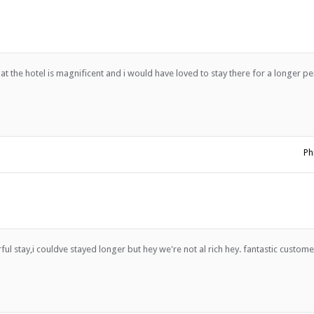
Hautpflege, Maniküre, Pediküre und Massagen.
Ausstellungsfläche
ng
Internetverbindung (ADSL)
Internetverbindung (drahtlo
Parken
en
Podium
t the hotel is magnificent and i would have loved to stay there for a longer pe
Sekretariatsdienste
Standardkonf. Ausrüstung
Teambuilding-Einrichtunge
Rollstuhl freundlich
estattet
Ph
EN
Restaurant / Esszimmer
Zimmerservice
ul stay,i couldve stayed longer but hey we're not al rich hey. fantastic customer