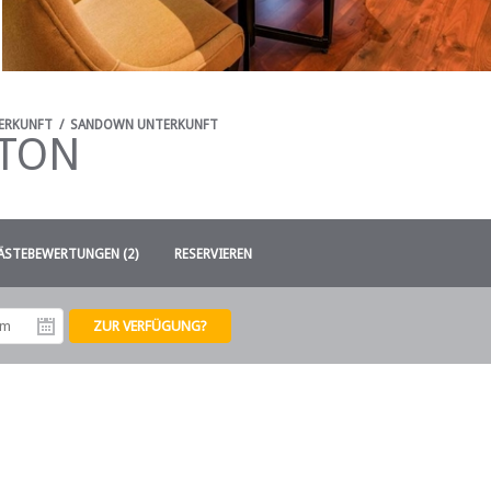
ERKUNFT
/
SANDOWN UNTERKUNFT
DTON
ÄSTEBEWERTUNGEN (2)
RESERVIEREN
tum
Abreisedatum