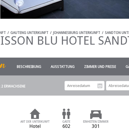
NFT
/
GAUTENG UNTERKUNFT
/
JOHANNESBURG UNTERKUNFT
/
SANDTON UNT
ISSON BLU HOTEL SAN
BESCHREIBUNG
AUSSTATTUNG
ZIMMER UND PREISE
G
R 2 ERWACHSENE
Anreiseda
ART DER UNTERKUNFT
GÄSTE
EINHEITEN/ZIMMER
Hotel
602
301