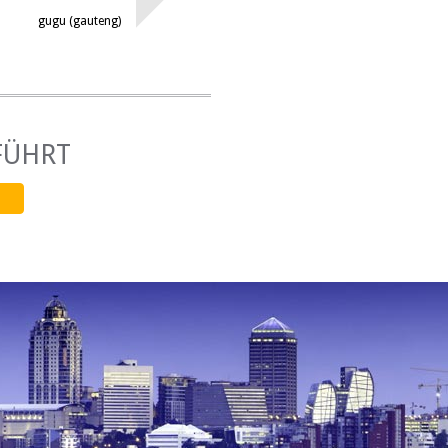
fügbar
gugu (gauteng)
FÜHRT