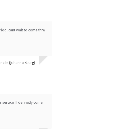
s)
riod. cant wait to come thre
n
indile (Johannersburg)
 service ill definetly come