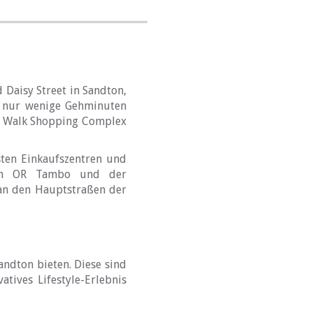
 Daisy Street in Sandton,
gt nur wenige Gehminuten
e Walk Shopping Complex
sten Einkaufszentren und
hafen OR Tambo und der
 an den Hauptstraßen der
andton bieten. Diese sind
atives Lifestyle-Erlebnis