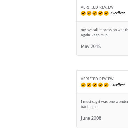
Behandlungen, darunter 
Klimaanlage
VERIFIED REVIEW
Audio-visuelle Ausrüstu
excellent
Bar
Trennbereich(e)
Geschäftsdienstleistung
my overall impression was tha
Catering (hausintern)
again. keep it up!
Koordinator (inhouse)
Tanzfläche
May 2018
Dekorieren
Behindertengerecht ausg
ESSEN UND TRINK
Halaal Friendly
VERIFIED REVIEW
Bar (voll lizenziert)
excellent
INTERNET
I must say it was one wonderf
back again
Kostenloses Wi-Fi
June 2008
TRANSFERS