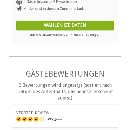
a sense of timeless tranquility.
4 Gäste (maximal 2 Erwachsene)
ESSEN UND TRINKEN
Kinder sind in diesem Zimmer erlaubt
Bar (voll lizenziert)
Restaurant / Esszimmer
WÄHLEN SIE DATEN
um die anzuwendenden Preise anzuzeigen
INTERNET
Kostenloses Wi-Fi
TRANSFERS
GÄSTEBEWERTUNGEN
Flughafentransfers
Andere Übertragungen verfügbar
Tourenhilfe
2 Bewertungen wird angezeigt (sortiert nach
Datum des Aufenthalts, das neueste erscheint
zuerst)
VERIFIED REVIEW
very good