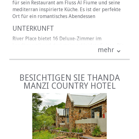
für sein Restaurant am Fluss Al Fiume und seine
mediterran inspirierte Küche. Es ist der perfekte
Ort für ein romantisches Abendessen
UNTERKUNFT
River Place bietet 16 Deluxe-Zimmer im
Landhausstil und drei steinverkleidete Suiten. Die
mehr
hellen, luftigen Zimmer sind komfortabel
eingerichtet und verfügen über ein eigenes
Badezimmer und eine private Terrasse. Die
luxuriösen Suiten liegen näher am Fluss und
BESICHTIGEN SIE THANDA
verfügen über Kingsize-Betten und separate
MANZI COUNTRY HOTEL
Loungebereiche.
Nur die Suiten verfügen über Smart-TVs.
Für Gäste, die der Natur näher kommen möchten,
gibt es einen 5 km langen Wanderweg im
Gebirgstal, dem am besten ein Picknick auf den
Rasenflächen folgt.
LAGE UND SEHENSWÜRDIGKEITEN