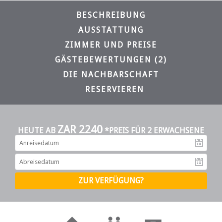
BESCHREIBUNG
AUSSTATTUNG
ZIMMER UND PREISE
GÄSTEBEWERTUNGEN (2)
DIE NACHBARSCHAFT
RESERVIEREN
ZAR 2240
HEUTE AB
*PREIS FÜR 2 ERWACHSENE
An
Ab