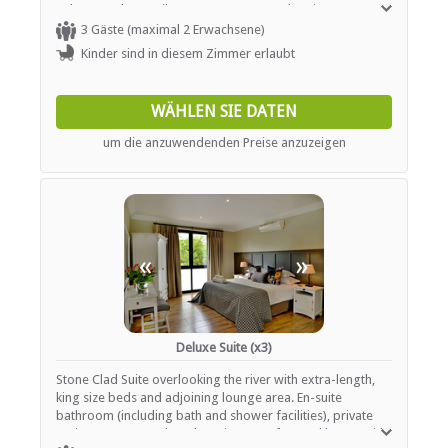
Sicherheit (Wache)
colours and versatile textures ensure authentic country
Rauchen: Nicht drinnen
style.
3 Gäste (maximal 2 Erwachsene)
Kinder sind in diesem Zimmer erlaubt
FUNKTIONEN
WÄHLEN SIE DATEN
Klimaanlage
Audio-visuelle Ausrüstung
um die anzuwendenden Preise anzuzeigen
Bar
Trennbereich(e)
Catering (hausintern)
Kapelle
Koordinator (inhouse)
Tanzfläche
Dekorieren
«
»
Behindertengerecht ausgestattet
Ausstellungsfläche
Gazebo
Internetverbindung (drahtlos)
Festzelt
Deluxe Suite (x3)
Parken
Stone Clad Suite overlooking the river with extra-length,
Standardkonf. Ausrüstung
king size beds and adjoining lounge area. En-suite
Teambuilding-Einrichtungen
bathroom (including bath and shower facilities), private
Rollstuhl freundlich
patio, smart TV and work station. Comfort and luxury with