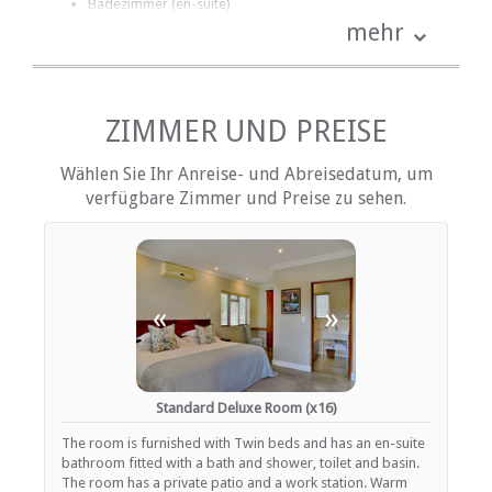
Badezimmer (en-suite)
Handtücher für Badezimmer
mehr
Bettwäsche
kostenlose Toilettenartikel
Schreibtisch
Fan
Haartrockner
ZIMMER UND PREISE
Heizung (en)
Internetverbindung (drahtlos)
Wählen Sie Ihr Anreise- und Abreisedatum, um
Terrasse / Veranda / Balkon
verfügbare Zimmer und Preise zu sehen.
Safe für Wertsachen
Rauchen: nicht erlaubt
Tee- und Kaffeekocher
EINRICHTUNGEN AUF DEM GELÄNDE
«
»
Klimaanlage
Geschäftseinrichtungen
Kinderfreundlich (alle Altersgruppen)
Garten(e)
Standard Deluxe Room (x16)
Zimmerreinigung (täglich)
Wäscheservice
The room is furnished with Twin beds and has an en-suite
Parkplatz (abseits der Straße)
bathroom fitted with a bath and shower, toilet and basin.
Rezeption (Geschäftszeiten)
The room has a private patio and a work station. Warm