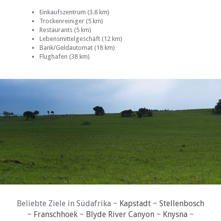
Einkaufszentrum (3.8 km)
Trockenreiniger (5 km)
Restaurants (5 km)
Lebensmittelgeschäft (12 km)
Bank/Geldautomat (18 km)
Flughafen (38 km)
Beliebte Ziele in Südafrika ~
Kapstadt
~
Stellenbosch
~
Franschhoek
~
Blyde River Canyon
~
Knysna
~