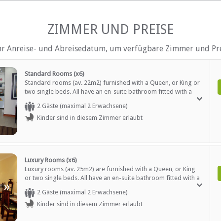
Tee- und Kaffeekocher
Telefon (Durchwahl)
ZIMMER UND PREISE
Fernsehen (mit Satellit)
Fußbodenheizung
hr Anreise- und Abreisedatum, um verfügbare Zimmer und Pre
AUF DEM GELÄNDE
Standard Rooms (x6)
Wäscheservice
Standard rooms (av. 22m2) furnished with a Queen, or King or
Parkplatz (abseits der Straß
two single beds. All have an en-suite bathroom fitted with a
ltersgruppen)
Rezeption (Geschäftszeiten)
shower (some have baths), toilet and basin. Our guests enjoy a
Safe (Rezeption)
2 Gäste (maximal 2 Erwachsene)
patio / balcony, private entrance, satellite TV, heated floors,
Sicherheit (Alarmanlage)
Kinder sind in diesem Zimmer erlaubt
microwave and more. Breakfast and WiFi included.
Rauchen: in abgegrenzten G
Rauchen: Nicht drinnen
h)
Schwimmbad
Luxury Rooms (x6)
EN
Luxury rooms (av. 25m2) are furnished with a Queen, or King
or two single beds. All have an en-suite bathroom fitted with a
»
Kostenloser Tee / Kaffee
shower (some have baths), toilet and basin. Our guests enjoy a
2 Gäste (maximal 2 Erwachsene)
patio / balcony, private entrance, satellite TV, heated floors,
Kinder sind in diesem Zimmer erlaubt
microwave and more. Breakfast and WiFi included.