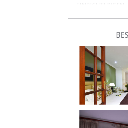
EINRICHTUNGEN
Zimmerausstattung:
TV (mit DStv - Hotel Bou
Safe, Bügeleisen, Bügelb
BES
FRÜHSTÜCK
Wir bieten ein reichhal
Joghurts, Obstsalat,
Andere Einrichtungen:
Grillplatz, Pool, Int
Flughafentransfers kön
Rezeption erhältlich. Ei
LUXURY SELF-CATERI