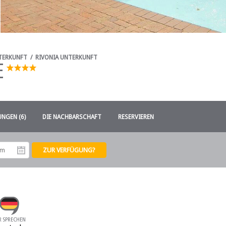
TERKUNFT
/
RIVONIA UNTERKUNFT
E
NGEN (6)
DIE NACHBARSCHAFT
RESERVIEREN
tum
Abreisedatum
R SPRECHEN