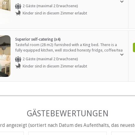
»
fridge, coffee/tea tray, heated floor and satellite TV. Guests
2 Gäste (maximal 2 Erwachsene)
enjoy a patio / balcony and private entrance onto the garden.
Kinder sind in diesem Zimmer erlaubt
Breakfast and WiFi included.
Superior self-catering (x4)
Tasteful room (28 m2) furnished with a King bed. There is a
fully equipped kitchen, well stocked honesty fridge, coffee/tea
»
tray, heated floor, satellite TV, plus workstation. Guests enjoy a
2 Gäste (maximal 2 Erwachsene)
patio/ balcony and private entrance onto the garden.
Kinder sind in diesem Zimmer erlaubt
Breakfast and WiFi included.
GÄSTEBEWERTUNGEN
d angezeigt (sortiert nach Datum des Aufenthalts, das neueste