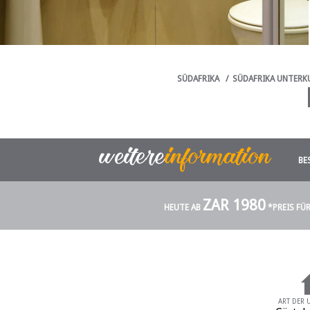
SÜDAFRIKA
/
SÜDAFRIKA UNTERK
BE
ZAR 1980
HEUTE AB
*PREIS FÜ
ART DER 