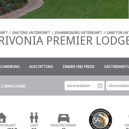
UNFT
/
GAUTENG UNTERKUNFT
/
JOHANNESBURG UNTERKUNFT
/
SANDTON UN
RIVONIA PREMIER LODG
SCHREIBUNG
AUSSTATTUNG
ZIMMER UND PREISE
GÄSTEBEWERTU
R 2 ERWACHSENE
Anreiseda
UNTERKUNFT
GÄSTE
EINHEITEN/ZIMMER
WI