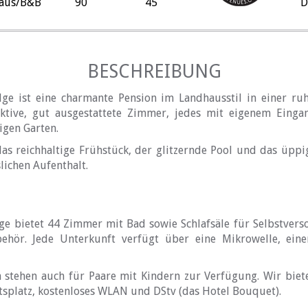
haus/B&B
90
45
D
BESCHREIBUNG
ge ist eine charmante Pension im Landhausstil in einer ru
raktive, gut ausgestattete Zimmer, jedes mit eigenem Einga
igen Garten.
s reichhaltige Frühstück, der glitzernde Pool und das üppi
ichen Aufenthalt.
ge bietet 44 Zimmer mit Bad sowie Schlafsäle für Selbstve
ehör. Jede Unterkunft verfügt über eine Mikrowelle, ein
n stehen auch für Paare mit Kindern zur Verfügung. Wir biete
itsplatz, kostenloses WLAN und DStv (das Hotel Bouquet).