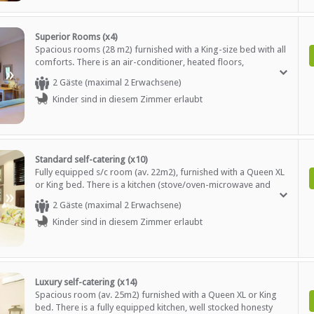
Superior Rooms (x4)
Spacious rooms (28 m2) furnished with a King-size bed with all
comforts. There is an air-conditioner, heated floors,
»
microwave, fridge, tea/coffee facility, safe and convenient
2 Gäste (maximal 2 Erwachsene)
Tourenhilfe
work-station. Outside door leading onto deck/patio to the
verfügbar
Kinder sind in diesem Zimmer erlaubt
garden. Breakfast and WiFi included.
Standard self-catering (x10)
Fully equipped s/c room (av. 22m2), furnished with a Queen XL
or King bed. There is a kitchen (stove/oven-microwave and
»
sink), well stocked honesty fridge, coffee/tea tray, heated
2 Gäste (maximal 2 Erwachsene)
floor, fan and satellite TV. Private entrance from garden patio.
Kinder sind in diesem Zimmer erlaubt
Breakfast and WiFi included.
Luxury self-catering (x14)
Spacious room (av. 25m2) furnished with a Queen XL or King
bed. There is a fully equipped kitchen, well stocked honesty