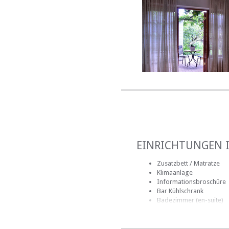
FAMILY UNIT
EINRICHTUNGEN 
Zusatzbett / Matratze
Klimaanlage
Informationsbroschüre
Bar Kühlschrank
Badezimmer (en-suite)
Handtücher für Badezi
Bettwäsche
kostenlose Toilettenartik