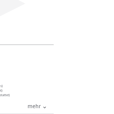
DINING AREA
s)
t)
tattet)
mehr