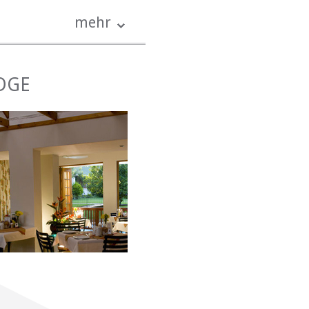
mehr
bodenheizung, Ventilator,
ügbar.
ODGE
Aufschnitt, Fruchtsäfte,
n Faxgerät. Touren und
formationen sind an der