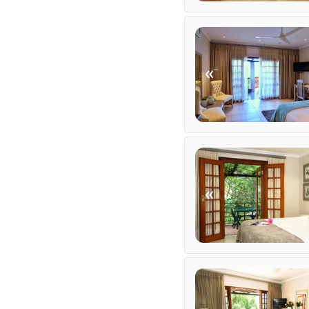
Kostenloses Wi-Fi
TRANSFERS
«
Flughafentransfers
Andere Übertragungen 
«