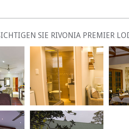
quet), Mikrowelle, Minibar, Kaffee / Tee-Tablett, Telefon, Fuß
rett. Die Zimmer werden täglich gereinigt. Wäscheservice verf
ICHTIGEN SIE RIVONIA PREMIER L
tiges Müsli-Buffet, verschiedene Brotsorten, Marmeladen, 
ernet-Arbeitsplatz, Breitband, kostenloses WLAN und ei
nen an der Rezeption arrangiert werden. Touristische In
ne zweiminütige Fahrt zu Restaurants, Cafés und Fitnessraum.
NG
LUXURY ROOM