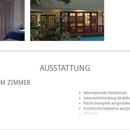
POOL
AUSSTATTUNG
IM ZIMMER
Internationale Steckdosen
Internetverbindung (drahtlo
Küche (komplett ausgestatte
Kochnische (teilweise ausges
Mini-Bar
mmer
Terrasse / Veranda / Balkon
Safe für Wertsachen
el
Rauchen: nicht erlaubt