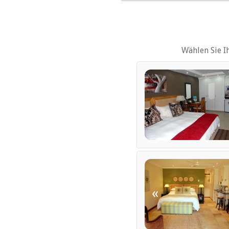
Schreibtisch
Fan
Haartrockner
Heizung (en)
Wählen Sie I
EINRICHTUNGEN 
Klimaanlage
Geschäftseinrichtungen
Kinderfreundlich (alle A
Kostenlose Zeitungen
Trockenreinigung
Garten(e)
Gästelounge mit TV
Zimmerreinigung (täglic
ESSEN UND TRINK
«
Bar (ehrlichkeit)
Braai / Grill (BBQ)
INTERNET