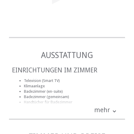
AUSSTATTUNG
EINRICHTUNGEN IM ZIMMER
Television (Smart TV)
Klimaanlage
Badezimmer (en-suite)
Badezimmer (gemeinsam)
Handtücher für Badezimmer
Bettwäsche
mehr
Internetverbindung (drahtlos)
Küche (komplett ausgestattet)
Terrasse / Veranda / Balkon
Rauchen: nicht erlaubt