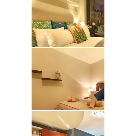
Cape Quarter. Bewohner und Gäste haben Zugang
zu einer Vielzahl von Einrichtungen, darunter ein
voll ausgestattetes Fitnessstudio, ein Hallenbad,
ein hauseigenes Restaurant, ein Spa und ein 24-
Stunden-Sicherheitsdienst.
LAGE & SEHENSWÜRDIGKEITEN
De Waterkant, eingebettet zwischen dem
historischen Bo-Kaap und der pulsierenden V&A
Waterfront, gilt als eines der angesagtesten Viertel
Kapstadts und bietet eine beeindruckende
Auswahl an Boutiquen, Restaurants, Cafés und
Ausgehmöglichkeiten.