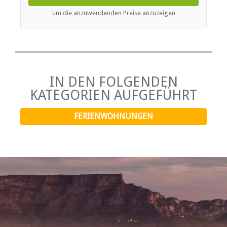
complemented by a breakfast counter with stools. The
lounge features a comfortable seating area and a TV,
um die anzuwendenden Preise anzuzeigen
while guests can enjoy complimentary Wi-Fi throughout
the apartment.
IN DEN FOLGENDEN
KATEGORIEN AUFGEFÜHRT
FERIENWOHNUNGEN