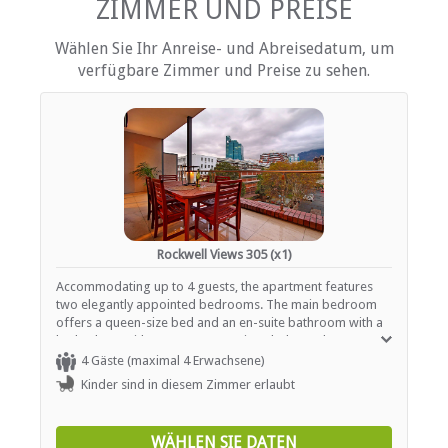
Tee- und Kaffeekocher
ZIMMER UND PREISE
Wählen Sie Ihr Anreise- und Abreisedatum, um
EINRICHTUNGEN AUF DEM GELÄNDE
verfügbare Zimmer und Preise zu sehen.
Elevators
Kinderfreundlich (alle Altersgruppen)
Fitnessstudio / Fitnesscenter
Parkplatz (abseits der Straße)
Sicherheit (Wache)
Rauchen: Nicht drinnen
Schwimmbad
ESSEN UND TRINKEN
Rockwell Views 305 (x1)
Accommodating up to 4 guests, the apartment features
Restaurant / Esszimmer
two elegantly appointed bedrooms. The main bedroom
offers a queen-size bed and an en-suite bathroom with a
INTERNET
bath, along with access to a spacious balcony that
overlooks the city and provides spectacular views of Table
4 Gäste (maximal 4 Erwachsene)
Kostenloses Wi-Fi
Mountain. The second bedroom is also furnished with a
Kinder sind in diesem Zimmer erlaubt
queen-size bed and has an adjacent bathroom with a
shower. The kitchen comes fully equipped with a fridge-
freezer, stove, oven, microwave, and kettle,
WÄHLEN SIE DATEN