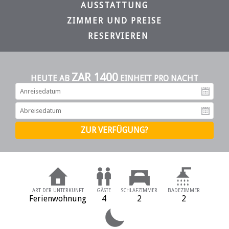
AUSSTATTUNG
ZIMMER UND PREISE
RESERVIEREN
ZAR 1400
HEUTE AB
EINHEIT PRO NACHT
An
Ab
ART DER UNTERKUNFT
GÄSTE
SCHLAFZIMMER
BADEZIMMER
Ferienwohnung
4
2
2