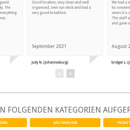
 guest
Good location, very clean and well
We had a w
dy. The
organised, own sun deck and had a
its conveni
everything
very good breakfast.
views it is 
 was
The staff 
and gave us
September 2021
August 
Judy N. (Johannesburg)
bridget s. 
«
»
EN FOLGENDEN KATEGORIEN AUFGE
ISEN
GÄSTEHÄUSER
FRÜHS