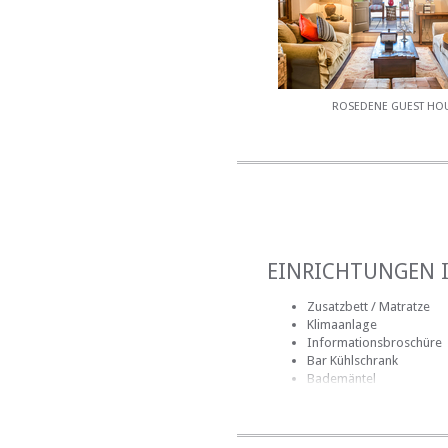
ROSEDENE GUEST HO
EINRICHTUNGEN 
Zusatzbett / Matratze
Klimaanlage
Informationsbroschüre
Bar Kühlschrank
Bademäntel
Badezimmer (en-suite)
Handtücher für Badezi
Bettwäsche