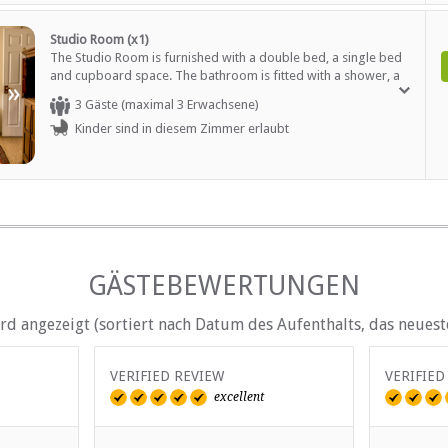
Kostenloser Tee / Kaffee
Zimmerservice
Studio Room (x1)
The Studio Room is furnished with a double bed, a single bed
and cupboard space. The bathroom is fitted with a shower, a
»
basin and a toilet. he kitchenette is equipped with a fridge,
3 Gäste (maximal 3 Erwachsene)
microwave and tea- and coffee-making facilities. There is also
Kinder sind in diesem Zimmer erlaubt
a wall-mounted flat-screen TV with selected DStv channels.
Tourenhilfe
verfügbar
GÄSTEBEWERTUNGEN
d angezeigt (sortiert nach Datum des Aufenthalts, das neueste
VERIFIED REVIEW
VERIFIED
excellent