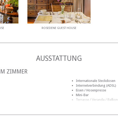
USE
ROSEDENE GUEST HOUSE
AUSSTATTUNG
IM ZIMMER
Internationale Steckdosen
Internetverbindung (ADSL)
Eisen / Hosenpresse
Mini-Bar
Terrasse / Veranda / Balkon
Privater Pool
mmer
Safe für Wertsachen
Rauchen: erlaubt