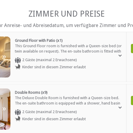
tuhl, usw.
Rauchen: nicht erlaubt
el
Hi fi
ZIMMER UND PREISE
Tee- und Kaffeekocher
Telefon (Durchwahl)
Fernsehen (nur SABC, eTV)
hr Anreise- und Abreisedatum, um verfügbare Zimmer und Pre
Fernsehen (mit M-Net)
Fernsehen (mit Satellit)
Videoplayer
Ground Floor with Patio (x1)
This Ground Floor room is furnished with a Queen-size bed (or
twin available on request). The en-suite bathroom is fitted with
AUF DEM GELÄNDE
»
a shower, hand basin and WC. Facilities include Television with
2 Gäste (maximal 2 Erwachsene)
5 channels, Wi-Fi, a work desk and chair, tea and coffee making
Parkplatz (abseits der Straß
Kinder sind in diesem Zimmer erlaubt
facilities and a mini bar. Located next to reception and
Rezeption (Geschäftszeiten)
breakfast area.
ltersgruppen)
Dachdeck
itter-Service
Safe (Rezeption)
Sekretariatsdienste
Sicherheit (Alarmanlage)
Double Rooms (x9)
Rauchen: in abgegrenzten G
The Deluxe Double Room is furnished with a Queen-size bed.
h)
Schwimmbad
The en-suite bathroom is equipped with a shower, hand basin
»
Weckrufe
and WC. Facilities include Television, 5 channels, work desk and
2 Gäste (maximal 2 Erwachsene)
chair, tea and coffee making facilities, mini bar.
Kinder sind in diesem Zimmer erlaubt
EN