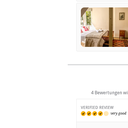
Bar (ehrlichkeit)
Braai / Grill (BBQ)
INTERNET
«
Kostenloses Wi-Fi
TRANSFERS
Flughafentransfers
Andere Übertragungen 
4 Bewertungen wir
VERIFIED REVIEW
very good