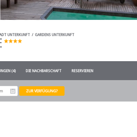
TADT UNTERKUNFT
/
GARDENS UNTERKUNFT
E
NGEN (4)
DIE NACHBARSCHAFT
RESERVIEREN
tum
Abreisedatum