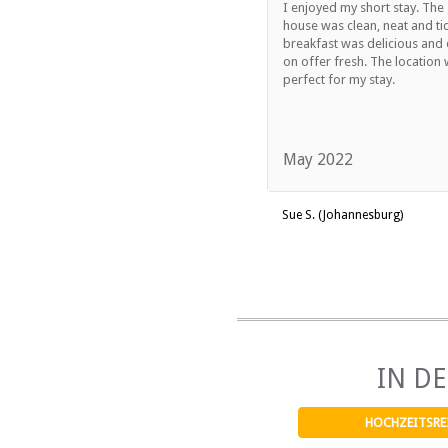
I enjoyed my short stay. The
house was clean, neat and ti
breakfast was delicious and 
on offer fresh. The location
perfect for my stay.
May 2022
Sue S. (Johannesburg)
IN D
HOCHZEITSRE