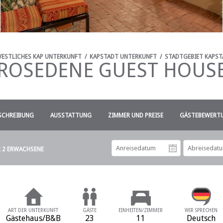
ESTLICHES KAP UNTERKUNFT
/
KAPSTADT UNTERKUNFT
/
STADTGEBIET KAPS
ROSEDENE GUEST HOUS
SCHREIBUNG
AUSSTATTUNG
ZIMMER UND PREISE
GÄSTEBEWERTU
R 2 ERWACHSENE
Anreiseda
ART DER UNTERKUNFT
GÄSTE
EINHEITEN/ZIMMER
WIR SPRECHEN
Gästehaus/B&B
23
11
Deutsch