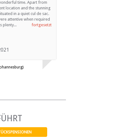
onderful time. Apart from
Beautiful view of Table Mountain from
ent location and the stunning
the room and everything in tip top
situated in a quiet cul de sac.
condition. Lovely service from the
were attentive when required
owners, will suggest to friends!! THANK
 plenty...
fortgesetzt
YOU, Dankeschön!
2021
December 2019
(Johannesburg)
Renate E. (Hamburg, Germany)
FÜHRT
TÜCKSPENSIONEN