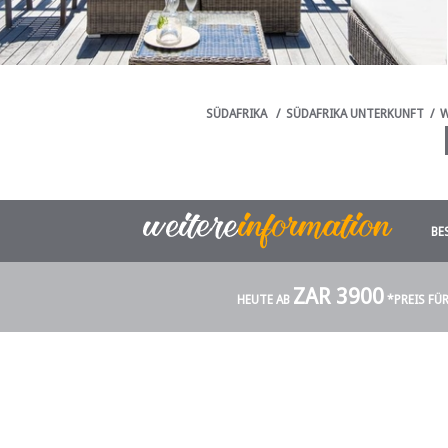
SÜDAFRIKA
/
SÜDAFRIKA UNTERKUNFT
/
W
BE
ZAR 3900
HEUTE AB
*PREIS FÜ