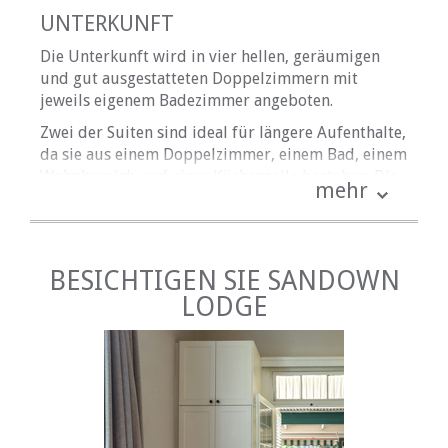
UNTERKUNFT
Die Unterkunft wird in vier hellen, geräumigen
und gut ausgestatteten Doppelzimmern mit
jeweils eigenem Badezimmer angeboten.
Zwei der Suiten sind ideal für längere Aufenthalte,
da sie aus einem Doppelzimmer, einem Bad, einem
Wohnbereich und einer Küchenzeile bestehen. Die
mehr
Küchenzeilen verfügen über eine Mikrowelle, einen
Herd mit zwei Platten, einen Kühlschrank, einen
Wasserkocher, einen Toaster sowie Besteck und
Geschirr, damit Sie sich selbst versorgen können.
BESICHTIGEN SIE SANDOWN
Alle Suiten verfügen über einen eigenen, separaten
LODGE
Eingang mit sicheren Parkplätzen. Die Suiten
haben Zugang zu einem schönen Garten, der von
einer wunderschönen 180 Jahre alten Eiche
dominiert wird. Der Schatten von dem Baum und
die Unterhaltung von den zahlreichen
Eichhörnchen, die nach Eicheln huschen, machen es