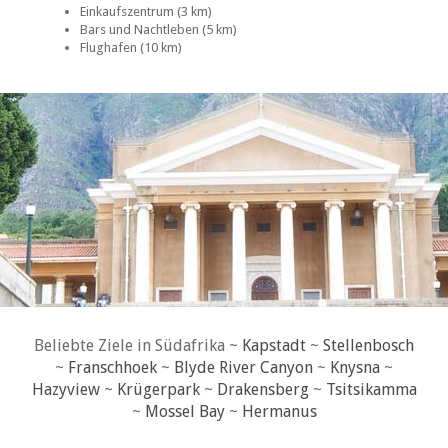
Einkaufszentrum (3 km)
Bars und Nachtleben (5 km)
Flughafen (10 km)
Beliebte Ziele in Südafrika ~
Kapstadt
~
Stellenbosch
~
Franschhoek
~
Blyde River Canyon
~
Knysna
~
Hazyview
~
Krügerpark
~
Drakensberg
~
Tsitsikamma
~
Mossel Bay
~
Hermanus