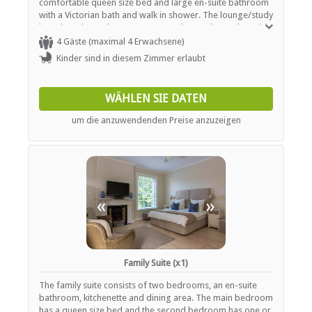
comfortable queen size bed and large en-suite bathroom
Parking (street)
with a Victorian bath and walk in shower. The lounge/study
Kinderfreundlich (alle Altersgruppen)
has glass doors that open up onto the garden and outside
Garten(e)
entertainment area.
4 Gäste (maximal 4 Erwachsene)
Zimmerreinigung (täglich)
Kinder sind in diesem Zimmer erlaubt
Wäscheservice
Parkplatz (abseits der Straße)
Rezeption (Geschäftszeiten)
WÄHLEN SIE DATEN
Rauchen: in abgegrenzten Gebieten
Rauchen: Nicht drinnen
um die anzuwendenden Preise anzuzeigen
ESSEN UND TRINKEN
Braai / Grill (BBQ)
Kostenloser Tee / Kaffee
«
»
INTERNET
Kostenloses Wi-Fi
Family Suite (x1)
The family suite consists of two bedrooms, an en-suite
bathroom, kitchenette and dining area. The main bedroom
has a queen size bed and the second bedroom has one or