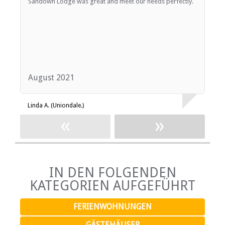
Sandown Lodge was great and meet our needs perfectly.
A
r
August 2021
M
Linda A. (Uniondale.)
K
«
»
IN DEN FOLGENDEN
KATEGORIEN AUFGEFÜHRT
FERIENWOHNUNGEN
GÄSTEHÄUSER