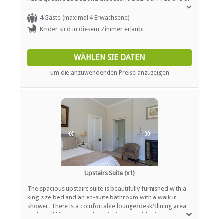
two single beds. Each bedroom has a flat screen TV with
DSTV, cupboards and a desk.
4 Gäste (maximal 4 Erwachsene)
Kinder sind in diesem Zimmer erlaubt
WÄHLEN SIE DATEN
um die anzuwendenden Preise anzuzeigen
«
»
Upstairs Suite (x1)
The spacious upstairs suite is beautifully furnished with a
king size bed and an en-suite bathroom with a walk in
shower. There is a comfortable lounge/desk/dining area
and small kitchenette. The suite is accessible via a staircase