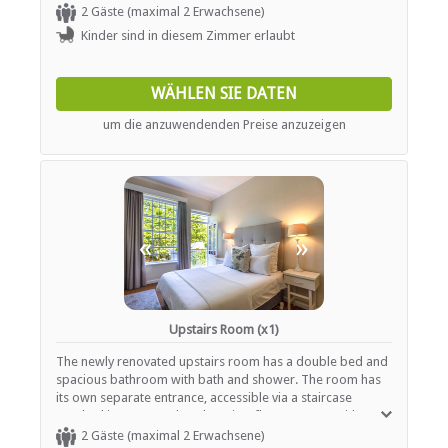
overlooking our garden.
2 Gäste (maximal 2 Erwachsene)
Kinder sind in diesem Zimmer erlaubt
WÄHLEN SIE DATEN
um die anzuwendenden Preise anzuzeigen
«
»
Upstairs Room (x1)
The newly renovated upstairs room has a double bed and
spacious bathroom with bath and shower. The room has
its own separate entrance, accessible via a staircase
overlooking our garden.There is a flat screen TV with DStv,
Wifi access and a desk.
2 Gäste (maximal 2 Erwachsene)