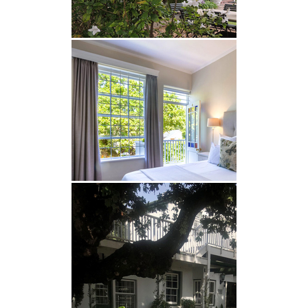
• Babysitter nach Vereinbarung
AKTIVITÄTEN UND ATTRAKTIONEN
Newlands
Cricket und Rugby Stadien und die
Universität von Kapstadt sind zu Fuß erreichbar
und der Shuttle-Bus von und nach UCT hat sogar
einen Abholpunkt außerhalb der Lodge. Geschäfte,
Restaurants, eine Apotheke und öffentliche
Verkehrsmittel erreichen Sie von der Sandown
Lodge bequem zu Fuß.