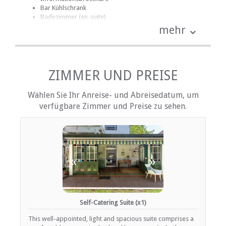
Bar Kühlschrank
Badezimmer (en-suite)
Handtücher für Badezimmer
mehr
Bettwäsche
Kinder: Kinderbett, Hochstuhl, usw.
kostenlose Toilettenartikel
Schreibtisch
Fan
ZIMMER UND PREISE
Haartrockner
Heizung (en)
Wählen Sie Ihr Anreise- und Abreisedatum, um
Internationale Steckdosen
verfügbare Zimmer und Preise zu sehen.
Internetverbindung (ADSL)
Internetverbindung (drahtlos)
Eisen / Hosenpresse
Kochnische (teilweise ausgestattet)
Terrasse / Veranda / Balkon
Safe für Wertsachen
«
»
Rauchen: nicht erlaubt
Tee- und Kaffeekocher
Fernsehen (mit M-Net)
Fernsehen (mit Satellit)
Self-Catering Suite (x1)
EINRICHTUNGEN AUF DEM GELÄNDE
This well-appointed, light and spacious suite comprises a