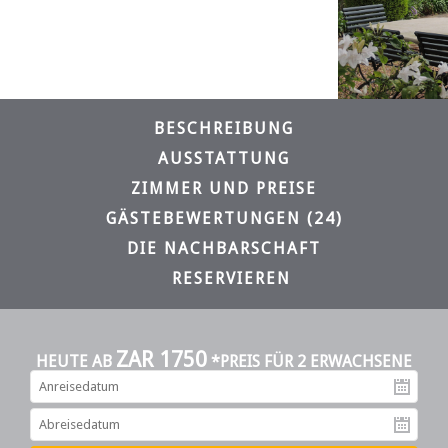
BESCHREIBUNG
AUSSTATTUNG
ZIMMER UND PREISE
GÄSTEBEWERTUNGEN (24)
DIE NACHBARSCHAFT
RESERVIEREN
ZAR 1750
HEUTE AB
*PREIS FÜR 2 ERWACHSENE
An
Ab