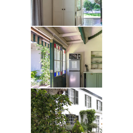
eine friedliche Einstellung für frühes Frühstück
oder Nachmittagstee.
Alle Suiten sind mit Sat-TV ausgestattet und bieten
Zugang zum WLAN.
Zwei zusätzliche Gäste können bei Bedarf in den
größeren Suiten zur Selbstverpflegung
untergebracht werden.
ANLAGEN
• DSTV (Satellit) in allen Räumen
• ADSL-Internet
• WLAN-Hotspot
• Hospitality Bar, Kaffee und Tee in den Zimmern
• Flughafentransfers nach Vereinbarung
• Faxgerät nach Absprache
• Sicheres Parken abseits der Straße
• Privater Garten mit Grillplatz
• Wäsche kann nach Vereinbarung erfolgen
• Öffentliche Verkehrsmittel, Restaurants und
Geschäfte sind bequem zu Fuß erreichbar.