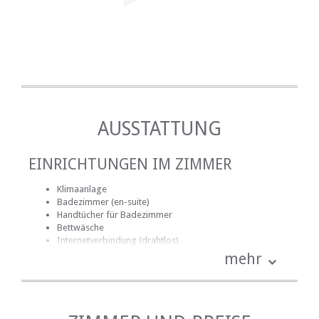
AUSSTATTUNG
EINRICHTUNGEN IM ZIMMER
Klimaanlage
Badezimmer (en-suite)
Handtücher für Badezimmer
Bettwäsche
Internetverbindung (drahtlos)
Küche (komplett ausgestattet)
mehr
Rauchen: nicht erlaubt
Fernsehen (mit Satellit)
EINRICHTUNGEN AUF DEM GELÄNDE