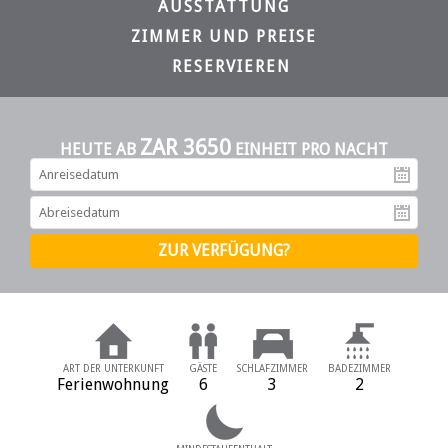
AUSSTATTUNG
ZIMMER UND PREISE
RESERVIEREN
ZAR 3650
HEUTE AB
EINHEIT PRO NACHT
An
Ab
ART DER UNTERKUNFT
GÄSTE
SCHLAFZIMMER
BADEZIMMER
Ferienwohnung
6
3
2