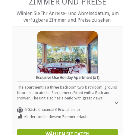
ZIMMER UND PREISE
Klimaanlage
Wählen Sie Ihr Anreise- und Abreisedatum, um
Kinderfreundlich (alle Altersgruppen)
verfügbare Zimmer und Preise zu sehen.
Garten(e)
Housekeeping (periodisch)
Parkplatz (abseits der Straße)
Empfang (24 Stunden)
Rauchen: Nicht drinnen
Schwimmbad
ESSEN UND TRINKEN
Braai / Grill (BBQ)
Exclusive Use Holiday Apartment (x1)
The apartment is a three bedroom two bathroom, ground
INTERNET
floor unit located in San Lameer. Fitted with a Bath and
shower. The unit also has a patio with great views.
Kostenloses Wi-Fi
Includes; DStv. WIFI. Washer, Dryer and Dishwasher.
Aircon in bedrooms. Limited housekeeping. Equipped for
6 Gäste (maximal 6 Erwachsene)
self-catering. Few stairs to entrance.
Kinder sind in diesem Zimmer erlaubt
WÄHLEN SIE DATEN