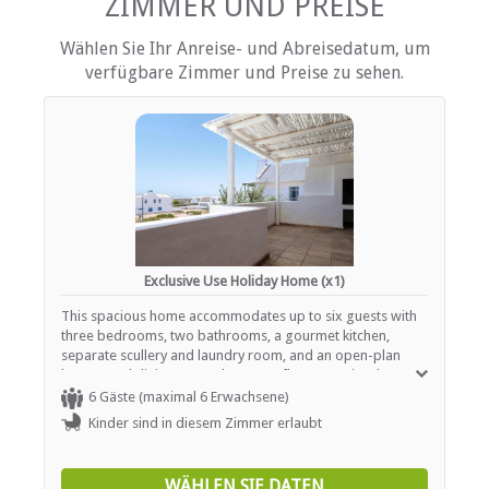
ZIMMER UND PREISE
EINRICHTUNGEN AUF DEM GELÄNDE
Wählen Sie Ihr Anreise- und Abreisedatum, um
Kinderfreundlich (alle Altersgruppen)
verfügbare Zimmer und Preise zu sehen.
Garten(e)
Parkplatz (abseits der Straße)
Sicherheit (Alarmanlage)
Rauchen: Nicht drinnen
ESSEN UND TRINKEN
Braai / Grill (BBQ)
Exclusive Use Holiday Home (x1)
INTERNET
This spacious home accommodates up to six guests with
Kostenloses Wi-Fi
three bedrooms, two bathrooms, a gourmet kitchen,
separate scullery and laundry room, and an open-plan
lounge and dining area. The upper floor contains the
bedrooms and bathrooms. The master suite features a
6 Gäste (maximal 6 Erwachsene)
king-size bed, an en-suite bathroom with a bath and
Kinder sind in diesem Zimmer erlaubt
handheld shower, and access to a private covered
balcony. The second and third bedrooms each have a
queen-size bed and share a bathroom with a bath and
WÄHLEN SIE DATEN