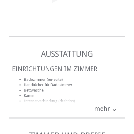
AUSSTATTUNG
EINRICHTUNGEN IM ZIMMER
Badezimmer (en-suite)
Handtücher für Badezimmer
Bettwäsche
Kamin
Internetverbindung (drahtlos)
Küche (komplett ausgestattet)
mehr
Terrasse / Veranda / Balkon
Rauchen: nicht erlaubt
Fernsehen (mit Satellit)