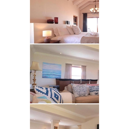
öffnet sich zu einer überdachten Terrasse mit
Grillmöglichkeiten im Freien.
ZUSÄTZLICHE EINRICHTUNGEN
Eine Tandemgarage bietet sicheres Parken für zwei
Fahrzeuge. Das Anwesen verfügt über einen
gepflegten ummauerten Garten und bietet
eingeschränkten, teilweisen Meerblick.