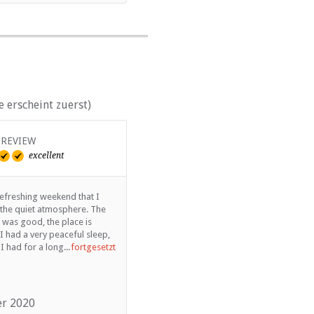
 erscheint zuerst)
 REVIEW
excellent
efreshing weekend that I
e the quiet atmosphere. The
was good, the place is
I had a very peaceful sleep,
 had for a long...
fortgesetzt
r 2020