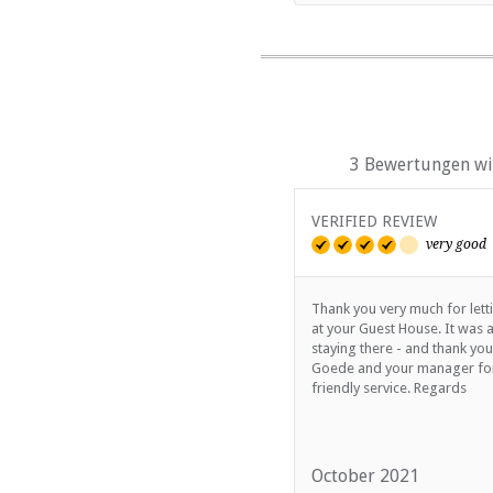
3 Bewertungen wir
VERIFIED REVIEW
very good
Thank you very much for lett
at your Guest House. It was 
staying there - and thank yo
Goede and your manager for
friendly service. Regards
October 2021