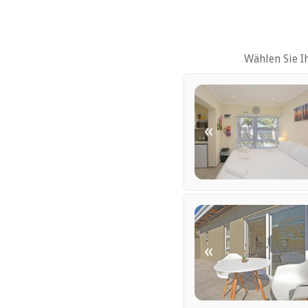
Kinderfreundlich (alle A
Parkplatz (abseits der St
Wählen Sie I
INTERNET
Kostenloses Wi-Fi
«
«