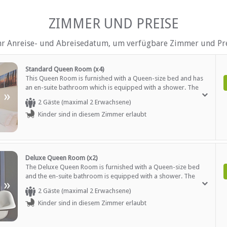
ltersgruppen)
Rauchen: Nicht drinnen
raße)
ZIMMER UND PREISE
hr Anreise- und Abreisedatum, um verfügbare Zimmer und Pre
Standard Queen Room (x4)
This Queen Room is furnished with a Queen-size bed and has
an en-suite bathroom which is equipped with a shower. The
»
room has a kitchenette, TV with satellite channels, hairdryer,
2 Gäste (maximal 2 Erwachsene)
sitting area and wireless internet.
Kinder sind in diesem Zimmer erlaubt
Deluxe Queen Room (x2)
The Deluxe Queen Room is furnished with a Queen-size bed
and the en-suite bathroom is equipped with a shower. The
»
room has a kitchenette, TV with satellite channels, hairdryer,
2 Gäste (maximal 2 Erwachsene)
sitting area and wireless internet. A sliding door leads onto the
Kinder sind in diesem Zimmer erlaubt
patio.