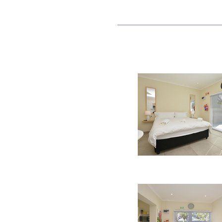
EINRICHTUNGEN
• Gratis Wifi
• Fernseher mit Satellite
• Haartrockner
• Küchenzeile
• Sicheres Parken
ATTRAKTIONEN
• V & A Waterfront
• Tafelberg
• Kirstenbosch Botanisch