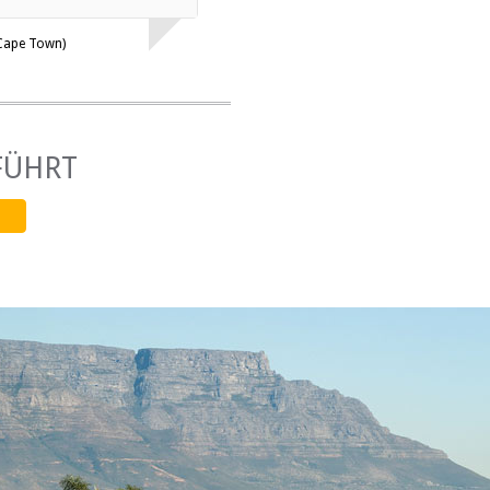
(Cape Town)
FÜHRT