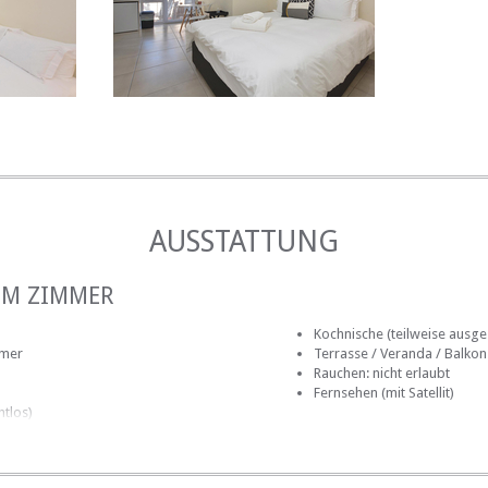
AUSSTATTUNG
IM ZIMMER
Kochnische (teilweise ausges
mmer
Terrasse / Veranda / Balkon
Rauchen: nicht erlaubt
Fernsehen (mit Satellit)
htlos)
AUF DEM GELÄNDE