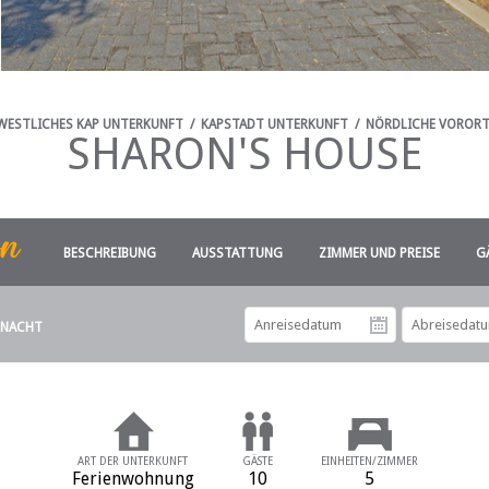
WESTLICHES KAP UNTERKUNFT
/
KAPSTADT UNTERKUNFT
/
NÖRDLICHE VORORT
SHARON'S HOUSE
BESCHREIBUNG
AUSSTATTUNG
ZIMMER UND PREISE
G
 NACHT
Anreiseda
ART DER UNTERKUNFT
GÄSTE
EINHEITEN/ZIMMER
Ferienwohnung
10
5