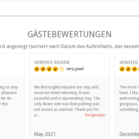
GÄSTEBEWERTUNGEN
d angezeigt (sortiert nach Datum des Aufenthalts, das neueste
VERIFIED REVIEW
VERIFIED
very good
ing us stay
We thoroughly enjoyed our stay and
The most r
a pleasure
woul not mind returning. It was
have. I lik
u Mr de
peaceful and a rejuvenating stay. The
welcoming 
 the
only down side was that parking was
gorgeous, 
not secure as claimed. Thank you for
something I
a...
fortgesetzt
May 2021
Decembe