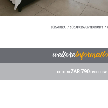
SÜDAFRIKA
/
SÜDAFRIKA UNTERKUNFT
/
ZAR 790
HEUTE AB
EINHEIT PRO