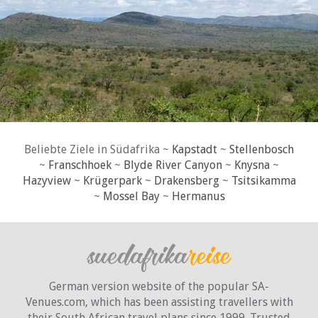
Beliebte Ziele in Südafrika ~
Kapstadt
~
Stellenbosch
~
Franschhoek
~
Blyde River Canyon
~
Knysna
~
Hazyview
~
Krügerpark
~
Drakensberg
~
Tsitsikamma
~
Mossel Bay
~
Hermanus
German version website of the popular SA-
Venues.com, which has been assisting travellers with
their South African travel plans since 1999. Trusted