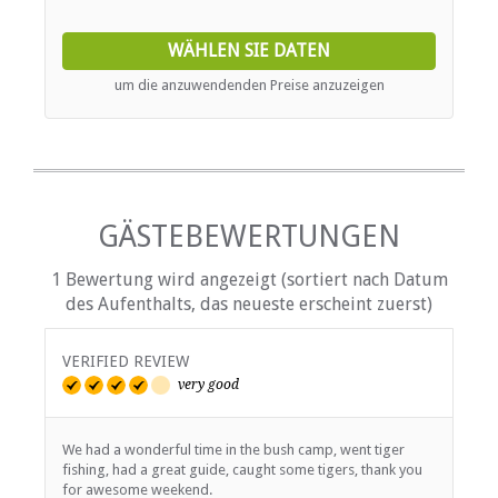
which are also equipped with a fridge. Wood is supplied
and the camp is solar and gas powered. Please remember
WÄHLEN SIE DATEN
to bring a torch, firelighters and matches. The camp has a
fire pit for sociable evenings shared with friends and
um die anzuwendenden Preise anzuzeigen
family.
GÄSTEBEWERTUNGEN
1 Bewertung wird angezeigt (sortiert nach Datum
des Aufenthalts, das neueste erscheint zuerst)
VERIFIED REVIEW
very good
We had a wonderful time in the bush camp, went tiger
fishing, had a great guide, caught some tigers, thank you
for awesome weekend.