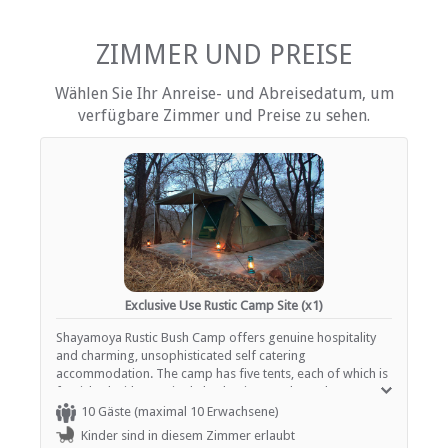
Fire pit
Kinderfreundlich (alle Altersgruppen)
ZIMMER UND PREISE
Garten(e)
Parkplatz (abseits der Straße)
Wählen Sie Ihr Anreise- und Abreisedatum, um
Rauchen: Nicht drinnen
verfügbare Zimmer und Preise zu sehen.
ESSEN UND TRINKEN
Braai / Grill (BBQ)
Exclusive Use Rustic Camp Site (x1)
Shayamoya Rustic Bush Camp offers genuine hospitality
and charming, unsophisticated self catering
accommodation. The camp has five tents, each of which is
furnished with two single beds. Linen and towels are
provided. There are two ablution facilities fitted with
10 Gäste (maximal 10 Erwachsene)
shower, toilet and basin. The water is heated by a wood
Kinder sind in diesem Zimmer erlaubt
fired boiler. Meals can be prepared in the kitchenettes