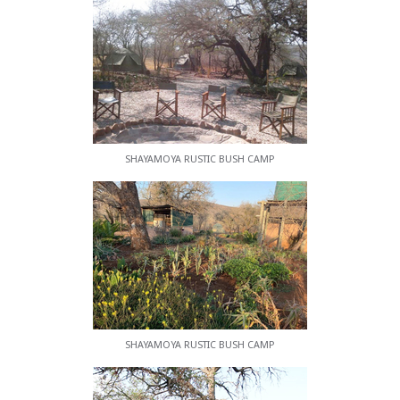
Angelausflug. Guides, Boote und Ausrüstung
können im Camp gemietet werden. Bekannte
Wildreservate wie Mkuze, Hluhluwe und Tembe
sind innerhalb einer Autostunde erreichbar und
eignen sich hervorragend für Pirschfahrten. Das
Pongolapoort-Tal und der Jozini-See sind ideal für
die Vogelbeobachtung. Bringen Sie also Ihr
Fernglas mit!
SHAYAMOYA RUSTIC BUSH CAMP
Für Tauchbegeisterte sind Resorts wie Sodwana
Bay und Ponta d'Ouro ebenso wie das Königreich
Swasiland nur eine kurze Autofahrt entfernt.
SHAYAMOYA RUSTIC BUSH CAMP