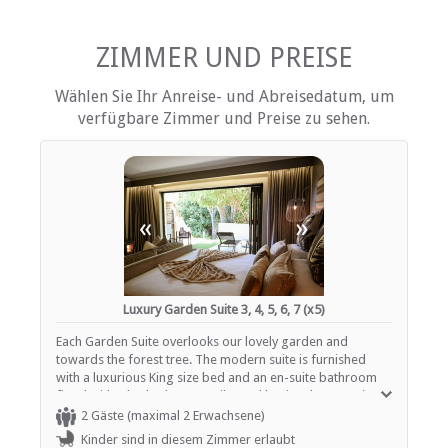
Bettwäsche
Radiowecker
kostenlose Toilettenartikel
ZIMMER UND PREISE
Schreibtisch
Kamin
Wählen Sie Ihr Anreise- und Abreisedatum, um
Haartrockner
verfügbare Zimmer und Preise zu sehen.
Heizung (en)
Internationale Steckdosen
Internetverbindung (drahtlos)
Terrasse / Veranda / Balkon
Safe für Wertsachen
Rauchen: nicht erlaubt
«
»
Tee- und Kaffeekocher
EINRICHTUNGEN AUF DEM GELÄNDE
Luxury Garden Suite 3, 4, 5, 6, 7 (x5)
Klimaanlage
Portier
Each Garden Suite overlooks our lovely garden and
Trockenreinigung
towards the forest tree. The modern suite is furnished
Garten(e)
with a luxurious King size bed and an en-suite bathroom
Gästelounge mit TV
fitted with a bath, shower, toilet and basin. The room is
Kurort
fully equipped with all mod cons including Nespresso
2 Gäste (maximal 2 Erwachsene)
Zimmerreinigung (täglich)
coffee machines, fridge freezer, 43 in Smart Tv Netflix,
Kinder sind in diesem Zimmer erlaubt
Parkplatz (abseits der Straße)