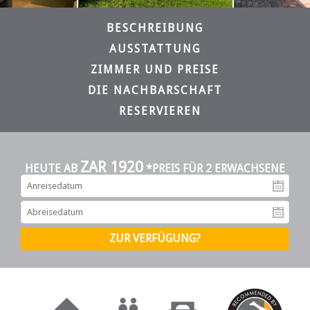
BESCHREIBUNG
AUSSTATTUNG
ZIMMER UND PREISE
DIE NACHBARSCHAFT
RESERVIEREN
ZAR 1920
HEUTE AB
*PREIS FÜR 2 ERWACHSENE
An
Ab