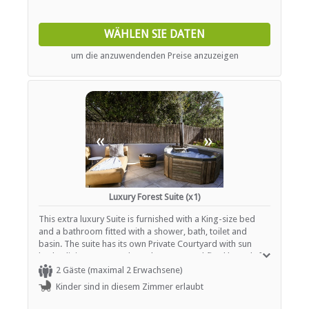
Free Wi-Fi , Laptop Safe, USB charging stations. Outside is
Rezeption (Geschäftszeiten)
a private patio.
Safe (Rezeption)
WÄHLEN SIE DATEN
Rauchen: in abgegrenzten Gebieten
Rauchen: Nicht drinnen
um die anzuwendenden Preise anzuzeigen
Schwimmbad
ESSEN UND TRINKEN
Bar (voll lizenziert)
Kostenloser Tee / Kaffee
«
»
Restaurant / Esszimmer
INTERNET
Luxury Forest Suite (x1)
Kostenloses Wi-Fi
This extra luxury Suite is furnished with a King-size bed
and a bathroom fitted with a shower, bath, toilet and
basin. The suite has its own Private Courtyard with sun
beds, dining area, outdoor shower, wood fired hot tub for
extra relaxing space and comfort, Log Burning fire for
2 Gäste (maximal 2 Erwachsene)
winter and Air conditioning for Summer, unique modern
Kinder sind in diesem Zimmer erlaubt
décor totally relaxing.