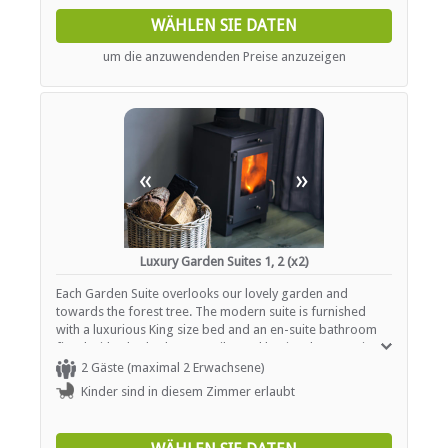
WÄHLEN SIE DATEN
um die anzuwendenden Preise anzuzeigen
«
»
Luxury Garden Suites 1, 2 (x2)
Each Garden Suite overlooks our lovely garden and
towards the forest tree. The modern suite is furnished
with a luxurious King size bed and an en-suite bathroom
fitted with a bath, shower, toilet and basin. The room is
fully equipped with all mod cons including Nespresso
2 Gäste (maximal 2 Erwachsene)
coffee machines, fridge freezer, 43 in Smart Tv Netflix,
Kinder sind in diesem Zimmer erlaubt
Free Wi-Fi , Laptop Safe, USB charging stations. Outside is
a private patio.