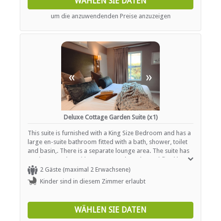
WÄHLEN SIE DATEN
um die anzuwendenden Preise anzuzeigen
«
»
Deluxe Cottage Garden Suite (x1)
This suite is furnished with a King Size Bedroom and has a
large en-suite bathroom fitted with a bath, shower, toilet
and basin,. There is a separate lounge area. The suite has
a private garden with access to a shared wood fired hot
tub, 4 sun loungers, and dining area.
2 Gäste (maximal 2 Erwachsene)
Kinder sind in diesem Zimmer erlaubt
WÄHLEN SIE DATEN