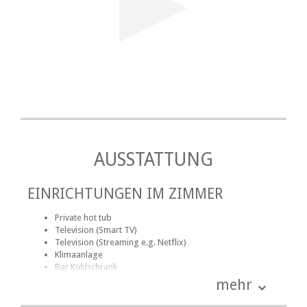
AUSSTATTUNG
EINRICHTUNGEN IM ZIMMER
Private hot tub
Television (Smart TV)
Television (Streaming e.g. Netflix)
Klimaanlage
Bar Kühlschrank
Bademäntel
mehr
Badezimmer (en-suite)
Handtücher für Badezimmer