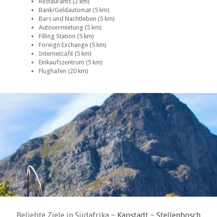
Restaurants (2 km)
Bank/Geldautomat (5 km)
Bars und Nachtleben (5 km)
Autovermietung (5 km)
Filling Station (5 km)
Foreign Exchange (5 km)
Internetcafé (5 km)
Einkaufszentrum (5 km)
Flughafen (20 km)
Beliebte Ziele in Südafrika ~
Kapstadt
~
Stellenbosch