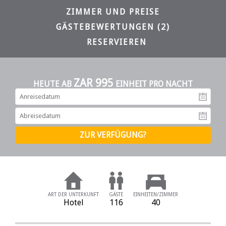
ZIMMER UND PREISE
GÄSTEBEWERTUNGEN (2)
RESERVIEREN
ZAR 995
HEUTE AB
EINHEIT PRO NACHT
An
Ab
ART DER UNTERKUNFT
GÄSTE
EINHEITEN/ZIMMER
Hotel
116
40