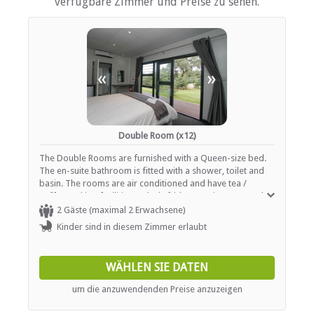
verfügbare Zimmer und Preise zu sehen.
Kinderfreundlich (alle Altersgruppen)
Garten(e)
Zimmerreinigung (täglich)
Parkplatz (abseits der Straße)
Empfang (24 Stunden)
Rauchen: in abgegrenzten Gebieten
«
»
ESSEN UND TRINKEN
Bar (voll lizenziert)
Double Room (x12)
Braai / Grill (BBQ)
Kostenloser Tee / Kaffee
The Double Rooms are furnished with a Queen-size bed.
Restaurant / Esszimmer
The en-suite bathroom is fitted with a shower, toilet and
basin. The rooms are air conditioned and have tea /
coffee making facilities, a desk, fridge, seating area and a
INTERNET
patio. Rooms are serviced daily. Wi-Fi is available in public
2 Gäste (maximal 2 Erwachsene)
areas.
Kinder sind in diesem Zimmer erlaubt
Kostenloses Wi-Fi
WÄHLEN SIE DATEN
um die anzuwendenden Preise anzuzeigen