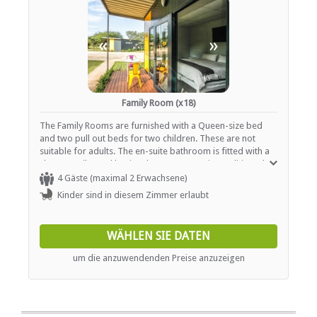
«
»
Family Room (x18)
The Family Rooms are furnished with a Queen-size bed
and two pull out beds for two children. These are not
suitable for adults. The en-suite bathroom is fitted with a
shower, toilet and basin. The rooms are air conditioned
and have tea / coffee making facilities, a desk, fridge,
4 Gäste (maximal 2 Erwachsene)
seating area and a patio. Rooms are serviced daily. Wi-Fi is
Kinder sind in diesem Zimmer erlaubt
available in public areas.
WÄHLEN SIE DATEN
um die anzuwendenden Preise anzuzeigen