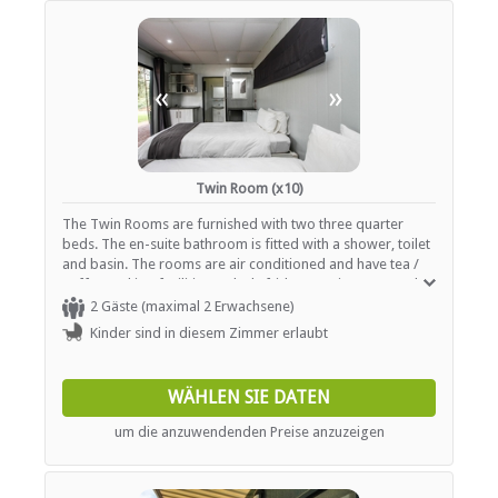
«
»
Twin Room (x10)
The Twin Rooms are furnished with two three quarter
beds. The en-suite bathroom is fitted with a shower, toilet
and basin. The rooms are air conditioned and have tea /
coffee making facilities, a desk, fridge, seating area and a
patio. Rooms are serviced daily. Wi-Fi is available in public
2 Gäste (maximal 2 Erwachsene)
areas.
Kinder sind in diesem Zimmer erlaubt
WÄHLEN SIE DATEN
um die anzuwendenden Preise anzuzeigen