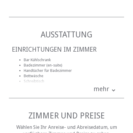
AUSSTATTUNG
EINRICHTUNGEN IM ZIMMER
Bar Kühlschrank
Badezimmer (en-suite)
Handtücher für Badezimmer
Bettwäsche
Schreibtisch
Internetverbindung (drahtlos)
mehr
Terrasse / Veranda / Balkon
Rauchen: nicht erlaubt
Tee- und Kaffeekocher
ZIMMER UND PREISE
EINRICHTUNGEN AUF DEM GELÄNDE
Wählen Sie Ihr Anreise- und Abreisedatum, um
Geschäftseinrichtungen