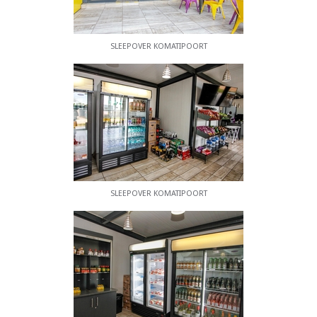
Verfügung.
DIE GEGEND
SLEEPOVER KOMATIPOORT
SleepOver Komatipoort befindet sich in
Komatipoort, einer Stadt am Zusammenfluss der
Flüsse Crocodile und Komati in der Provinz
Mpumalanga, Südafrika. Die Stadt ist 8 km vom
Crocodile Bridge Gate in den Kruger Park und nur
5 km von der Grenze zu Mosambik und 65 km von
der Grenze zu Eswatini entfernt.
SLEEPOVER KOMATIPOORT