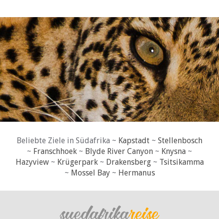
Beliebte Ziele in Südafrika ~
Kapstadt
~
Stellenbosch
~
Franschhoek
~
Blyde River Canyon
~
Knysna
~
Hazyview
~
Krügerpark
~
Drakensberg
~
Tsitsikamma
~
Mossel Bay
~
Hermanus