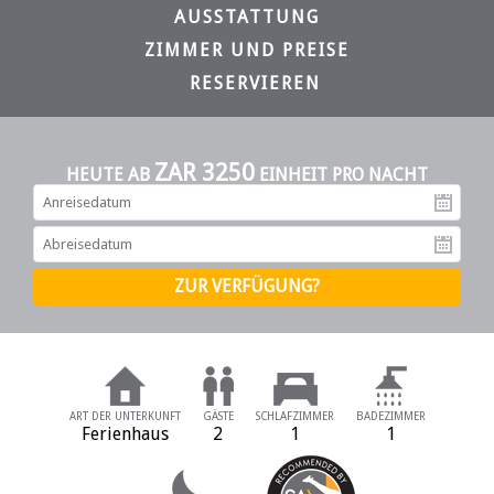
AUSSTATTUNG
ZIMMER UND PREISE
RESERVIEREN
ZAR 3250
HEUTE AB
EINHEIT PRO NACHT
An
Ab
ART DER UNTERKUNFT
GÄSTE
SCHLAFZIMMER
BADEZIMMER
Ferienhaus
2
1
1