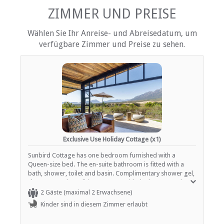
Internetverbindung (drahtlos)
Eisen / Hosenpresse
ZIMMER UND PREISE
Küche (komplett ausgestattet)
Terrasse / Veranda / Balkon
Wählen Sie Ihr Anreise- und Abreisedatum, um
Rauchen: nicht erlaubt
verfügbare Zimmer und Preise zu sehen.
Fernsehen (mit Satellit)
EINRICHTUNGEN AUF DEM GELÄNDE
Kinderfreundlich (alle Altersgruppen)
Garten(e)
Outdoor shower or bathtub
Parkplatz (abseits der Straße)
Haustiere erlaubt (nach Absprache)
Rauchen: Nicht drinnen
Exclusive Use Holiday Cottage (x1)
Schwimmbad
Sunbird Cottage has one bedroom furnished with a
Queen-size bed. The en-suite bathroom is fitted with a
ESSEN UND TRINKEN
bath, shower, toilet and basin. Complimentary shower gel,
shampoo and conditioner are provided. The cottage has a
Braai / Grill (BBQ)
well-equipped, spacious kitchen that contains a fridge, a
2 Gäste (maximal 2 Erwachsene)
Kostenloser Tee / Kaffee
microwave, a stove, a dishwasher and washing machine.
Kinder sind in diesem Zimmer erlaubt
Dishwasher detergent and liquid supplied. The open-plan
living area features a lounge that boasts a large built-in