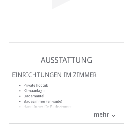
AUSSTATTUNG
EINRICHTUNGEN IM ZIMMER
Private hot tub
Klimaanlage
Bademäntel
Badezimmer (en-suite)
Handtücher für Badezimmer
Bettwäsche
mehr
kostenlose Toilettenartikel
Kamin
Haartrockner