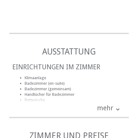
AUSSTATTUNG
EINRICHTUNGEN IM ZIMMER
Klimaanlage
Badezimmer (en-suite)
Badezimmer (gemeinsam)
Handtücher für Badezimmer
Bettwäsche
Internetverbindung (drahtlos)
mehr
Küche (komplett ausgestattet)
Rauchen: nicht erlaubt
Tee- und Kaffeekocher
Fernsehen (mit Satellit)
ZIMMER UND PREISE