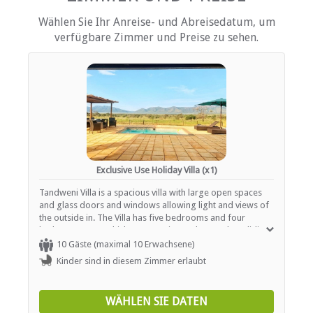
EINRICHTUNGEN AUF DEM GELÄNDE
Wählen Sie Ihr Anreise- und Abreisedatum, um
verfügbare Zimmer und Preise zu sehen.
Kinderfreundlich (alle Altersgruppen)
Garten(e)
Fitnessstudio / Fitnesscenter
Parkplatz (Garage)
Parkplatz (abseits der Straße)
Parken (verdeckt)
Schwimmbad
ESSEN UND TRINKEN
Exclusive Use Holiday Villa (x1)
Braai / Grill (BBQ)
Tandweni Villa is a spacious villa with large open spaces
and glass doors and windows allowing light and views of
INTERNET
the outside in. The Villa has five bedrooms and four
bathrooms, two which are en-suite. Each room has sliding
Kostenloses Wi-Fi
doors opening up onto the covered verandah which flows
10 Gäste (maximal 10 Erwachsene)
onto the luscious garden. The master bedroom is
Kinder sind in diesem Zimmer erlaubt
furnished with a King-size bed, two rooms have Queen-
size beds and another two have two single beds. It's also
the perfect, child-friendly family destination, as our villa is
WÄHLEN SIE DATEN
all on one level and features a massive, fenced garden,