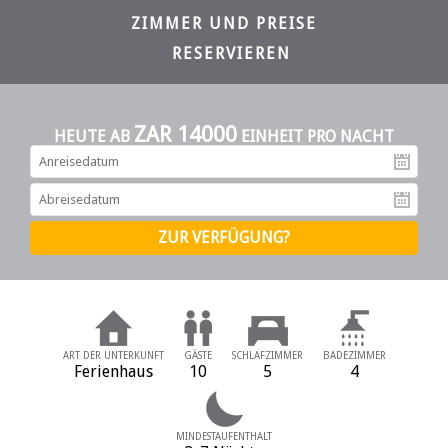
ZIMMER UND PREISE
RESERVIEREN
ZAR 14000
HEUTE AB
EINHEIT PRO NACHT
An
Ab
ART DER UNTERKUNFT
GÄSTE
SCHLAFZIMMER
BADEZIMMER
Ferienhaus
10
5
4
MINDESTAUFENTHALT