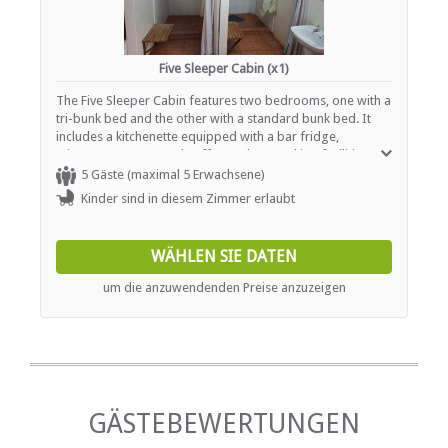
Five Sleeper Cabin (x1)
The Five Sleeper Cabin features two bedrooms, one with a
tri-bunk bed and the other with a standard bunk bed. It
includes a kitchenette equipped with a bar fridge,
microwave, stove, and coffee and tea-making facilities.
Outside, there is a braai area for guests to enjoy. The
5 Gäste (maximal 5 Erwachsene)
cabin shares a bathroom, and amenities include a non-
Kinder sind in diesem Zimmer erlaubt
smoking environment, cleaning service, a fan, non-feather
pillows, and a garden view. Additional features include a
shower, outdoor furniture, an outdoor dining area, a
WÄHLEN SIE DATEN
toaster, and a two-plate stove.
um die anzuwendenden Preise anzuzeigen
GÄSTEBEWERTUNGEN