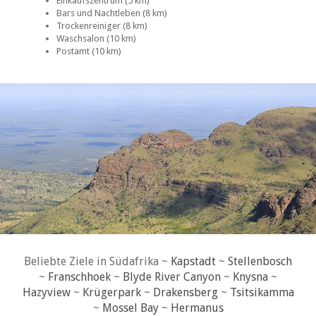
Einkaufszentrum (5 km)
Bars und Nachtleben (8 km)
Trockenreiniger (8 km)
Waschsalon (10 km)
Postamt (10 km)
Beliebte Ziele in Südafrika ~
Kapstadt
~
Stellenbosch
~
Franschhoek
~
Blyde River Canyon
~
Knysna
~
Hazyview
~
Krügerpark
~
Drakensberg
~
Tsitsikamma
~
Mossel Bay
~
Hermanus