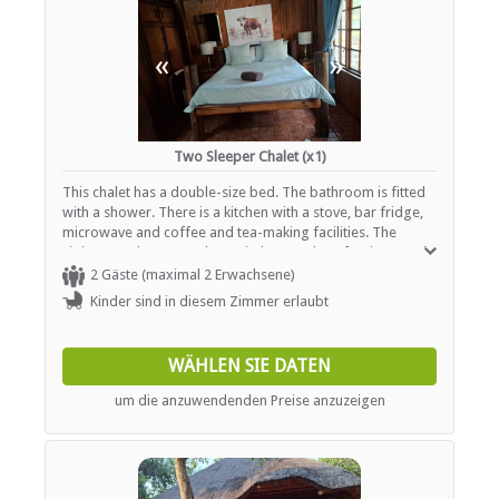
«
»
Two Sleeper Chalet (x1)
This chalet has a double-size bed. The bathroom is fitted
with a shower. There is a kitchen with a stove, bar fridge,
microwave and coffee and tea-making facilities. The
sitting area has a TV. The patio has outdoor furniture and
a braai area.
2 Gäste (maximal 2 Erwachsene)
Kinder sind in diesem Zimmer erlaubt
WÄHLEN SIE DATEN
um die anzuwendenden Preise anzuzeigen