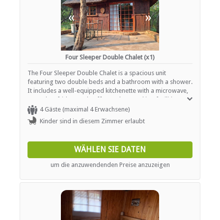
«
»
Four Sleeper Double Chalet (x1)
The Four Sleeper Double Chalet is a spacious unit
featuring two double beds and a bathroom with a shower.
It includes a well-equipped kitchenette with a microwave,
stove, bar fridge, and coffee and tea-making facilities.
There is a comfortable sitting area with a TV, and the
4 Gäste (maximal 4 Erwachsene)
chalet also has a patio with a braai area. Amenities include
Kinder sind in diesem Zimmer erlaubt
a non-smoking environment, DSTV/Satellite TV, cleaning
service, a ceiling fan, a separate fan, and outdoor
furniture, including an outdoor dining area. The
WÄHLEN SIE DATEN
kitchenette is equipped with a toaster, microwave, bar
fridge, and a two-plate stove.
um die anzuwendenden Preise anzuzeigen