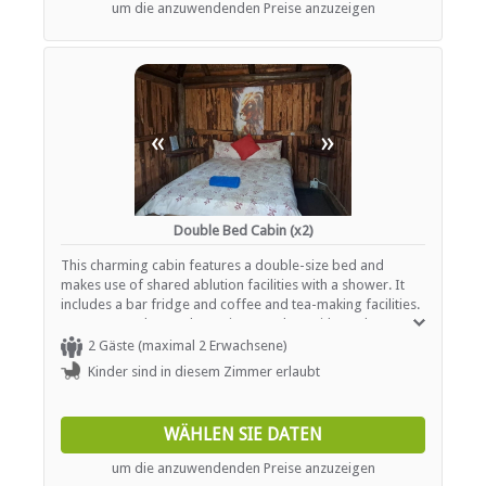
um die anzuwendenden Preise anzuzeigen
ESSEN UND TRINKEN
Bar (voll lizenziert)
Braai / Grill (BBQ)
Kostenloser Tee / Kaffee
«
»
Restaurant / Esszimmer
Double Bed Cabin (x2)
This charming cabin features a double-size bed and
makes use of shared ablution facilities with a shower. It
includes a bar fridge and coffee and tea-making facilities.
Guests can relax on the patio, complete with outdoor
furniture and a BBQ/raai area.
2 Gäste (maximal 2 Erwachsene)
Kinder sind in diesem Zimmer erlaubt
WÄHLEN SIE DATEN
um die anzuwendenden Preise anzuzeigen