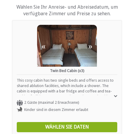
Alternativ ist das Stone Boma, das sich im
Wählen Sie Ihr Anreise- und Abreisedatum, um
Naturschutzgebiet befindet, ausschließlich für
EINRICHTUNGEN AUF DEM GELÄNDE
verfügbare Zimmer und Preise zu sehen.
diejenigen verfügbar, die sich unter afrikanischen
Sternen braai machen möchten und die
Kinderfreundlich (alle Altersgruppen)
Zimmerreinigung (täglich)
Möglichkeit haben, es für eine private Party zu
Wäscheservice
mieten, oder wir können ein traditionelles Braai
Parkplatz (abseits der Straße)
«
»
arrangieren (Buchungen unbedingt erforderlich).
Haustiere erlaubt (nach Absprache)
Rezeption (Geschäftszeiten)
Sicherheit (Wache)
Rauchen: in abgegrenzten Gebieten
Schwimmbad
Twin Bed Cabin (x3)
This cosy cabin has two single beds and offers access to
FUNKTIONEN
shared ablution facilities, which include a shower. The
cabin is equipped with a bar fridge and coffee and tea-
Bar
making facilities. Guests can enjoy a private patio with a
Trennbereich(e)
BBQ/braai area.
2 Gäste (maximal 2 Erwachsene)
Catering (hausintern)
Kinder sind in diesem Zimmer erlaubt
Ausstellungsfläche
Internetverbindung (drahtlos)
Parken
WÄHLEN SIE DATEN
Standardkonf. Ausrüstung
Teambuilding-Einrichtungen