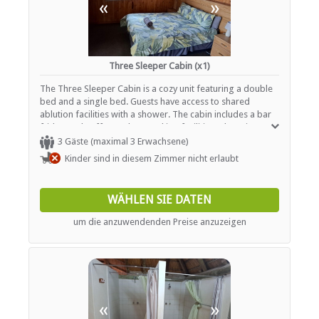
«
»
Three Sleeper Cabin (x1)
The Three Sleeper Cabin is a cozy unit featuring a double
bed and a single bed. Guests have access to shared
ablution facilities with a shower. The cabin includes a bar
fridge and coffee and tea-making facilities. The private
patio offers outdoor furniture and a braai area, perfect
3 Gäste (maximal 3 Erwachsene)
for relaxing. Amenities include a non-smoking
Kinder sind in diesem Zimmer nicht erlaubt
environment, cleaning service, a fan, non-feather pillows,
and garden and pool views. Other features include a
shower, outdoor dining area, and braai/barbecue
WÄHLEN SIE DATEN
facilities.
um die anzuwendenden Preise anzuzeigen
«
»