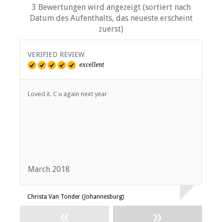
3 Bewertungen wird angezeigt (sortiert nach
Datum des Aufenthalts, das neueste erscheint
zuerst)
VERIFIED REVIEW
V
excellent
Loved it. C u again next year
W
o
e
f
March 2018
A
Christa Van Tonder (Johannesburg)
E
«
»