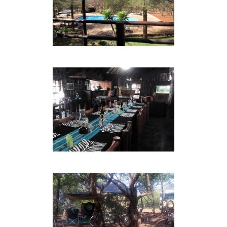
Duschen und einer einzigartigen Steinbadewanne
im Damenbad. Das Restaurant ist zu allen
Mahlzeiten außer sonntags geöffnet.
The Stables:
Dies ist ein großes Gebäude mit sieben Zimmern
und einer Gemeinschaftsküche mit separaten
Einrichtungen für Männer und Frauen (nur
Duschen, keine Badewanne). Das erste
Schlafzimmer hat zwei Einzelbetten, das zweite
enthält ein Doppelbett und die anderen fünf
Schlafzimmer haben jeweils ein Etagenbett
(Doppelbett unten und ein Einzelbett oben). Es hat
eine Außenbraai und Sitzbereich auf der Rückseite
und eine Boma mit Sitzgelegenheiten auf der
Vorderseite. Die Küche ist voll ausgestattet mit
Utensilien, Geschirr, Töpfen und Pfannen und
sogar Tupperware und grundlegenden
Küchengeräten. Zusätzliche Decken und
Handtücher sind auf Anfrage an der Rezeption
erhältlich. Die Ställe bieten eine herrliche Aussicht