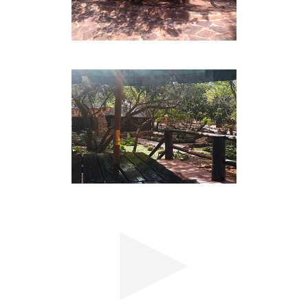
auf die umliegenden Berge und kostenfreie
Parkplätze. Es gibt auch einen Fernseher mit DStv-
Paket sowie einen Wohn- und Essbereich, der auch
gemeinschaftlich genutzt werden kann.
Bitte beachten Sie, dass das Thaba Nkwe Bushveld
Inn der Ansicht ist, dass das Rauchen in den
Unterkünften nicht gestattet ist. Bitte denken Sie
daran, Handtücher mitzubringen. Das Thaba Nkwe
Bushveld Inn bietet auch Lohnunternehmer und
Langzeitmieten zu Sonderpreisen an.
DAS RESTAURANT
Das Thaba Nkwe Bush Restaurant mit seinem
Leoparden- und Wildlife-Thema ist bekannt für
seine Steaks und das einzigartige "Fillet a la Ellie".
Die Chefköchin Ellie ist seit vielen Jahren im Team
des Thaba Nkwe Bushveld Inn und gilt als einer
der besten Grillköche der Gegend.
Das Restaurant ist täglich zum Frühstück, Mittag-