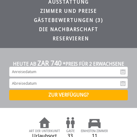
AUSSTATTUNG
ZIMMER UND PREISE
GÄSTEBEWERTUNGEN (3)
DIE NACHBARSCHAFT
RESERVIEREN
ZAR 740
HEUTE AB
*PREIS FÜR 2 ERWACHSENE
An
Ab
ART DER UNTERKUNFT
GÄSTE
EINHEITEN/ZIMMER
Urlaubsort
33
11