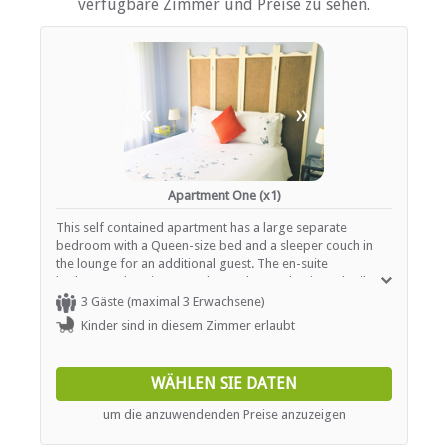
verfügbare Zimmer und Preise zu sehen.
Kinderfreundlich (alle Altersgruppen)
Garten(e)
Zimmerreinigung (täglich)
Wäscheservice
Parkplatz (abseits der Straße)
«
»
Rezeption (Geschäftszeiten)
Schwimmbad
ESSEN UND TRINKEN
Apartment One (x1)
Braai / Grill (BBQ)
This self contained apartment has a large separate
Restaurant / Esszimmer
bedroom with a Queen-size bed and a sleeper couch in
the lounge for an additional guest. The en-suite
bathroom/dressing room has a shower, basin and toilet.
INTERNET
The open plan living area has a fully equipped kitchenette
3 Gäste (maximal 3 Erwachsene)
with hob, microwave, kettle, toaster and fridge. a dining
Kinder sind in diesem Zimmer erlaubt
Kostenloses Wi-Fi
table with chairs and comfortable lounge furniture. TV
with selected DStv channels and free Wi-Fi are available. A
private patio overlooks the garden and pool.
TRANSFERS
WÄHLEN SIE DATEN
um die anzuwendenden Preise anzuzeigen
Flughafentransfers