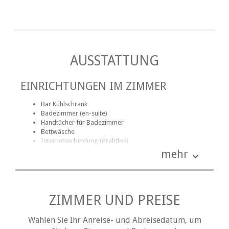
AUSSTATTUNG
EINRICHTUNGEN IM ZIMMER
Bar Kühlschrank
Badezimmer (en-suite)
Handtücher für Badezimmer
Bettwäsche
Internetverbindung (drahtlos)
Küche (komplett ausgestattet)
mehr
Kochnische (teilweise ausgestattet)
Terrasse / Veranda / Balkon
Rauchen: nicht erlaubt
Tee- und Kaffeekocher
Fernsehen (mit Satellit)
ZIMMER UND PREISE
Wählen Sie Ihr Anreise- und Abreisedatum, um
EINRICHTUNGEN AUF DEM GELÄNDE