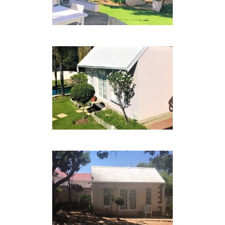
ausgewählten DStv-Kanälen und kostenfreies
WLAN stehen zur Verfügung. Es gibt eine kleine
private Terrasse mit angrenzendem Pool.
Apartment 3:
Dieses Apartment befindet sich im ruhigen Garten
und verfügt über ein Doppelbett und eine eigene
Dusche. Eine Mikrowelle, ein Kühlschrank und
Kaffee- und Teezubehör sind ebenfalls vorhanden.
Ein TV mit ausgewählten DStv-Kanälen und
kostenfreies WLAN stehen zur Verfügung.
FRÜHSTÜCK
Ein frisch auf Bestellung zubereitetes Frühstück
ist auf Anfrage und gegen Aufpreis erhältlich und
wird im Wintergarten mit Blick auf den Pool und
den Garten serviert.
GEBIETSINFORMATIONEN
Eine Reihe von Golfplätzen sowie einige