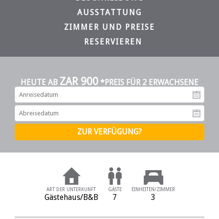
AUSSTATTUNG
ZIMMER UND PREISE
RESERVIEREN
ZAR 900
HEUTE AB
*PREIS FÜR 2 ERWACHSENE
An
Ab
ART DER UNTERKUNFT
GÄSTE
EINHEITEN/ZIMMER
Gästehaus/B&B
7
3