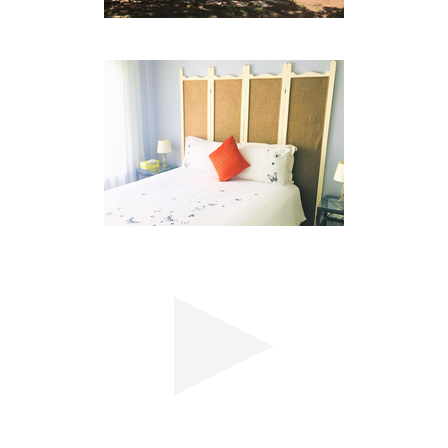
ausgezeichnete Restaurants und
Freizeiteinrichtungen sind bequem zu erreichen.
Der Rivonia Boulevard ist das
Haupteinkaufszentrum in der Vorstadt und
beherbergt viele der Einkaufskomplexe und
Geschäfte.