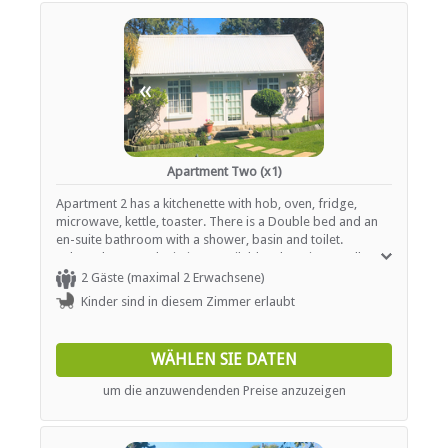
«
»
Apartment Two (x1)
Apartment 2 has a kitchenette with hob, oven, fridge,
microwave, kettle, toaster. There is a Double bed and an
en-suite bathroom with a shower, basin and toilet.
Selected DStv and Wi-Fi are available. There is a small
private patio with is adjacent to the pool.
2 Gäste (maximal 2 Erwachsene)
Kinder sind in diesem Zimmer erlaubt
WÄHLEN SIE DATEN
um die anzuwendenden Preise anzuzeigen