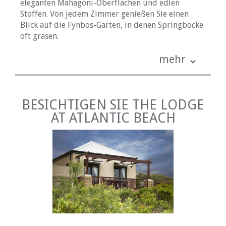
eleganten Mahagoni-Oberflächen und edlen
Stoffen. Von jedem Zimmer genießen Sie einen
Blick auf die Fynbos-Gärten, in denen Springböcke
oft grasen.
ALLE ZIMMER BIETEN
mehr
• Satellitenfernsehen mit ausgewählten M-Net-
und DStv-Kanälen
• Highspeed-Internetzugang
BESICHTIGEN SIE THE LODGE
• Bar Kühlschrank
AT ATLANTIC BEACH
• Filterkaffeemaschine, Tee und Instantkaffee
• Klimaanlage
ESSEN
Wir servieren täglich ein kontinentales Frühstück.
Die Mahlzeiten werden auch im Sunset Terrace
Restaurant oder Legends Bar serviert.
DIENSTLEISTUNGEN UND
EINRICHTUNGEN