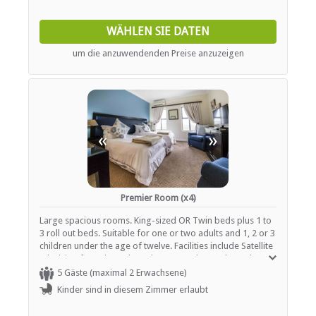
WÄHLEN SIE DATEN
um die anzuwendenden Preise anzuzeigen
«
»
Premier Room (x4)
Large spacious rooms. King-sized OR Twin beds plus 1 to
3 roll out beds. Suitable for one or two adults and 1, 2 or 3
children under the age of twelve. Facilities include Satellite
television featuring selected M-Net and DStv channels.
High speed internet access, Bar fridge, Filter coffee maker,
5 Gäste (maximal 2 Erwachsene)
tea and instant coffee and Air conditioning.
Kinder sind in diesem Zimmer erlaubt