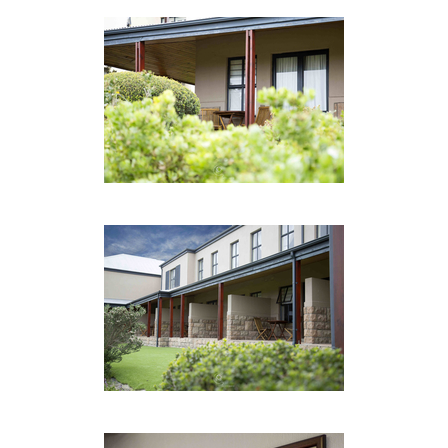
• Business-Hub mit Computern, Highspeed-
Internet und Drucker
• 24 Stunden Zugriffskontrolle und Sicherheit
• Sicheres Parken
• Wäscherei und chemische Reinigung
• Elegante Konferenz- und Funktionseinrichtungen
Neben unserem 18-Loch Championship Links Style
Golfplatz, haben wir auch zwei Tennisplätze, ein
Freibad und ein Fitnesscenter.
ORT
The Lodge liegt an der Cape West Coast in der
Nähe von Reservaten wie dem West Coast National
Park und dem Botanischen Garten Kirstenbosch
sowie historischen Stätten und
Sehenswürdigkeiten wie Robben Island und dem
Tafelberg. Für Weinliebhaber sind Simonsberg
und Boschendal einen Besuch wert.
Wir freuen uns darauf, Sie in Ihrem Zuhause zu