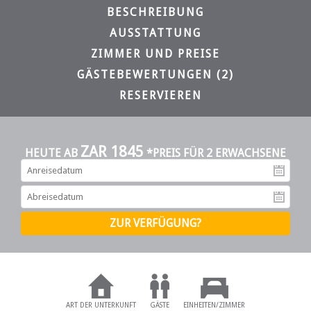
BESCHREIBUNG
AUSSTATTUNG
ZIMMER UND PREISE
GÄSTEBEWERTUNGEN (2)
RESERVIEREN
ZAR 1845
HEUTE AB
*PREIS FÜR 2 ERWACHSENE
An
Ab
ART DER UNTERKUNFT
GÄSTE
EINHEITEN/ZIMMER