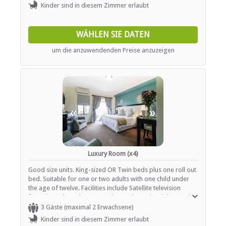
INTERNET
Kinder sind in diesem Zimmer erlaubt
Kostenloses Wi-Fi
WÄHLEN SIE DATEN
um die anzuwendenden Preise anzuzeigen
«
»
Luxury Room (x4)
Good size units. King-sized OR Twin beds plus one roll out
bed. Suitable for one or two adults with one child under
the age of twelve. Facilities include Satellite television
featuring selected M-Net and DStv channels. High speed
internet access, Bar fridge, Filter coffee maker, tea and
3 Gäste (maximal 2 Erwachsene)
instant coffee and Air conditioning.
Kinder sind in diesem Zimmer erlaubt