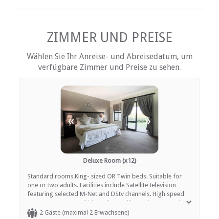
Tee- und Kaffeekocher
Fernsehen (mit Satellit)
ZIMMER UND PREISE
EINRICHTUNGEN AUF DEM GELÄNDE
Wählen Sie Ihr Anreise- und Abreisedatum, um
Kinderfreundlich (alle Altersgruppen)
verfügbare Zimmer und Preise zu sehen.
Kinderbetreuung / Babysitter-Service
Garten(e)
Gästelounge mit TV
Zimmerreinigung (täglich)
Wäscheservice
Parkplatz (abseits der Straße)
«
»
Rezeption (Geschäftszeiten)
Schwimmbad
ESSEN UND TRINKEN
Deluxe Room (x12)
Bar (voll lizenziert)
Standard rooms.King- sized OR Twin beds. Suitable for
Braai / Grill (BBQ)
one or two adults. Facilities include Satellite television
Restaurant / Esszimmer
featuring selected M-Net and DStv channels. High speed
Zimmerservice
internet access, Bar fridge, Filter coffee maker, tea and
instant coffee and Air conditioning.
2 Gäste (maximal 2 Erwachsene)