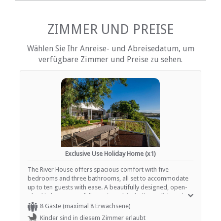
Küche (komplett ausgestattet)
Rauchen: nicht erlaubt
ZIMMER UND PREISE
EINRICHTUNGEN AUF DEM GELÄNDE
Wählen Sie Ihr Anreise- und Abreisedatum, um
verfügbare Zimmer und Preise zu sehen.
Kinderfreundlich (alle Altersgruppen)
Parkplatz (abseits der Straße)
Rauchen: Nicht drinnen
Schwimmbad
ESSEN UND TRINKEN
Braai / Grill (BBQ)
Exclusive Use Holiday Home (x1)
INTERNET
The River House offers spacious comfort with five
Kostenloses Wi-Fi
bedrooms and three bathrooms, all set to accommodate
up to ten guests with ease. A beautifully designed, open-
plan kitchen comes fully equipped, including a dishwasher,
allowing you to prepare meals while socializing in the
8 Gäste (maximal 8 Erwachsene)
adjacent dining and lounge area. The cozy living space
Kinder sind in diesem Zimmer erlaubt