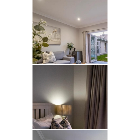
gegenüberliegenden Seite des Hauses erwartet Sie
im Hinterhof ein erfrischender Swimmingpool. Zu
den weiteren Annehmlichkeiten gehören
Klimaanlage, kostenloses WLAN und sichere
Parkplätze. Outdoor-Fans werden den direkten
Zugang zum Fluss lieben, der die Möglichkeit zum
Kanufahren, Bootfahren und anderen
Wassersportarten bietet.
GEGEND
Colchester, ein charmantes Dorf am Ufer des
Sundays River, ist ein erstklassiges Ziel für
Entspannung und Erkundung. Das Dorf ist ein
Paradies für Vogelbeobachter. Flusskreuzfahrten
bieten Sichtungen von Watvögeln, Reihern und
Eisvögeln sowie die Chance, Flamingos,
Blaukraniche und andere einheimische Vögel in
den nahe gelegenen Salzpfannen zu sehen.
Colchesters Gezeitenbecken und der Zugang zu
Flussaktivitäten machen es zu einem beliebten Ort