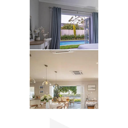
zum Schwimmen, Kanufahren und Angeln.
SEHENSWÜRDIGKEITEN
Da der Addo-Elefanten-Nationalpark nur 4,5 km
entfernt ist, erwarten Sie Safari-Abenteuer nur
wenige Minuten vom The River House entfernt.
Besucher können auch das Alexandria Dune Field
erkunden, am Privatstrand von Colchester
entspannen oder das Peasland Waterhole
besuchen, um Wildtiere zu beobachten. Egal, ob
Sie den Nervenkitzel von Outdoor-Aktivitäten oder
die Ruhe der Flussaussicht suchen, The River
House bietet das Beste aus beiden Welten direkt
vor Ihrer Haustür.