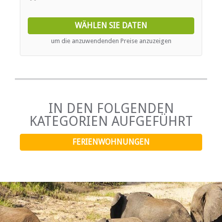
also features a large TV and an indoor fireplace/braai
area, creating an inviting atmosphere for evenings in. The
living area opens onto a garden with stacker doors
WÄHLEN SIE DATEN
leading to a river-facing deck, perfect for soaking in the
tranquil views of the Sunday River. On the opposite side of
um die anzuwendenden Preise anzuzeigen
the house, a refreshing swimming pool awaits in the
backyard. Additional amenities include air-conditioning,
free Wi-Fi, and secure parking. Outdoor enthusiasts will
love the direct river access, providing the opportunity for
canoeing, boating, and other watersports.
IN DEN FOLGENDEN
KATEGORIEN AUFGEFÜHRT
FERIENWOHNUNGEN