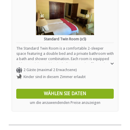
«
»
Standard Twin Room (x5)
The Standard Twin Room is a comfortable 2-sleeper
space featuring a double bed and a private bathroom with
a bath and shower combination. Each room is equipped
with essential amenities, including tea and coffee sachets,
a kettle, a TV with DStv/Satellite channels, a desk, a safe, a
2 Gäste (maximal 2 Erwachsene)
hairdryer, and air conditioning. Guests can also enjoy
Kinder sind in diesem Zimmer erlaubt
complimentary Wi-Fi and bathroom amenities for a
pleasant and convenient stay.
WÄHLEN SIE DATEN
um die anzuwendenden Preise anzuzeigen