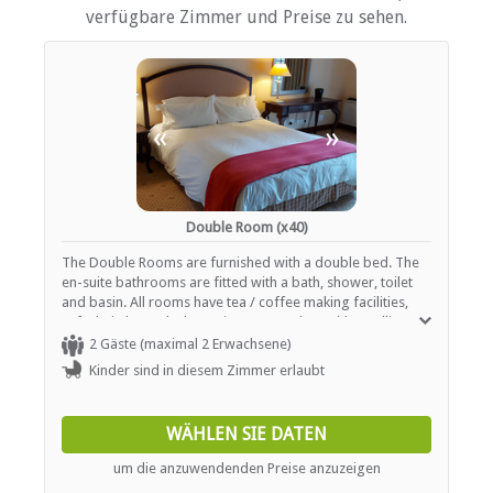
verfügbare Zimmer und Preise zu sehen.
Kinderfreundlich (alle Altersgruppen)
Parkplatz (abseits der Straße)
Rauchen: Nicht drinnen
Schwimmbad
Zugang für Rollstuhlfahrer
«
»
ESSEN UND TRINKEN
Kostenloser Tee / Kaffee
Restaurant / Esszimmer
Double Room (x40)
The Double Rooms are furnished with a double bed. The
INTERNET
en-suite bathrooms are fitted with a bath, shower, toilet
and basin. All rooms have tea / coffee making facilities,
Kostenloses Wi-Fi
safe, hairdryer, desk, seating area and TV with satellite
channels.
2 Gäste (maximal 2 Erwachsene)
Kinder sind in diesem Zimmer erlaubt
WÄHLEN SIE DATEN
um die anzuwendenden Preise anzuzeigen