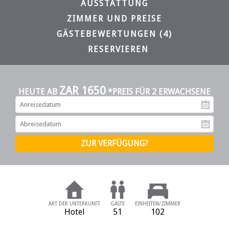
AUSSTATTUNG
ZIMMER UND PREISE
GÄSTEBEWERTUNGEN (4)
RESERVIEREN
ZAR 1650
HEUTE AB
*PREIS FÜR 2 ERWACHSENE
An
Ab
ART DER UNTERKUNFT
GÄSTE
EINHEITEN/ZIMMER
Hotel
51
102