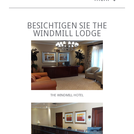
Bitte beachten Sie die einzelnen
Zimmerbeschreibungen mit Fotos unten, um Ihnen
bei der Auswahl zu helfen.
BESICHTIGEN SIE THE
EINRICHTUNGEN VOR ORT
WINDMILL LODGE
Das Hotel verfügt über bewachte Parkplätze, einen
Swimmingpool, einen Essbereich und kostenloses
WLAN.
ESSEN
Ein kontinentales Frühstück ist gegen Aufpreis
erhältlich und wird jeden Morgen serviert.
ATTRAKTIONEN
THE WINDMILL HOTEL
Das Windmill Hotel liegt in der Nähe des Windmill
Casino and Entertainment Complex, aber weit
genug entfernt, damit Sie Ihre ruhige Zeit in Ruhe
genießen können. Zu den Attraktionen in der
Umgebung zählen Wildreservate,
Naturschutzgebiete, Nationalparks in der