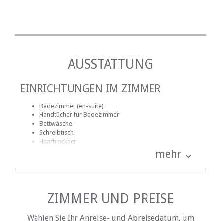
AUSSTATTUNG
EINRICHTUNGEN IM ZIMMER
Badezimmer (en-suite)
Handtücher für Badezimmer
Bettwäsche
Schreibtisch
Haartrockner
Internetverbindung (drahtlos)
mehr
Safe für Wertsachen
Rauchen: nicht erlaubt
Tee- und Kaffeekocher
Fernsehen (mit Satellit)
ZIMMER UND PREISE
EINRICHTUNGEN AUF DEM GELÄNDE
Wählen Sie Ihr Anreise- und Abreisedatum, um