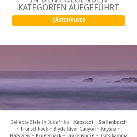
KATEGORIEN AUFGEFÜHRT
GÄSTEHÄUSER
Beliebte Ziele in Südafrika ~
Kapstadt
~
Stellenbosch
~
Franschhoek
~
Blyde River Canyon
~
Knysna
~
Hazyview
~
Krügerpark
~
Drakensberg
~
Tsitsikamma