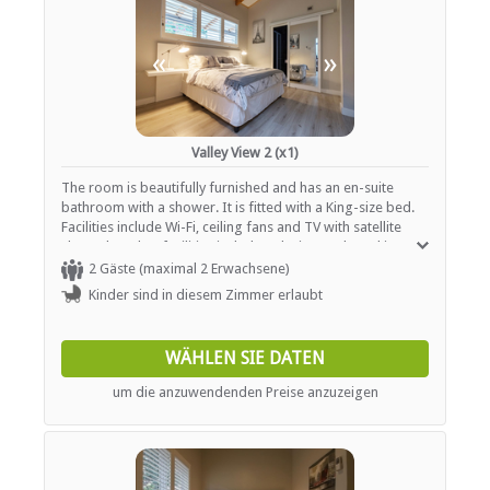
«
»
Valley View 2 (x1)
The room is beautifully furnished and has an en-suite
bathroom with a shower. It is fitted with a King-size bed.
Facilities include Wi-Fi, ceiling fans and TV with satellite
channels. Other facilities include a designated smoking
area, Wi-Fi, barbeque, pool, outside patio area and
2 Gäste (maximal 2 Erwachsene)
Washing and Ironing at an extra charge.
Kinder sind in diesem Zimmer erlaubt
WÄHLEN SIE DATEN
um die anzuwendenden Preise anzuzeigen