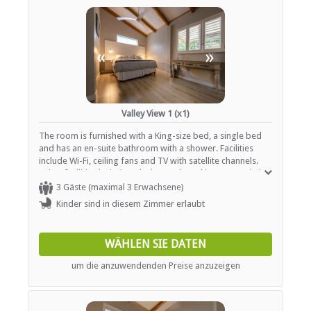
ESSEN UND TRINKEN
Braai / Grill (BBQ)
«
»
INTERNET
Kostenloses Wi-Fi
Valley View 1 (x1)
The room is furnished with a King-size bed, a single bed
and has an en-suite bathroom with a shower. Facilities
include Wi-Fi, ceiling fans and TV with satellite channels.
Other facilities include a designated smoking area, Wi-Fi,
barbeque, pool, outside patio area and Washing and
3 Gäste (maximal 3 Erwachsene)
Ironing at an extra charge.
Kinder sind in diesem Zimmer erlaubt
WÄHLEN SIE DATEN
um die anzuwendenden Preise anzuzeigen