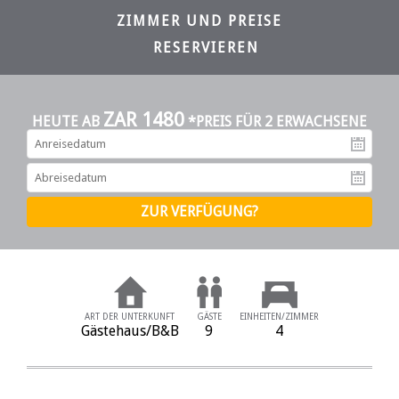
ZIMMER UND PREISE
RESERVIEREN
ZAR 1480
HEUTE AB
*PREIS FÜR 2 ERWACHSENE
An
Ab
ART DER UNTERKUNFT
GÄSTE
EINHEITEN/ZIMMER
Gästehaus/B&B
9
4