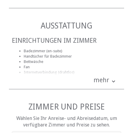
AUSSTATTUNG
EINRICHTUNGEN IM ZIMMER
Badezimmer (en-suite)
Handtücher für Badezimmer
Bettwäsche
Fan
Internetverbindung (drahtlos)
Kochnische (teilweise ausgestattet)
mehr
Fernsehen (nur SABC, eTV)
EINRICHTUNGEN AUF DEM GELÄNDE
ZIMMER UND PREISE
Kinderfreundlich (alle Altersgruppen)
Garten(e)
Wählen Sie Ihr Anreise- und Abreisedatum, um
Parkplatz (abseits der Straße)
verfügbare Zimmer und Preise zu sehen.
Schwimmbad