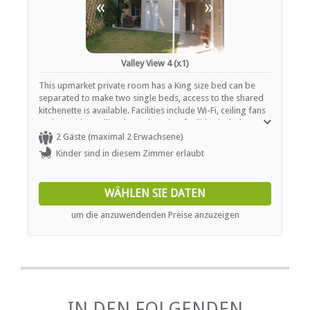
«
»
Valley View 4 (x1)
This upmarket private room has a King size bed can be
separated to make two single beds, access to the shared
kitchenette is available. Facilities include Wi-Fi, ceiling fans
and TV with satellite channels. Other facilities include a
designated smoking area, Wi-Fi, barbeque, pool, outside
2 Gäste (maximal 2 Erwachsene)
patio area and Washing and Ironing at an extra charge.
Kinder sind in diesem Zimmer erlaubt
WÄHLEN SIE DATEN
um die anzuwendenden Preise anzuzeigen
IN DEN FOLGENDEN