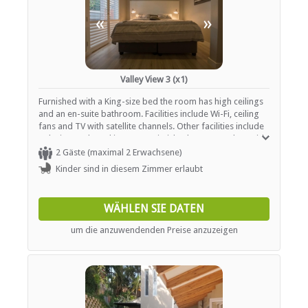
«
»
Valley View 3 (x1)
Furnished with a King-size bed the room has high ceilings
and an en-suite bathroom. Facilities include Wi-Fi, ceiling
fans and TV with satellite channels. Other facilities include
a designated smoking area, Wi-Fi, barbeque, pool, outside
patio area and Washing and Ironing at an extra charge.
2 Gäste (maximal 2 Erwachsene)
Kinder sind in diesem Zimmer erlaubt
WÄHLEN SIE DATEN
um die anzuwendenden Preise anzuzeigen