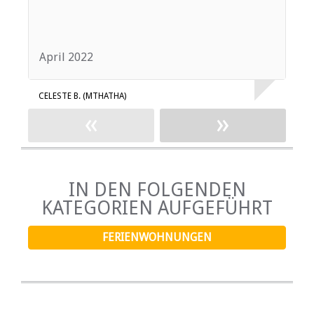
April 2022
M
CELESTE B. (MTHATHA)
A
«
»
IN DEN FOLGENDEN
KATEGORIEN AUFGEFÜHRT
FERIENWOHNUNGEN