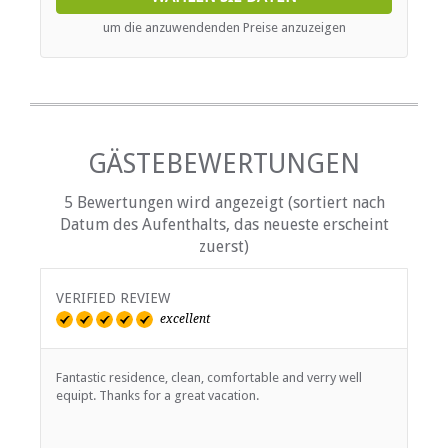
um die anzuwendenden Preise anzuzeigen
GÄSTEBEWERTUNGEN
5 Bewertungen wird angezeigt (sortiert nach
Datum des Aufenthalts, das neueste erscheint
zuerst)
VERIFIED REVIEW
V
excellent
Fantastic residence, clean, comfortable and verry well
L
equipt. Thanks for a great vacation.
w
c
W