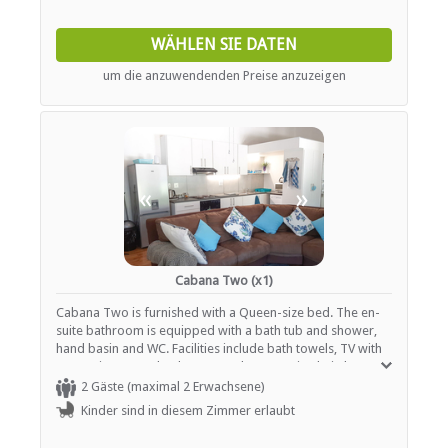
Kostenloser Tee / Kaffee
Kitchen and sitting area.
WÄHLEN SIE DATEN
INTERNET
um die anzuwendenden Preise anzuzeigen
Kostenloses Wi-Fi
«
»
Cabana Two (x1)
Cabana Two is furnished with a Queen-size bed. The en-
suite bathroom is equipped with a bath tub and shower,
hand basin and WC. Facilities include bath towels, TV with
DStv, microwave, kettle, toaster, lounge suite, hairdryer,
cupboard space, covered veranda with seating and dining
2 Gäste (maximal 2 Erwachsene)
area, refrigerator / freezer. Wireless internet connection,
Kinder sind in diesem Zimmer erlaubt
ceiling fan, Television with DSTV/ Satellite television. Full
Kitchen and sitting area.