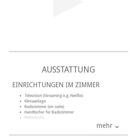
AUSSTATTUNG
EINRICHTUNGEN IM ZIMMER
Television (Streaming e.g. Netflix)
Klimaanlage
Badezimmer (en-suite)
Handtücher für Badezimmer
Bettwäsche
Mitgelieferte Reinigungsmittel
mehr
kostenlose Toilettenartikel
Schreibtisch