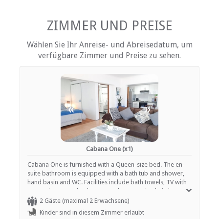
Fan
Haartrockner
Internetverbindung (drahtlos)
ZIMMER UND PREISE
Eisen / Hosenpresse
Küche (komplett ausgestattet)
Wählen Sie Ihr Anreise- und Abreisedatum, um
Terrasse / Veranda / Balkon
verfügbare Zimmer und Preise zu sehen.
Safe für Wertsachen
Rauchen: nicht erlaubt
Tee- und Kaffeekocher
Fernsehen (mit M-Net)
Fernsehen (mit Satellit)
«
»
EINRICHTUNGEN AUF DEM GELÄNDE
Kinderfreundlich (alle Altersgruppen)
Parkplatz (abseits der Straße)
Cabana One (x1)
Rezeption (Geschäftszeiten)
Rauchen: Nicht drinnen
Cabana One is furnished with a Queen-size bed. The en-
Schwimmbad
suite bathroom is equipped with a bath tub and shower,
hand basin and WC. Facilities include bath towels, TV with
DStv, microwave, kettle, toaster, lounge suite, hairdryer,
ESSEN UND TRINKEN
cupboard space, covered veranda with seating and dining
2 Gäste (maximal 2 Erwachsene)
area, refrigerator / freezer. Wireless internet connection,
Kinder sind in diesem Zimmer erlaubt
Braai / Grill (BBQ)
ceiling fan, Television with DSTV/ Satellite television. Full