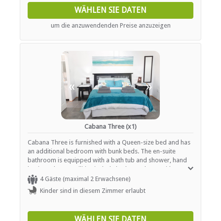
WÄHLEN SIE DATEN
um die anzuwendenden Preise anzuzeigen
«
»
Cabana Three (x1)
Cabana Three is furnished with a Queen-size bed and has
an additional bedroom with bunk beds. The en-suite
bathroom is equipped with a bath tub and shower, hand
basin and WC. Facilities include bath towels, TV with DStv,
microwave, kettle, toaster, lounge suite, hairdryer,
4 Gäste (maximal 2 Erwachsene)
cupboard space, covered veranda with seating and dining
Kinder sind in diesem Zimmer erlaubt
area, refrigerator / freezer. Wireless internet connection,
ceiling fan, Television with DSTV/ Satellite television. Full
Kitchen and sitting area.
WÄHLEN SIE DATEN