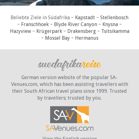
Beliebte Ziele in Südafrika ~
Kapstadt
~
Stellenbosch
~
Franschhoek
~
Blyde River Canyon
~
Knysna
~
Hazyview
~
Krügerpark
~
Drakensberg
~
Tsitsikamma
~
Mossel Bay
~
Hermanus
German version website of the popular SA-
Venues.com, which has been assisting travellers with
their South African travel plans since 1999. Trusted
by travellers;
trusted by you.
View the English version