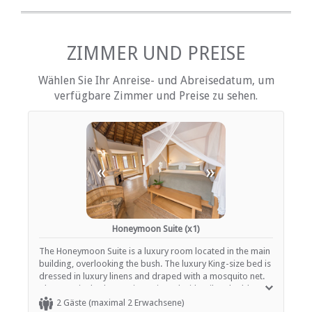
EINRICHTUNGEN AUF DEM GELÄNDE
ZIMMER UND PREISE
Zimmerreinigung (täglich)
Wäscheservice
Wählen Sie Ihr Anreise- und Abreisedatum, um
Parkplatz (abseits der Straße)
verfügbare Zimmer und Preise zu sehen.
Rauchen: Nicht drinnen
Schwimmbad
ESSEN UND TRINKEN
«
»
Braai / Grill (BBQ)
Restaurant / Esszimmer
INTERNET
Honeymoon Suite (x1)
Kostenloses Wi-Fi
The Honeymoon Suite is a luxury room located in the main
building, overlooking the bush. The luxury King-size bed is
dressed in luxury linens and draped with a mosquito net.
The en-suite bathroom is equipped with toilet, double
washbasin, shower, bath, outside shower and outside day
2 Gäste (maximal 2 Erwachsene)