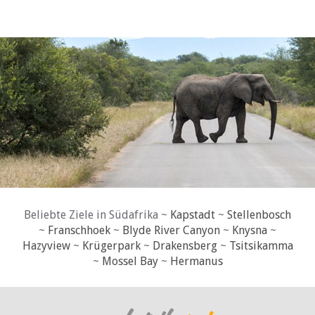
Beliebte Ziele in Südafrika ~
Kapstadt
~
Stellenbosch
~
Franschhoek
~
Blyde River Canyon
~
Knysna
~
Hazyview
~
Krügerpark
~
Drakensberg
~
Tsitsikamma
~
Mossel Bay
~
Hermanus