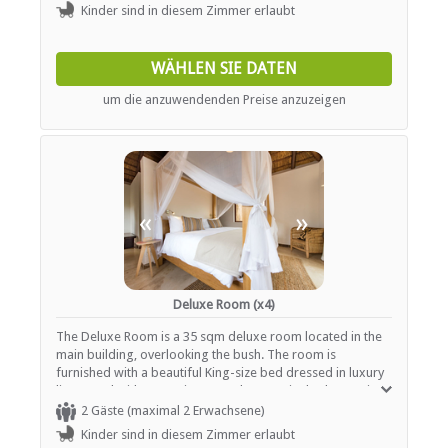
bed. This room is equipped with air-conditioning, private
Kinder sind in diesem Zimmer erlaubt
safe, mini bar, Nespresso coffee and tea facility, walk in
closet, private patio.
WÄHLEN SIE DATEN
um die anzuwendenden Preise anzuzeigen
«
»
Deluxe Room (x4)
The Deluxe Room is a 35 sqm deluxe room located in the
main building, overlooking the bush. The room is
furnished with a beautiful King-size bed dressed in luxury
linens and with mosquito nets. The en-suite bathroom is
equipped with toilet, washbasin, shower. Facilities include
2 Gäste (maximal 2 Erwachsene)
air-conditioning, private safe, mini bar, coffee and tea
Kinder sind in diesem Zimmer erlaubt
facility, private patio.