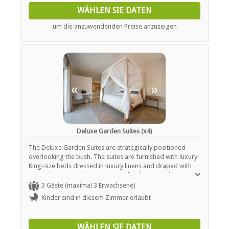
closet, private patio, boma and plunge pool. Please note:
WÄHLEN SIE DATEN
No self catering.
um die anzuwendenden Preise anzuzeigen
«
»
Deluxe Garden Suites (x4)
The Deluxe Garden Suites are strategically positioned
overlooking the bush. The suites are furnished with luxury
King-size beds dressed in luxury linens and draped with
mosquito nets. Each garden-suite has its own private
patio, en-suite bathroom with outside shower and
3 Gäste (maximal 3 Erwachsene)
covered patio. Facilities include air-conditioning, fans,
Kinder sind in diesem Zimmer erlaubt
safe, mini bar, coffee and tea facilities. Fully solar
powered
WÄHLEN SIE DATEN