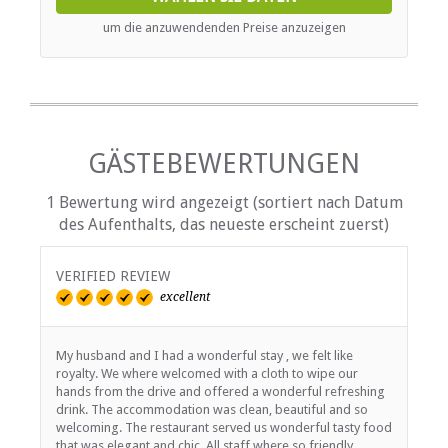
um die anzuwendenden Preise anzuzeigen
GÄSTEBEWERTUNGEN
1 Bewertung wird angezeigt (sortiert nach Datum
des Aufenthalts, das neueste erscheint zuerst)
VERIFIED REVIEW
excellent
My husband and I had a wonderful stay , we felt like
royalty. We where welcomed with a cloth to wipe our
hands from the drive and offered a wonderful refreshing
drink. The accommodation was clean, beautiful and so
welcoming. The restaurant served us wonderful tasty food
that was elegant and chic. All staff where so friendly,