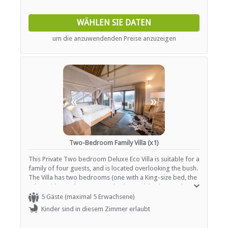
WÄHLEN SIE DATEN
um die anzuwendenden Preise anzuzeigen
«
»
Two-Bedroom Family Villa (x1)
This Private Two bedroom Deluxe Eco Villa is suitable for a
family of four guests, and is located overlooking the bush.
The Villa has two bedrooms (one with a King-size bed, the
other with two three-quarter beds). Both bedrooms have
with en-suite bathrooms with toilet, double washbasin,
5 Gäste (maximal 5 Erwachsene)
shower, bath, outside shower and outside bath. Facilities
Kinder sind in diesem Zimmer erlaubt
include living room, television, air-conditioning, private
safes, fridge, Nespresso coffee and tea facility, walk in