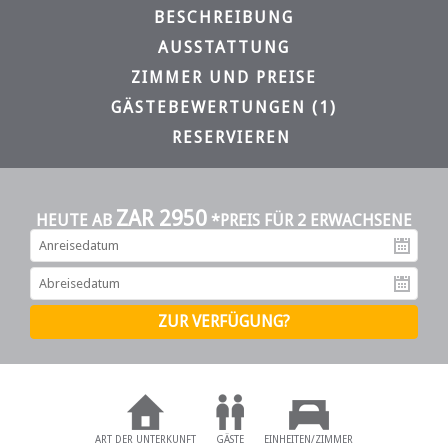
BESCHREIBUNG
AUSSTATTUNG
ZIMMER UND PREISE
GÄSTEBEWERTUNGEN (1)
RESERVIEREN
ZAR 2950
HEUTE AB
*PREIS FÜR 2 ERWACHSENE
An
Ab
ART DER UNTERKUNFT
GÄSTE
EINHEITEN/ZIMMER