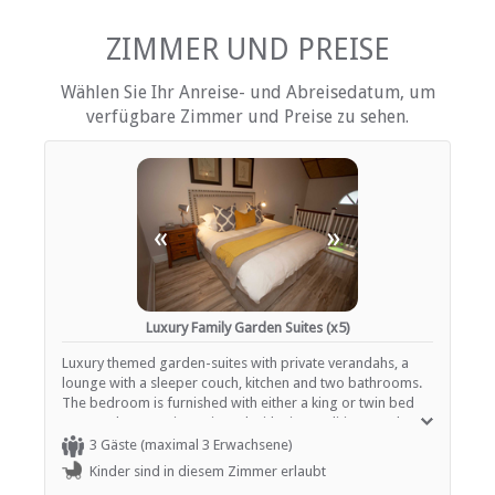
Rauchen: nicht erlaubt
Tee- und Kaffeekocher
Fernsehen (mit Satellit)
ZIMMER UND PREISE
Wählen Sie Ihr Anreise- und Abreisedatum, um
EINRICHTUNGEN AUF DEM GELÄNDE
verfügbare Zimmer und Preise zu sehen.
Kinderfreundlich (alle Altersgruppen)
Kinderbetreuung / Babysitter-Service
Trockenreinigung
Garten(e)
Zimmerreinigung (täglich)
«
»
Wäscheservice
Parkplatz (abseits der Straße)
Rauchen: Nicht drinnen
Schwimmbad
Luxury Family Garden Suites (x5)
ESSEN UND TRINKEN
Luxury themed garden-suites with private verandahs, a
lounge with a sleeper couch, kitchen and two bathrooms.
Bar (voll lizenziert)
The bedroom is furnished with either a king or twin bed
Braai / Grill (BBQ)
set up. The room is equipped with air-conditiong and TV
Restaurant / Esszimmer
with DSTV.
3 Gäste (maximal 3 Erwachsene)
Zimmerservice
Kinder sind in diesem Zimmer erlaubt