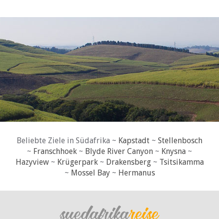
Beliebte Ziele in Südafrika ~
Kapstadt
~
Stellenbosch
~
Franschhoek
~
Blyde River Canyon
~
Knysna
~
Hazyview
~
Krügerpark
~
Drakensberg
~
Tsitsikamma
~
Mossel Bay
~
Hermanus