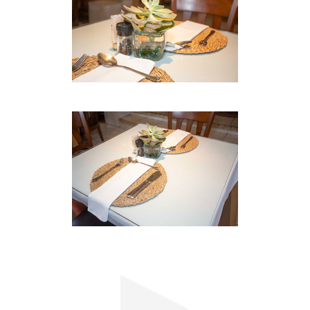
entspannt bleiben.
ATTRAKTIONEN UND AKTIVITÄTEN
Entspannen Sie am Pool, der von einem
immergrünen tropischen Garten umgeben ist,
oder besuchen Sie die vielen Sehenswürdigkeiten,
die die Gegend zu bieten hat.
DIENSTE
Auf Wunsch: DVD, Filme, Fön, Bügeln, Babysitting.