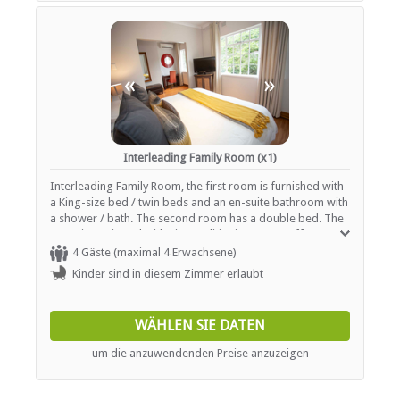
«
»
Interleading Family Room (x1)
Interleading Family Room, the first room is furnished with
a King-size bed / twin beds and an en-suite bathroom with
a shower / bath. The second room has a double bed. The
room is equipped with air-conditioning, tea / coffee
making facilities and TV with DSTV.
4 Gäste (maximal 4 Erwachsene)
Kinder sind in diesem Zimmer erlaubt
WÄHLEN SIE DATEN
um die anzuwendenden Preise anzuzeigen