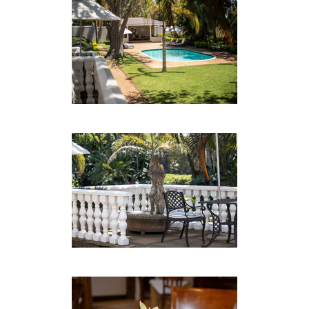
Perfekt für den anspruchsvollen Geschäftsmann
und geräumig genug für Touristen, die Platz und
ein Zuhause in der Ferne suchen.
ESSEN
Jeder Gast kann im Komfort seiner eigenen Suite
mit Selbstversorger-Einrichtungen speisen, oder
im eleganten Speisesaal im Haupthaus, wo täglich
ein leckeres Frühstück serviert wird und ein A-la-
carte-Menü für Mittag- und Abendessen zur
Verfügung steht.
KONFERENZEN
Valley Lodge ist der perfekte Ort für alle Ihre
Unternehmensanforderungen. Unser intimer und
exklusiver Konferenz- / Veranstaltungsraum eignet
sich gut für Produkteinführungen,
Geschäftstreffen usw. Unser hauseigenes Team
sorgt dafür, dass Sie eine stressfreie Konferenz
haben und die Teilnehmer enthusiastisch und