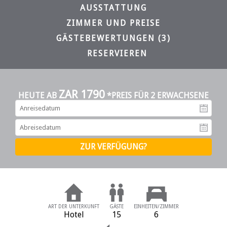
AUSSTATTUNG
ZIMMER UND PREISE
GÄSTEBEWERTUNGEN (3)
RESERVIEREN
ZAR 1790
HEUTE AB
*PREIS FÜR 2 ERWACHSENE
An
Ab
ART DER UNTERKUNFT
GÄSTE
EINHEITEN/ZIMMER
Hotel
15
6