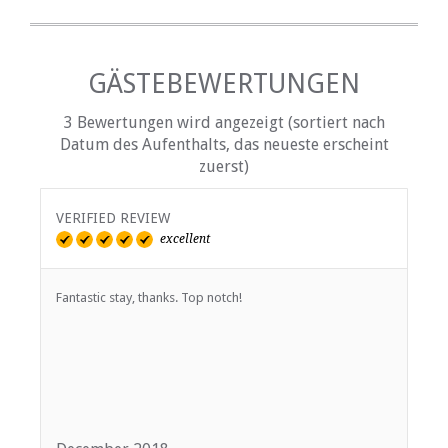
GÄSTEBEWERTUNGEN
3 Bewertungen wird angezeigt (sortiert nach
Datum des Aufenthalts, das neueste erscheint
zuerst)
VERIFIED REVIEW
V
excellent
Fantastic stay, thanks. Top notch!
W
e
u