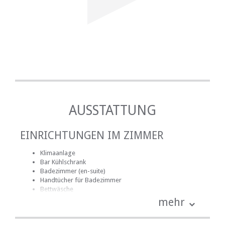
AUSSTATTUNG
EINRICHTUNGEN IM ZIMMER
Klimaanlage
Bar Kühlschrank
Badezimmer (en-suite)
Handtücher für Badezimmer
Bettwäsche
Kochnische (teilweise ausgestattet)
mehr
Mini-Bar
Safe für Wertsachen