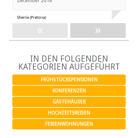
December 2018
M
Sherrie (Pretoria)
S
«
»
IN DEN FOLGENDEN
KATEGORIEN AUFGEFÜHRT
FRÜHSTÜCKSPENSIONEN
KONFERENZEN
GÄSTEHÄUSER
HOCHZEITSREISEN
FERIENWOHNUNGEN