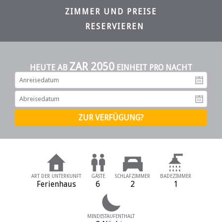
ZIMMER UND PREISE
RESERVIEREN
ZAR 2050
HEUTE AB
EINHEIT PRO NACHT
An
Ab
ART DER UNTERKUNFT
GÄSTE
SCHLAFZIMMER
BADEZIMMER
Ferienhaus
6
2
1
MINDESTAUFENTHALT