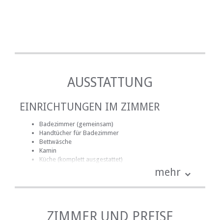
AUSSTATTUNG
EINRICHTUNGEN IM ZIMMER
Badezimmer (gemeinsam)
Handtücher für Badezimmer
Bettwäsche
Kamin
Küche (komplett ausgestattet)
Terrasse / Veranda / Balkon
mehr
Rauchen: nicht erlaubt
Tee- und Kaffeekocher
Fernsehen (mit Satellit)
ZIMMER UND PREISE