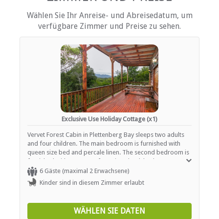
EINRICHTUNGEN AUF DEM GELÄNDE
Wählen Sie Ihr Anreise- und Abreisedatum, um
Kinderfreundlich (alle Altersgruppen)
verfügbare Zimmer und Preise zu sehen.
Housekeeping (periodisch)
Parkplatz (abseits der Straße)
Schwimmbad
ESSEN UND TRINKEN
Braai / Grill (BBQ)
Zimmerservice
Exclusive Use Holiday Cottage (x1)
INTERNET
Vervet Forest Cabin in Plettenberg Bay sleeps two adults
Kostenloses Wi-Fi
and four children. The main bedroom is furnished with
queen size bed and percale linen. The second bedroom is
furnished with two sets of spacious bunk beds. Most
notably is the superb shower tower” – truly original and
6 Gäste (maximal 2 Erwachsene)
finished in mosaic. The bright living area and kitchen are
Kinder sind in diesem Zimmer erlaubt
open plan and there is a fireplace and a flat screen TV with
select DSTV. The fully equipped open plan kitchen is
equipped with 4 plate stove/oven, microwave and
WÄHLEN SIE DATEN
fridge/freezer. Both the main bedroom and the lounge