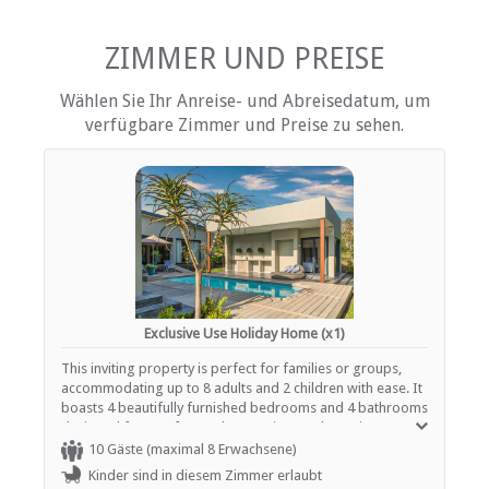
Terrasse / Veranda / Balkon
Privater Pool
Rauchen: nicht erlaubt
ZIMMER UND PREISE
Fernsehen (mit Satellit)
Wählen Sie Ihr Anreise- und Abreisedatum, um
EINRICHTUNGEN AUF DEM GELÄNDE
verfügbare Zimmer und Preise zu sehen.
Kinderfreundlich (alle Altersgruppen)
Garten(e)
Parkplatz (abseits der Straße)
Rauchen: Nicht drinnen
Schwimmbad
Zugang für Rollstuhlfahrer
ESSEN UND TRINKEN
Exclusive Use Holiday Home (x1)
Braai / Grill (BBQ)
This inviting property is perfect for families or groups,
accommodating up to 8 adults and 2 children with ease. It
boasts 4 beautifully furnished bedrooms and 4 bathrooms
INTERNET
designed for comfort and convenience. The main
bedroom is a luxurious retreat, featuring a king-size bed,
10 Gäste (maximal 8 Erwachsene)
Kostenloses Wi-Fi
while the other three bedrooms each offer cozy queen-
Kinder sind in diesem Zimmer erlaubt
size beds. For families with children, a sleeper couch is