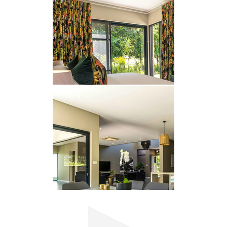
rund um die Uhr bewacht wird, können Sie sich
entspannen, da Sie wissen, dass Ihre Sicherheit
oberste Priorität hat.
SEHENSWÜRDIGKEITEN
Dieses Anwesen liegt günstig neben dem Selborne
Golf Club und nur einen Steinwurf vom Strand
und den örtlichen Restaurants entfernt und ist ein
idealer Ausgangspunkt, um die Gegend zu
erkunden. Um Ihren Komfort während der
Stromabschaltung zu gewährleisten, ist das
Anwesen mit einem Backup-Wechselrichter
ausgestattet, sodass Sie Ihren Aufenthalt ohne
Unterbrechung weiter genießen können. Erleben
Sie die perfekte Mischung aus Entspannung und
Abenteuer in diesem außergewöhnlichen
Kurzurlaub!