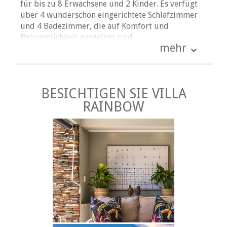
für bis zu 8 Erwachsene und 2 Kinder. Es verfügt
über 4 wunderschön eingerichtete Schlafzimmer
und 4 Badezimmer, die auf Komfort und
Bequemlichkeit ausgelegt sind.
mehr
Das Hauptschlafzimmer ist ein luxuriöser
Rückzugsort mit einem Kingsize-Bett, während die
anderen drei Schlafzimmer jeweils gemütliche
Queensize-Betten bieten. Für Familien mit Kindern
BESICHTIGEN SIE VILLA
steht im Arbeitszimmer ein Schlafsofa zur
RAINBOW
Verfügung, sodass jeder einen bequemen Platz
zum Ausruhen hat. Die gesamte Bettwäsche wird
für Ihren Aufenthalt bereitgestellt, die Gäste
werden jedoch gebeten, für sonnige Strandtage
ihre eigenen Strandtücher mitzubringen.
Betreten Sie den offenen Wohnbereich, in dem
moderner Komfort auf eine warme, einladende
Atmosphäre trifft. Die voll ausgestattete Küche ist
eine Freude für jeden Koch und verfügt über
Herd, Backofen, Mikrowelle, Kühl-/Gefrierschrank
sowie das gesamte notwendige Besteck und