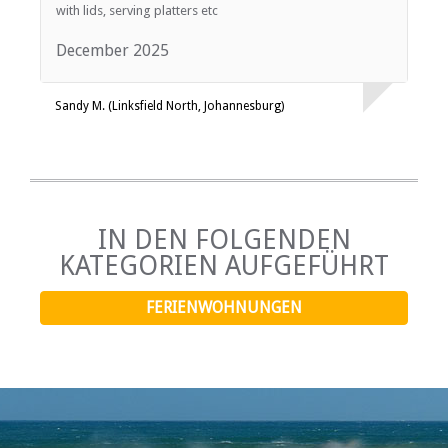
with lids, serving platters etc
shedding, the property is equipped with a backup inverter,
allowing you to continue enjoying your stay without
December 2025
interruption. Experience the perfect blend of relaxation
and adventure at this exceptional getaway!
Sandy M. (Linksfield North, Johannesburg)
IN DEN FOLGENDEN
KATEGORIEN AUFGEFÜHRT
FERIENWOHNUNGEN