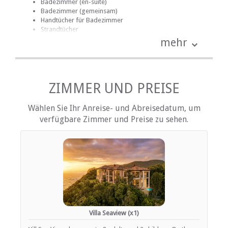
Badezimmer (en-suite)
Badezimmer (gemeinsam)
Handtücher für Badezimmer
Strandtücher
Bettwäsche
mehr
Mitgelieferte Reinigungsmittel
Fan
Kamin
Haartrockner
Heizung (en)
ZIMMER UND PREISE
Internetverbindung (drahtlos)
Küche (komplett ausgestattet)
Wählen Sie Ihr Anreise- und Abreisedatum, um
Terrasse / Veranda / Balkon
verfügbare Zimmer und Preise zu sehen.
Rauchen: nicht erlaubt
Hi fi
Tee- und Kaffeekocher
Fernsehen (mit Satellit)
EINRICHTUNGEN AUF DEM GELÄNDE
Kinderfreundlich (alle Altersgruppen)
Garten(e)
Housekeeping (periodisch)
Villa Seaview (x1)
Parkplatz (Garage)