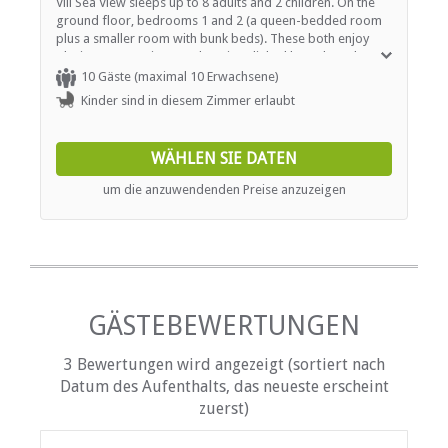
Vill Sea View sleeps up to 8 adults and 2 children. On the
Parkplatz (abseits der Straße)
ground floor, bedrooms 1 and 2 (a queen-bedded room
Sicherheit (Alarmanlage)
plus a smaller room with bunk beds). These both enjoy
Rauchen: Nicht drinnen
glorious ocean views and are interlinked by a shared
Schwimmbad
bathroom with shower. The remaining bedrooms are on
10 Gäste (maximal 10 Erwachsene)
the first floor. The master bedroom is a huge double-
Kinder sind in diesem Zimmer erlaubt
ESSEN UND TRINKEN
aspect room with its own balcony, king size bed, equally
huge en-suite bathroom with double 'raindrop' shower.
The 4th bedroom has an elegant king size bed and
Braai / Grill (BBQ)
WÄHLEN SIE DATEN
incredible views from its double-aspect windows, balcony
and bathroom. Bedroom 5 is equally striking with a King-
um die anzuwendenden Preise anzuzeigen
INTERNET
size bed. In addition to the sundeck and pool, there's a
small lawn to the ocean-side. There's a secure double
garage, plus additional parking for two more vehicles in
Kostenloses Wi-Fi
the driveway. Please note; the owner garages his one
vehicle at the house at all times.
GÄSTEBEWERTUNGEN
3 Bewertungen wird angezeigt (sortiert nach
Datum des Aufenthalts, das neueste erscheint
zuerst)