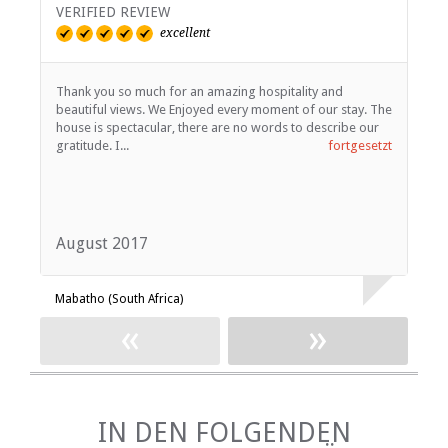
VERIFIED REVIEW
V
excellent
Thank you so much for an amazing hospitality and
T
beautiful views. We Enjoyed every moment of our stay. The
1
house is spectacular, there are no words to describe our
o
gratitude. I...
fortgesetzt
a
August 2017
J
Mabatho (South Africa)
A
«
»
IN DEN FOLGENDEN