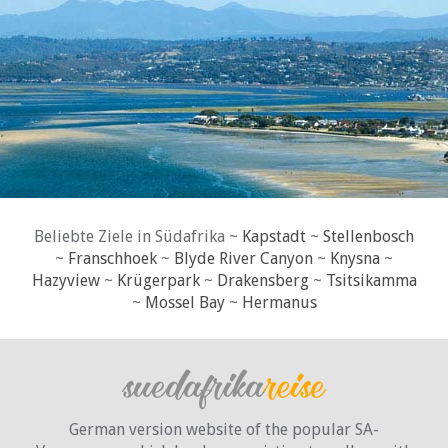
Beliebte Ziele in Südafrika ~
Kapstadt
~
Stellenbosch
~
Franschhoek
~
Blyde River Canyon
~
Knysna
~
Hazyview
~
Krügerpark
~
Drakensberg
~
Tsitsikamma
~
Mossel Bay
~
Hermanus
German version website of the popular SA-