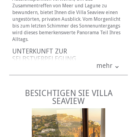
Zusammentreffen von Meer und Lagune zu
bewundern, bietet Ihnen die Villa Seaview einen
ungestörten, privaten Ausblick. Vom Morgenlicht
bis zum letzten Schimmer des Sonnenuntergangs
wird dieses bemerkenswerte Panorama Teil Ihres
Alltags.
UNTERKUNFT ZUR
SELBSTVERPFLEGUNG
mehr
Die Villa Seaview bietet bequem Platz für acht bis
zehn Gäste und ist somit eine ausgezeichnete Wahl
für Großfamilien, Freundesgruppen oder
Golfreisende, die die Garden Route erkunden.
BESICHTIGEN SIE VILLA
Das Haus verfügt über fünf geräumige,
SEAVIEW
lichtdurchflutete Schlafzimmer sowie vier stilvoll
eingerichtete Badezimmer. Ein Schlafzimmer ist
mit einem Queensize-Bett, ein weiteres mit einem
Etagenbett und die übrigen Schlafzimmer jeweils
mit Kingsize-Betten ausgestattet. Die Badezimmer