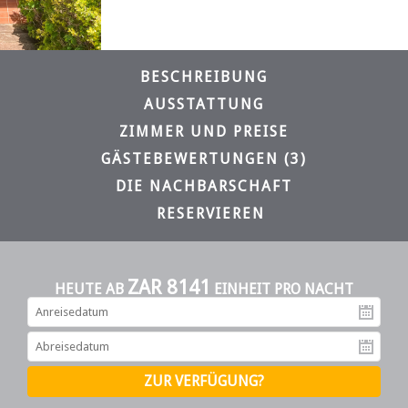
BESCHREIBUNG
AUSSTATTUNG
ZIMMER UND PREISE
GÄSTEBEWERTUNGEN (3)
DIE NACHBARSCHAFT
RESERVIEREN
ZAR 8141
HEUTE AB
EINHEIT PRO NACHT
An
Ab