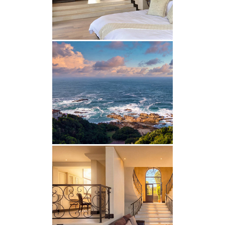
Badespaß mit ungestörtem Blick auf den Indischen
Ozean bietet.
LAGE & SEHENSWÜRDIGKEITEN
Die Villa Seaview liegt ideal oberhalb der Knysna
Heads und bietet Gästen bequemen Zugang zu den
beliebten Attraktionen der Stadt, darunter
Boutiquen, Restaurants am Wasser und malerische
Küstenwanderwege. Die Umgebung bietet eine
Vielzahl von Outdoor-Aktivitäten wie Golfen,
Lagunenfahrten und Strandausflüge, während die
weitere Garden Route mit ihren Wäldern,
Naturschutzgebieten und charmanten
Küstenstädten zu Erkundungen einlädt.