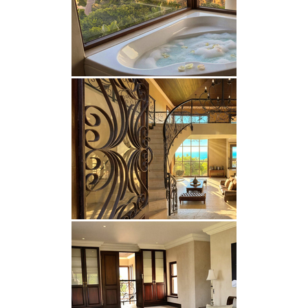
verfügen über Badewanne und Dusche, wobei
eines der Badezimmer mit einer Badewanne
ausgestattet ist, die einen atemberaubenden
Meerblick bietet.
Gästen stehen mehrere elegante Lounge-Bereiche
sowie großzügige Essbereiche im Innen- und
Außenbereich zur Verfügung, die zum
entspannten Beisammensein einladen. Die voll
ausgestattete Küche macht die Zubereitung von
Mahlzeiten für Gruppen sowohl praktisch als auch
angenehm.
Die Raumaufteilung ist sorgfältig durchdacht und
bietet ein ausgewogenes Verhältnis zwischen
Gemeinschaftsleben und privatem Rückzug, sodass
Gäste sich sowohl gemütlich treffen als auch in
Ruhe entspannen können.
Ein besonderes Highlight der Villa Seaview ist der
beheizte Außenpool mit einer angenehmen
Temperatur von bis zu 30 °C, der ganzjährig