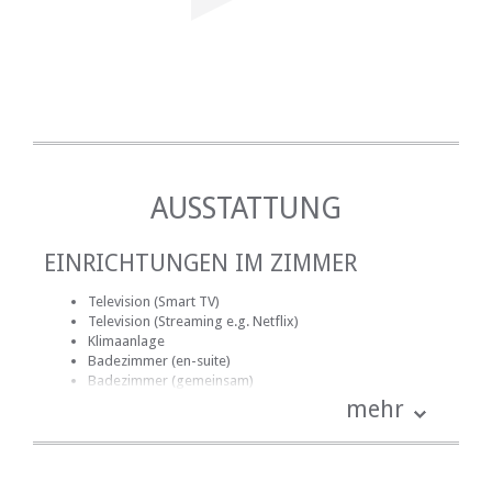
AUSSTATTUNG
EINRICHTUNGEN IM ZIMMER
Television (Smart TV)
Television (Streaming e.g. Netflix)
Klimaanlage
Badezimmer (en-suite)
Badezimmer (gemeinsam)
Handtücher für Badezimmer
mehr
Bettwäsche
Schreibtisch
Kamin
Haartrockner