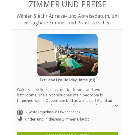
Internetverbindung (drahtlos)
ZIMMER UND PREISE
Eisen / Hosenpresse
Küche (komplett ausgestattet)
Wählen Sie Ihr Anreise- und Abreisedatum, um
Terrasse / Veranda / Balkon
verfügbare Zimmer und Preise zu sehen.
Privater Pool
Safe für Wertsachen
Rauchen: nicht erlaubt
EINRICHTUNGEN AUF DEM GELÄNDE
Kinderfreundlich (alle Altersgruppen)
Garten(e)
Fitnessstudio / Fitnesscenter
Parkplatz (abseits der Straße)
Exclusive Use Holiday Home (x1)
Haustiere erlaubt (nach Absprache)
Rauchen: Nicht drinnen
Walters Lane House has four bedrooms and two
bathrooms. The air-conditioned main bedroom is
furnished with a Queen-size bed as well as a TV, and an
ESSEN UND TRINKEN
en-suite bathroom fitted with a shower, a double basin
and a toilet. The second bedroom is furnished with a King-
8 Gäste (maximal 8 Erwachsene)
Braai / Grill (BBQ)
size bed which can be converted to two single beds, while
Kinder sind in diesem Zimmer erlaubt
the third and fourth bedrooms have a single bed and a tri-
bunk bed, respectively. Downstairs is the second
INTERNET
bathroom which is shared between the rooms and has a