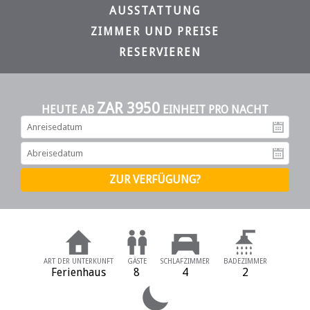
AUSSTATTUNG
ZIMMER UND PREISE
RESERVIEREN
ZAR 3950
HEUTE AB
EINHEIT PRO NACHT
An
Ab
ART DER UNTERKUNFT
GÄSTE
SCHLAFZIMMER
BADEZIMMER
Ferienhaus
8
4
2