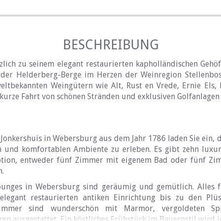
BESCHREIBUNG
zlich zu seinem elegant restaurierten kapholländischen Geh
der Helderberg-Berge im Herzen der Weinregion Stellenbos
tbekannten Weingütern wie Alt, Rust en Vrede, Ernie Els,
kurze Fahrt von schönen Stränden und exklusiven Golfanlagen 
Jonkershuis in Webersburg aus dem Jahr 1786 laden Sie ein, d
en und komfortablen Ambiente zu erleben. Es gibt zehn luxur
tion, entweder fünf Zimmer mit eigenem Bad oder fünf Z
n.
unges in Webersburg sind geräumig und gemütlich. Alles fü
elegant restaurierten antiken Einrichtung bis zu den Plü
zimmer sind wunderschön mit Marmor, vergoldeten Spi
en ausgestattet. Ein köstliches Frühstück im Bauernstil wird 