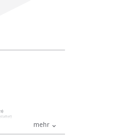
s)
tattet)
mehr