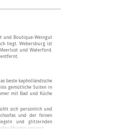
öft und Boutique-Weingut
ch liegt. Webersburg ist
 Meerlust und Waterford.
entfernt.
as beste kapholländische
iös gemütliche Suiten in
immer mit Bad und Küche
hlt sich persönlich und
schsofas und der feinen
egeln und glitzernden
jeden Morgen serviert.