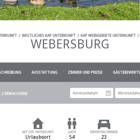
TERKUNFT
/
WESTLICHES KAP UNTERKUNFT
/
KAP WEINGEBIETE UNTERKUNFT
/
WEBERSBURG
SCHREIBUNG
AUSSTATTUNG
ZIMMER UND PREISE
GÄSTEBEWERTU
R 2 ERWACHSENE
Anreiseda
ART DER UNTERKUNFT
GÄSTE
EINHEITEN/ZIMMER
Urlaubsort
54
23