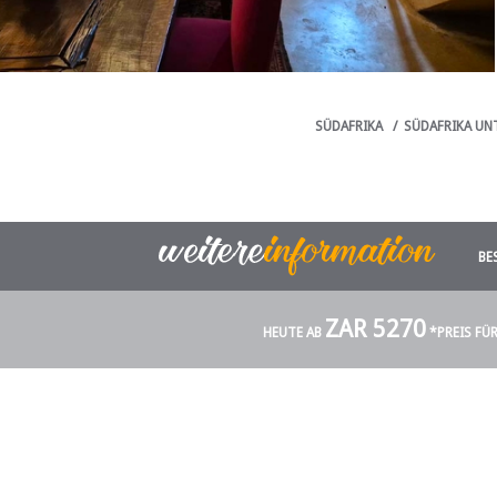
SÜDAFRIKA
/
SÜDAFRIKA UN
BE
ZAR 5270
HEUTE AB
*PREIS FÜ