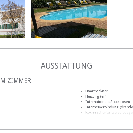
AUSSTATTUNG
IM ZIMMER
Haartrockner
Heizung (en)
Internationale Steckdosen
Internetverbindung (drahtlo
Kochnische (teilweise ausges
Mini-Bar
mmer
Terrasse / Veranda / Balkon
Safe für Wertsachen