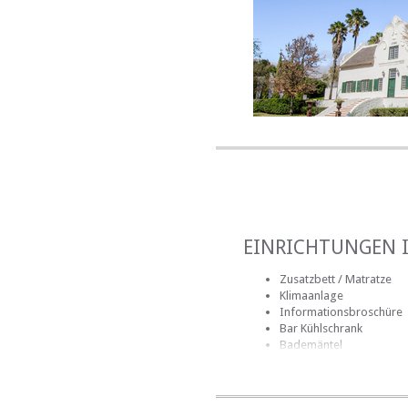
EINRICHTUNGEN 
Zusatzbett / Matratze
Klimaanlage
Informationsbroschüre
Bar Kühlschrank
Bademäntel
Badezimmer (en-suite)
Handtücher für Badezi
Bettwäsche