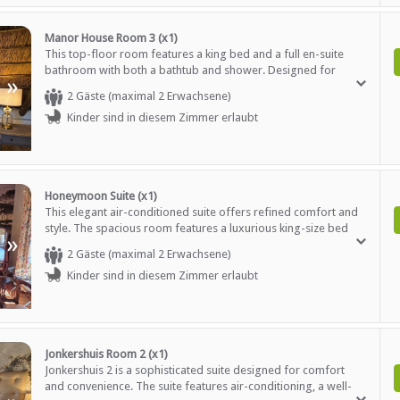
Teambuilding-Einrichtunge
a hairdryer, ensuring a comfortable and welcoming stay.
Rollstuhl freundlich
Manor House Room 3 (x1)
This top-floor room features a king bed and a full en-suite
EN
bathroom with both a bathtub and shower. Designed for
»
comfort and convenience, it includes air-conditioning, satellite
2 Gäste (maximal 2 Erwachsene)
Restaurant / Esszimmer
television, Wi-Fi, a well-stocked minibar, and tea and coffee-
Kinder sind in diesem Zimmer erlaubt
making facilities. Guests can enjoy views of the garden and
surrounding mountains from the sitting area. Additional
amenities include a safe, daily cleaning service, bathrobes, and
a hairdryer, ensuring a comfortable and welcoming stay.
Honeymoon Suite (x1)
This elegant air-conditioned suite offers refined comfort and
style. The spacious room features a luxurious king-size bed
»
and a freestanding bath, with a separate private bathroom for
2 Gäste (maximal 2 Erwachsene)
Tourenhilfe
added convenience. Guests can unwind while enjoying scenic
verfügbar
Kinder sind in diesem Zimmer erlaubt
garden, lake, or mountain views from the patio, complete with
outdoor furniture and a dining area ideal for relaxing in the
open air. The suite includes thoughtful amenities such as a
satellite TV, stocked mini-bar, tea and coffee facilities, a safe, a
desk, and a comfortable sitting area. Guests can stay
Jonkershuis Room 2 (x1)
connected with complimentary Wi-Fi and enjoy added touches
Jonkershuis 2 is a sophisticated suite designed for comfort
like daily cleaning and evening turn-down service. The
and convenience. The suite features air-conditioning, a well-
bathroom is equipped with a separate tub and shower, plush