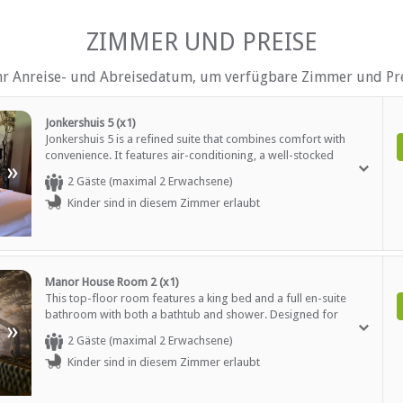
tuhl, usw.
Rauchen: nicht erlaubt
el
Tee- und Kaffeekocher
ZIMMER UND PREISE
Fernsehen (mit Satellit)
hr Anreise- und Abreisedatum, um verfügbare Zimmer und Pre
AUF DEM GELÄNDE
Jonkershuis 5 (x1)
Wäscheservice
Jonkershuis 5 is a refined suite that combines comfort with
Parkplatz (abseits der Straß
convenience. It features air-conditioning, a well-stocked
ltersgruppen)
Rezeption (Geschäftszeiten)
»
minibar, a coffee and tea station, and complimentary Wi-Fi.
Sicherheit (Wache)
2 Gäste (maximal 2 Erwachsene)
Guests can enjoy satellite television and make use of a
Rauchen: Nicht drinnen
Kinder sind in diesem Zimmer erlaubt
spacious desk, ideal for work or leisure. The luxurious
Schwimmbad
bathroom offers both a separate bathtub and shower,
h)
Weckrufe
providing a relaxing retreat. This non-smoking suite is serviced
daily, ensuring a fresh and welcoming environment throughout
your stay.
Manor House Room 2 (x1)
This top-floor room features a king bed and a full en-suite
Dekorieren
bathroom with both a bathtub and shower. Designed for
»
Behindertengerecht ausgest
comfort and convenience, it includes air-conditioning, satellite
2 Gäste (maximal 2 Erwachsene)
Ausstellungsfläche
television, Wi-Fi, a well-stocked minibar, and tea and coffee-
en
Internetverbindung (drahtlo
Kinder sind in diesem Zimmer erlaubt
making facilities. Guests can enjoy views of the garden and
Parken
surrounding mountains from the sitting area. Additional
Sekretariatsdienste
amenities include a safe, daily cleaning service, bathrobes, and