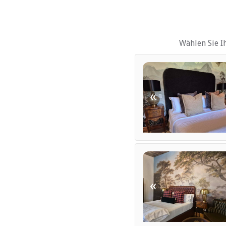
Kinder: Kinderbett, Hochs
kostenlose Toilettenartik
Schreibtisch
DVD-Player
Wählen Sie I
EINRICHTUNGEN 
Klimaanlage
Geschäftseinrichtungen
Kinderfreundlich (alle A
«
Trockenreinigung
Garten(e)
Gästelounge mit TV
Zimmerreinigung (täglic
FUNKTIONEN
Klimaanlage
«
Bar
Trennbereich(e)
Geschäftsdienstleistung
Catering (hausintern)
Kapelle