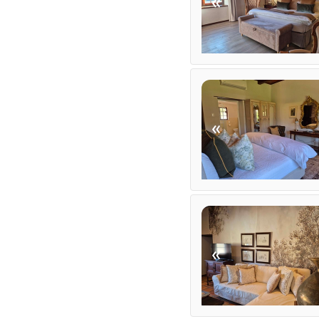
«
«
«