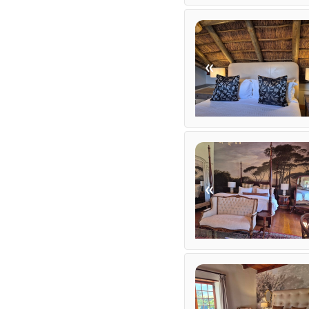
Koordinator (inhouse)
Tanzfläche
ESSEN UND TRINK
«
Kostenloser Tee / Kaffee
INTERNET
Kostenloses Wi-Fi
TRANSFERS
«
Flughafentransfers
Andere Übertragungen 