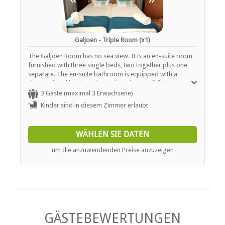
Galjoen - Triple Room (x1)
The Galjoen Room has no sea view. It is an en-suite room
furnished with three single beds, two together plus one
separate. The en-suite bathroom is equipped with a
shower, hand basin and WC. There is a small fridge, tea
and coffee making facilities, microwave, TV with DSTV with
3 Gäste (maximal 3 Erwachsene)
own smart-card in the room. We offer breakfast at an
Kinder sind in diesem Zimmer erlaubt
additional rate per person with special breakfast rates for
small children.
WÄHLEN SIE DATEN
um die anzuwendenden Preise anzuzeigen
GÄSTEBEWERTUNGEN