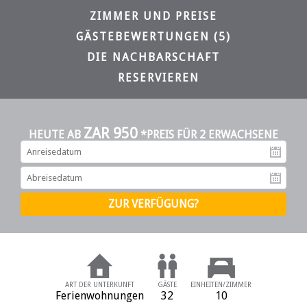
ZIMMER UND PREISE
GÄSTEBEWERTUNGEN (5)
DIE NACHBARSCHAFT
RESERVIEREN
ZAR 950
HEUTE AB
*PREIS FÜR 2 ERWACHSENE
An
Ab
ART DER UNTERKUNFT
GÄSTE
EINHEITEN/ZIMMER
Ferienwohnungen
32
10