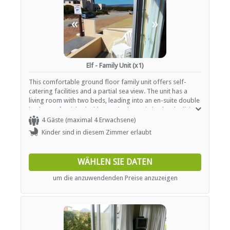
«
»
Elf - Family Unit (x1)
This comfortable ground floor family unit offers self-
catering facilities and a partial sea view. The unit has a
living room with two beds, leading into an en-suite double
bedroom furnished with two single / twin beds. The living
room has easy chairs and a TV, DSTV decoder and smart
4 Gäste (maximal 4 Erwachsene)
card, along with a fully-equipped kitchenette area with
Kinder sind in diesem Zimmer erlaubt
table and chairs for dining. From the living area, step out
of the glass sliding door on to your own stoep with a sea-
view. The unit is fully equipped and serviced each
WÄHLEN SIE DATEN
morning, when the beds are made, dishes washed and a
cleanup performed.
um die anzuwendenden Preise anzuzeigen