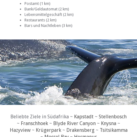
Postamt (1 km)
Bank/Geldautomat (2 km)
Lebensmittelgeschäft (2 km)
Restaurants (2 km)
Bars und Nachtleben (3 km)
Beliebte Ziele in Südafrika ~
Kapstadt
~
Stellenbosch
~
Franschhoek
~
Blyde River Canyon
~
Knysna
~
Hazyview
~
Krügerpark
~
Drakensberg
~
Tsitsikamma
~
Mossel Bay
~
Hermanus