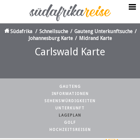
Südafrika
/
Schnellsuche
/
Gauteng Unterkunftsuche
/
Johannesburg Karte
/
Midrand Karte
Carlswald Karte
GAUTENG
INFORMATIONEN
SEHENSWÜRDIGKEITEN
UNTERKUNFT
LAGEPLAN
GOLF
HOCHZEITSREISEN