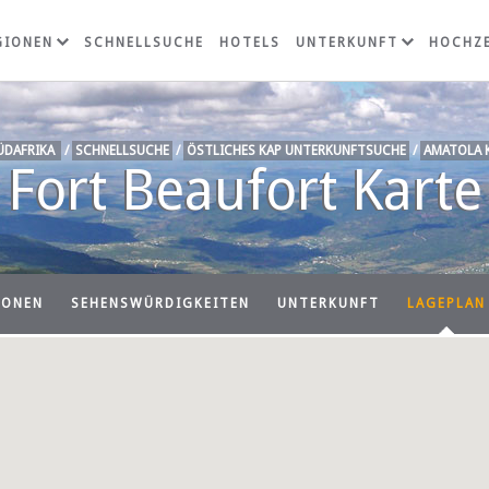
GIONEN
SCHNELLSUCHE
HOTELS
UNTERKUNFT
HOCHZE
ÜDAFRIKA
/
SCHNELLSUCHE
/
ÖSTLICHES KAP UNTERKUNFTSUCHE
/
AMATOLA 
Fort Beaufort Karte
IONEN
SEHENSWÜRDIGKEITEN
UNTERKUNFT
LAGEPLAN