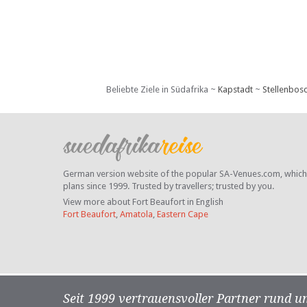
Beliebte Ziele in Südafrika ~
Kapstadt
~
Stellenbos
German version website of the popular SA-Venues.com, which ha
plans since 1999. Trusted by travellers;
trusted by you.
View more about Fort Beaufort in English
Fort Beaufort
,
Amatola
,
Eastern Cape
Seit 1999 vertrauensvoller Partner rund u