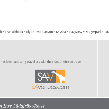
ch
~
Franschhoek
~
Blyde River Canyon
~
Knysna
~
Hazyview
~
Krügerpark
~
Dr
s been assisting travellers with their South African travel
m Ihre Südafrika-Reise