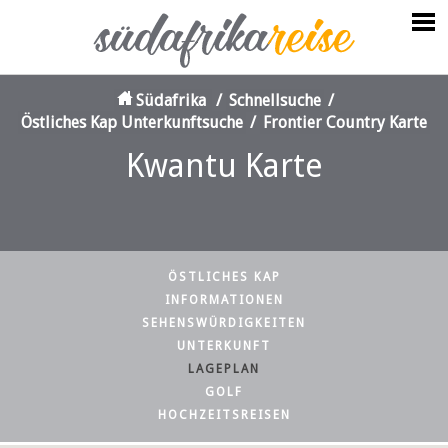
Südafrika
/
Schnellsuche
/
Östliches Kap Unterkunftsuche
/
Frontier Country Karte
Kwantu Karte
ÖSTLICHES KAP
INFORMATIONEN
SEHENSWÜRDIGKEITEN
UNTERKUNFT
LAGEPLAN
GOLF
HOCHZEITSREISEN