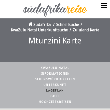
Südafrika
/
Schnellsuche
/
KwaZulu Natal Unterkunftsuche
/
Zululand Karte
Mtunzini Karte
KWAZULU NATAL
INFORMATIONEN
SEHENSWÜRDIGKEITEN
UNTERKUNFT
LAGEPLAN
GOLF
HOCHZEITSREISEN