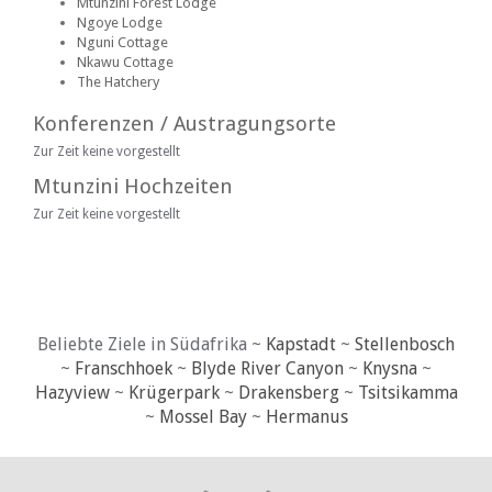
Mtunzini Forest Lodge
Ngoye Lodge
Nguni Cottage
Nkawu Cottage
The Hatchery
Konferenzen / Austragungsorte
Zur Zeit keine vorgestellt
Mtunzini Hochzeiten
Zur Zeit keine vorgestellt
Beliebte Ziele in Südafrika ~
Kapstadt
~
Stellenbosch
~
Franschhoek
~
Blyde River Canyon
~
Knysna
~
Hazyview
~
Krügerpark
~
Drakensberg
~
Tsitsikamma
~
Mossel Bay
~
Hermanus