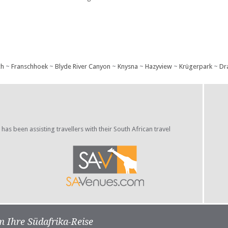
ch
~
Franschhoek
~
Blyde River Canyon
~
Knysna
~
Hazyview
~
Krügerpark
~
Dr
s been assisting travellers with their South African travel
m Ihre Südafrika-Reise