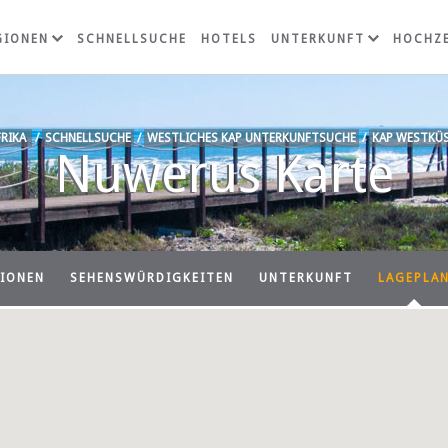
GIONEN
SCHNELLSUCHE
HOTELS
UNTERKUNFT
HOCHZE
RIKA
/
SCHNELLSUCHE
/
WESTLICHES KAP UNTERKUNFTSUCHE
/
KAP WESTKÜS
Nuwerus Karte
IONEN
SEHENSWÜRDIGKEITEN
UNTERKUNFT
LAGEPLA