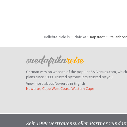
Beliebte Ziele in Südafrika ~
Kapstadt
~
Stellenbos
German version website of the popular SA-Venues.com, which ha
plans since 1999. Trusted by travellers;
trusted by you.
View more about Nuwerus in English
Nuwerus
,
Cape West Coast
,
Western Cape
Seit 1999 vertrauensvoller Partner rund u