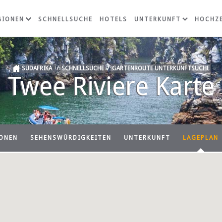
GIONEN
SCHNELLSUCHE
HOTELS
UNTERKUNFT
HOCHZE
SÜDAFRIKA
/
SCHNELLSUCHE
/
GARTENROUTE UNTERKUNFTSUCHE
Twee Riviere Karte
ONEN
SEHENSWÜRDIGKEITEN
UNTERKUNFT
LAGEPLAN