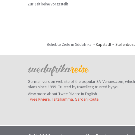
Zur Zeit keine vorgestellt
Beliebte Ziele in Südafrika ~
Kapstadt
~
Stellenbos
German version website of the popular SA-Venues.com, which ha
plans since 1999. Trusted by travellers;
trusted by you.
View more about Twee Riviere in English
Twee Riviere
,
Tsitsikamma
,
Garden Route