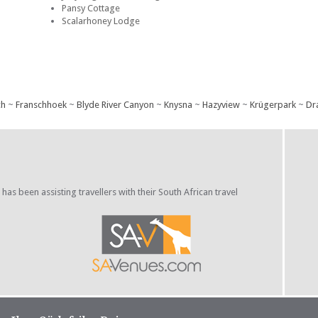
Pansy Cottage
Scalarhoney Lodge
ch
~
Franschhoek
~
Blyde River Canyon
~
Knysna
~
Hazyview
~
Krügerpark
~
Dr
s been assisting travellers with their South African travel