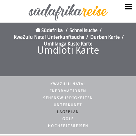
Südafrika
/
Schnellsuche
/
KwaZulu Natal Unterkunftsuche
/
Durban Karte
/
Umhlanga Küste Karte
Umdloti Karte
KWAZULU NATAL
INFORMATIONEN
SEHENSWÜRDIGKEITEN
UNTERKUNFT
LAGEPLAN
GOLF
HOCHZEITSREISEN