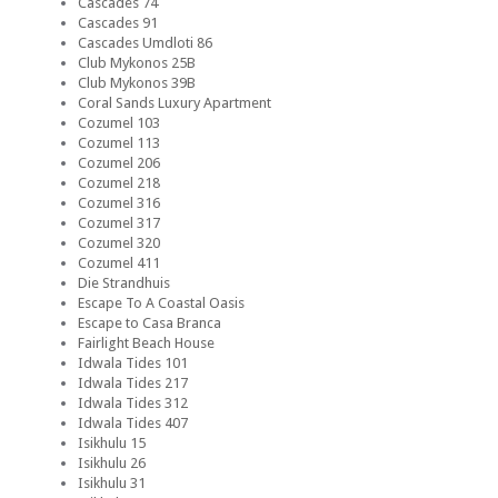
Cascades 74
Cascades 91
Cascades Umdloti 86
Club Mykonos 25B
Club Mykonos 39B
Coral Sands Luxury Apartment
Cozumel 103
Cozumel 113
Cozumel 206
Cozumel 218
Cozumel 316
Cozumel 317
Cozumel 320
Cozumel 411
Die Strandhuis
Escape To A Coastal Oasis
Escape to Casa Branca
Fairlight Beach House
Idwala Tides 101
Idwala Tides 217
Idwala Tides 312
Idwala Tides 407
Isikhulu 15
Isikhulu 26
Isikhulu 31