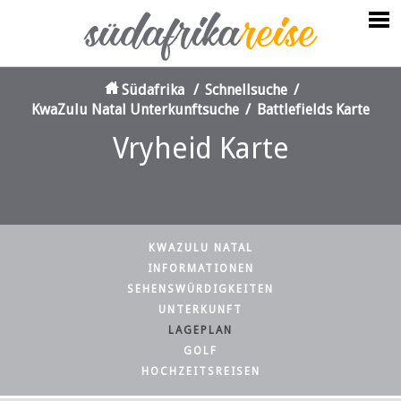
Südafrika
/
Schnellsuche
/
KwaZulu Natal Unterkunftsuche
/
Battlefields Karte
Vryheid Karte
KWAZULU NATAL
INFORMATIONEN
SEHENSWÜRDIGKEITEN
UNTERKUNFT
LAGEPLAN
GOLF
HOCHZEITSREISEN