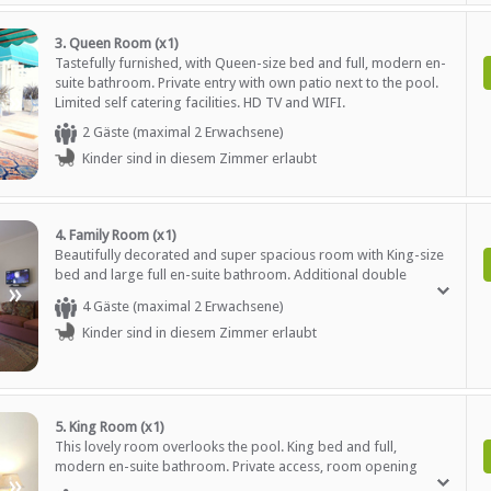
Kostenloser Tee / Kaffee
Restaurant / Esszimmer
3. Queen Room (x1)
Tastefully furnished, with Queen-size bed and full, modern en-
suite bathroom. Private entry with own patio next to the pool.
»
Limited self catering facilities. HD TV and WIFI.
2 Gäste (maximal 2 Erwachsene)
Kinder sind in diesem Zimmer erlaubt
Tourenhilfe
4. Family Room (x1)
Beautifully decorated and super spacious room with King-size
bed and large full en-suite bathroom. Additional double
»
sleeper couch in room. PLEASE NOTE THIS IS ONLY SUITABLE
4 Gäste (maximal 2 Erwachsene)
FOR CHILDREN. Satellite HD TV and WIFI.
Kinder sind in diesem Zimmer erlaubt
5. King Room (x1)
This lovely room overlooks the pool. King bed and full,
modern en-suite bathroom. Private access, room opening
»
onto private patio. Limited self catering facilities with bar