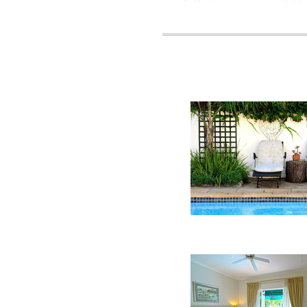
Selbstversorgung mit kl
FRÜHSTÜCK
Ein komplettes englisch
neben einer gemütlichen 
DIENSTLEISTUNG
Sichere Parkplätze für A
machen Carslogie Haus u
Hauptbuslinie zu allen w