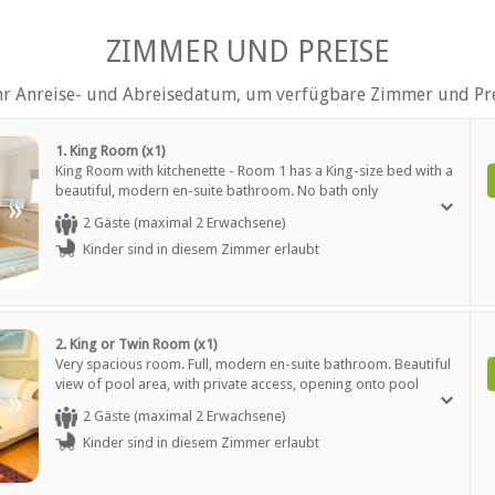
tuhl, usw.
Privater Pool
mittel
Safe für Wertsachen
ZIMMER UND PREISE
Rauchen: nicht erlaubt
el
Tee- und Kaffeekocher
Telefon (Durchwahl)
hr Anreise- und Abreisedatum, um verfügbare Zimmer und Pre
Fernsehen (mit M-Net)
Fernsehen (mit Satellit)
1. King Room (x1)
King Room with kitchenette - Room 1 has a King-size bed with a
beautiful, modern en-suite bathroom. No bath only
AUF DEM GELÄNDE
»
shower.Tastefully decorated with beech wood floors and
2 Gäste (maximal 2 Erwachsene)
ample cupboards. Small kitchenette for limited self catering.
Rezeption (Geschäftszeiten)
Kinder sind in diesem Zimmer erlaubt
Private access with own patio. Satellite HD TV and WIFI.
ltersgruppen)
Safe (Rezeption)
Sicherheit (Alarmanlage)
Rauchen: in abgegrenzten G
Rauchen: Nicht drinnen
Schwimmbad
2. King or Twin Room (x1)
h)
Weckrufe
Very spacious room. Full, modern en-suite bathroom. Beautiful
Zugang für Rollstuhlfahrer
view of pool area, with private access, opening onto pool
»
raße)
deck. Bar fridge, microwave, toaster for snacking. Satellite HD
2 Gäste (maximal 2 Erwachsene)
TV and WIFI. Please request whether Twin or King beds on
Kinder sind in diesem Zimmer erlaubt
booking confirmation.
EN