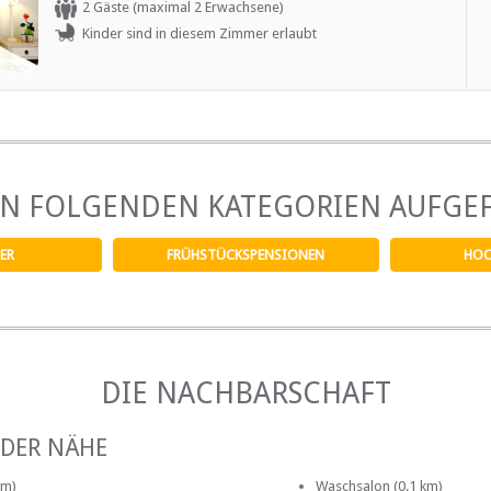
2 Gäste (maximal 2 Erwachsene)
fridge, microwave and toaster. Satellite HD TV and WIFI.
Kinder sind in diesem Zimmer erlaubt
EN FOLGENDEN KATEGORIEN AUFGE
ER
FRÜHSTÜCKSPENSIONEN
HOC
DIE NACHBARSCHAFT
 DER NÄHE
km)
Waschsalon (0.1 km)