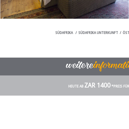
SÜDAFRIKA
/
SÜDAFRIKA UNTERKUNFT
/
ÖST
ZAR 1400
HEUTE AB
*PREIS FÜ