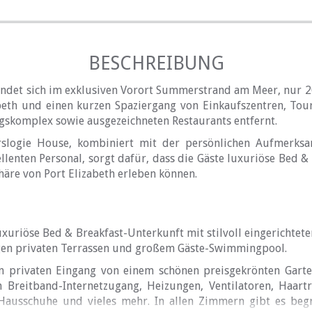
BESCHREIBUNG
indet sich im exklusiven Vorort Summerstrand am Meer, nur
beth und einen kurzen Spaziergang von Einkaufszentren, Tour
gskomplex sowie ausgezeichneten Restaurants entfernt.
rslogie House, kombiniert mit der persönlichen Aufmerksam
llenten Personal, sorgt dafür, dass die Gäste luxuriöse Bed &
äre von Port Elizabeth erleben können.
uxuriöse Bed & Breakfast-Unterkunft mit stilvoll eingerichtete
gen privaten Terrassen und großem Gäste-Swimmingpool.
n privaten Eingang von einem schönen preisgekrönten Garte
n Breitband-Internetzugang, Heizungen, Ventilatoren, Haart
Hausschuhe und vieles mehr. In allen Zimmern gibt es begr