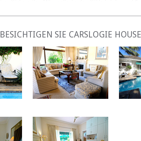
einen Küchenzeilen, Mikrowellenherden, Kühlschränken und Ges
es oder kontinentales Frühstück wird kreativ zubereitet und 
BESICHTIGEN SIE CARSLOGIE HOUS
Lese-Lounge serviert.
EN & EINRICHTUNGEN
utos, Nähe zu Stränden, Restaurants, Golfplatz, Flughafen u
nd idealer Ort für den anspruchsvollen Reisenden oder Fir
ichtigen Zielen in der Stadt und nur 5 Minuten Fahrt vom Flug