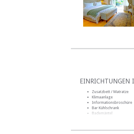
EINRICHTUNGEN 
Zusatzbett / Matratze
Klimaanlage
Informationsbroschüre
Bar Kühlschrank
Bademäntel
Badezimmer (en-suite)
Handtücher für Badezi
Bettwäsche