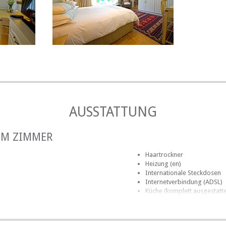
AUSSTATTUNG
IM ZIMMER
Haartrockner
Heizung (en)
Internationale Steckdosen
Internetverbindung (ADSL)
Küche (komplett ausgestatte
Kochnische (teilweise ausges
mmer
Mini-Bar
Terrasse / Veranda / Balkon