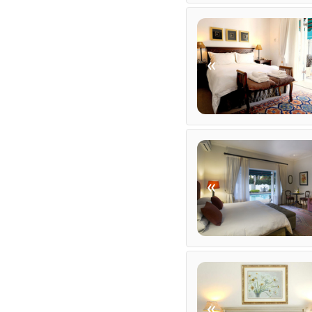
Bar (ehrlichkeit)
Braai / Grill (BBQ)
INTERNET
«
Kostenloses Wi-Fi
TRANSFERS
Flughafentransfers
«
«