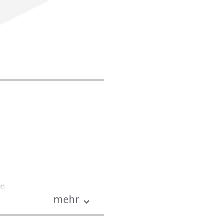
t)
tattet)
mehr