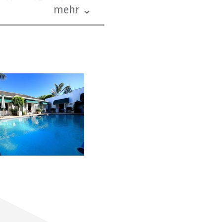
chirr und Besteck.
mehr
im stilvollen Speisesaal
E
nd Entertainment-Komplex,
mengast. Es liegt an der
hafen entfernt.