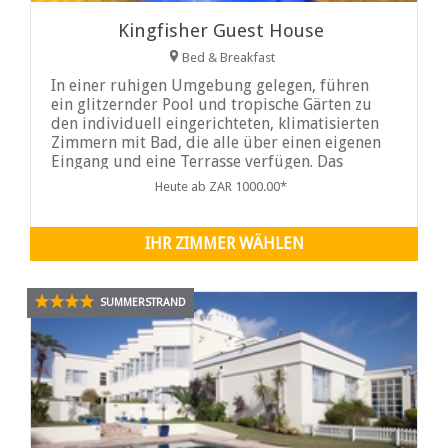
Kingfisher Guest House
Bed & Breakfast
In einer ruhigen Umgebung gelegen, führen
ein glitzernder Pool und tropische Gärten zu
den individuell eingerichteten, klimatisierten
Zimmern mit Bad, die alle über einen eigenen
Eingang und eine Terrasse verfügen. Das
Kingfisher Guest House verfügt über acht
Heute ab ZAR 1000.00*
Zimmer mit Doppel ...
IHR ZIMMER WÄHLEN
SUMMERSTRAND