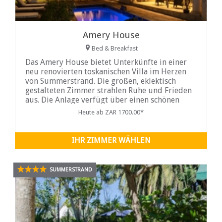
Amery House
Bed & Breakfast
Das Amery House bietet Unterkünfte in einer
neu renovierten toskanischen Villa im Herzen
von Summerstrand. Die großen, eklektisch
gestalteten Zimmer strahlen Ruhe und Frieden
aus. Die Anlage verfügt über einen schönen
Garten sowie einen Pool und einen Braai-
Heute ab ZAR 1700.00*
Bereich...
IHR ZIMMER WÄHLEN
SUMMERSTRAND