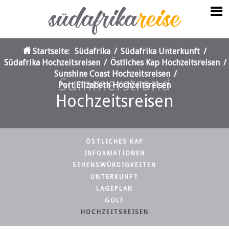
Startseite:
Südafrika
/
Südafrika Unterkunft
/
Südafrika Hochzeitsreisen
/
Östliches Kap Hochzeitsreisen
/
Sunshine Coast Hochzeitsreisen
/
Summerstrand
Port Elizabeth Hochzeitsreisen
Hochzeitsreisen
ÖSTLICHES KAP
INFORMATIONEN
SEHENSWÜRDIGKEITEN
UNTERKUNFT
LAGEPLAN
GOLF
HOCHZEITSREISEN