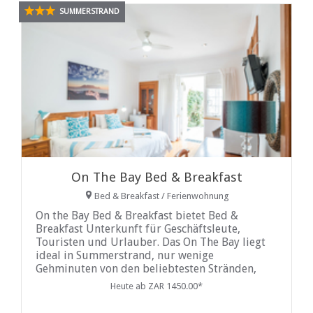
SUMMERSTRAND
On The Bay Bed & Breakfast
Bed & Breakfast / Ferienwohnung
On the Bay Bed & Breakfast bietet Bed &
Breakfast Unterkunft für Geschäftsleute,
Touristen und Urlauber. Das On The Bay liegt
ideal in Summerstrand, nur wenige
Gehminuten von den beliebtesten Stränden,
Restaurants, dem Einkaufszentrum, dem
Heute ab ZAR 1450.00*
Boardwalk Entertainment Center und den
wichtigsten Buslinien entfernt.