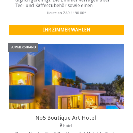
Tee- und Kaffeezubehör sowie einen
Kühlschrank mit Snacks und Getränken. T.V. mit
Heute ab ZAR 1190.00*
Mnet und einigen ...
IHR ZIMMER WÄHLEN
SUMMERSTRAND
No5 Boutique Art Hotel
Hotel