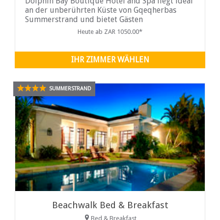
Dolphin Bay Boutique Hotel and Spa liegt ideal
an der unberührten Küste von Gqeqherbas
Summerstrand und bietet Gästen
atemberaubende Ausblicke und eine ruhige
Heute ab ZAR 1050.00*
Atmosphäre zum Entspannen. Unsere Zimmer
sind ein wahres Spiegelbild von Eleganz und
Raffinesse und wurden entworfen, um Ihnen
IHR ZIMMER WÄHLEN
einen
SUMMERSTRAND
Beachwalk Bed & Breakfast
Bed & Breakfast