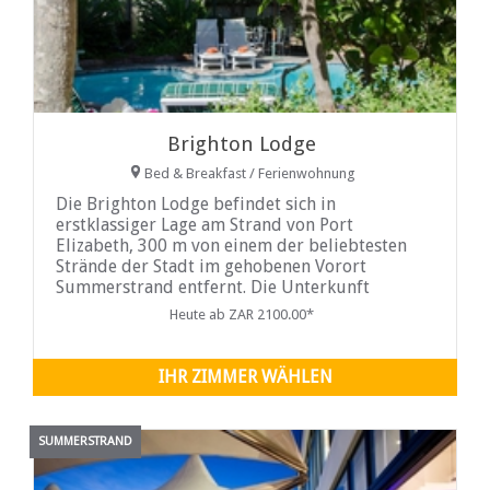
Brighton Lodge
Bed & Breakfast / Ferienwohnung
Die Brighton Lodge befindet sich in
erstklassiger Lage am Strand von Port
Elizabeth, 300 m von einem der beliebtesten
Strände der Stadt im gehobenen Vorort
Summerstrand entfernt. Die Unterkunft
umfasst 11 eigenständige Gästesuiten, alle mit
Heute ab ZAR 2100.00*
eigenem Bad und
IHR ZIMMER WÄHLEN
SUMMERSTRAND