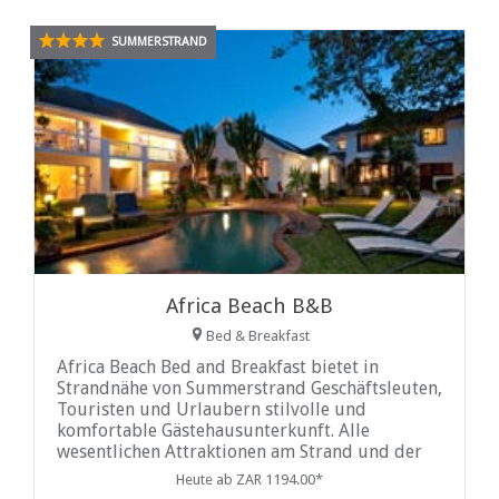
SUMMERSTRAND
Africa Beach B&B
Bed & Breakfast
Africa Beach Bed and Breakfast bietet in
Strandnähe von Summerstrand Geschäftsleuten,
Touristen und Urlaubern stilvolle und
komfortable Gästehausunterkunft. Alle
wesentlichen Attraktionen am Strand und der
Boardwalk Casino and Entertainment Complex
Heute ab ZAR 1194.00*
können von hier aus leicht zu ...