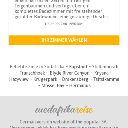
einem herrlichen Garten mit riesigen
Feigenbäumen und verfügt über ein
komplettes Badezimmer mit freistehender
gerollter Badewanne, eine geräumige Dusche,
eine ausgestattete
Heute ab ZAR 1950.00*
IHR ZIMMER WÄHLEN
Beliebte Ziele in Südafrika ~
Kapstadt
~
Stellenbosch
~
Franschhoek
~
Blyde River Canyon
~
Knysna
~
Hazyview
~
Krügerpark
~
Drakensberg
~
Tsitsikamma
~
Mossel Bay
~
Hermanus
German version website of the popular SA-