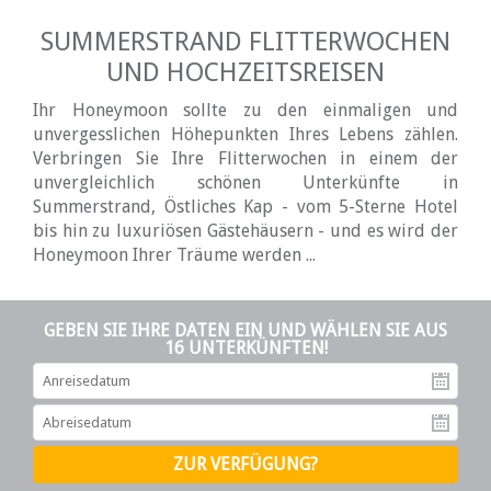
SUMMERSTRAND FLITTERWOCHEN
UND HOCHZEITSREISEN
Ihr Honeymoon sollte zu den einmaligen und
unvergesslichen Höhepunkten Ihres Lebens zählen.
Verbringen Sie Ihre Flitterwochen in einem der
unvergleichlich schönen Unterkünfte in
Summerstrand, Östliches Kap - vom 5-Sterne Hotel
bis hin zu luxuriösen Gästehäusern - und es wird der
Honeymoon Ihrer Träume werden ...
GEBEN SIE IHRE DATEN EIN UND WÄHLEN SIE AUS
16 UNTERKÜNFTEN!
An
Ab