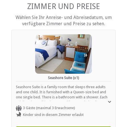
ZIMMER UND PREISE
EINRICHTUNGEN AUF DEM GELÄNDE
Wählen Sie Ihr Anreise- und Abreisedatum, um
verfügbare Zimmer und Preise zu sehen.
Kinderfreundlich (alle Altersgruppen)
Zimmerreinigung (täglich)
Parkplatz (abseits der Straße)
Rauchen: Nicht drinnen
Schwimmbad
«
»
ESSEN UND TRINKEN
Braai / Grill (BBQ)
Seashore Suite (x1)
INTERNET
Seashore Suite is a family room that sleeps three adults
and one child. It is furnished with a Queen-size bed and
Kostenloses Wi-Fi
one single bed. There is a bathroom with a shower. Each
unit has air conditioning, a TV with DStv, Wi-Fi and tea /
coffee making facilities.
3 Gäste (maximal 3 Erwachsene)
Kinder sind in diesem Zimmer erlaubt