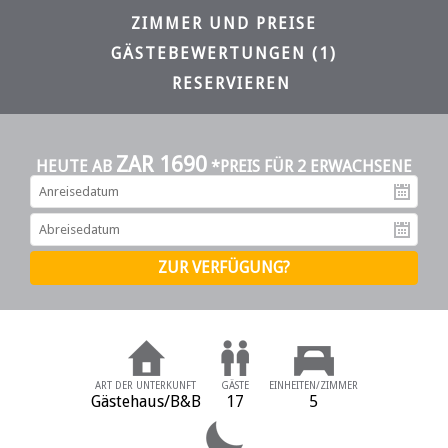
ZIMMER UND PREISE
GÄSTEBEWERTUNGEN (1)
RESERVIEREN
ZAR 1690
HEUTE AB
*PREIS FÜR 2 ERWACHSENE
An
Ab
ART DER UNTERKUNFT
GÄSTE
EINHEITEN/ZIMMER
Gästehaus/B&B
17
5