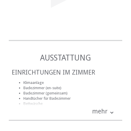
AUSSTATTUNG
EINRICHTUNGEN IM ZIMMER
Klimaanlage
Badezimmer (en-suite)
Badezimmer (gemeinsam)
Handtücher für Badezimmer
Bettwäsche
Internetverbindung (drahtlos)
mehr
Küche (komplett ausgestattet)
Rauchen: nicht erlaubt
Tee- und Kaffeekocher
Fernsehen (mit Satellit)