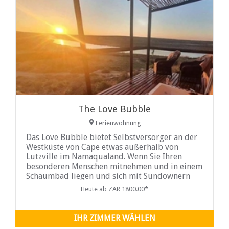
The Love Bubble
Ferienwohnung
Das Love Bubble bietet Selbstversorger an der
Westküste von Cape etwas außerhalb von
Lutzville im Namaqualand. Wenn Sie Ihren
besonderen Menschen mitnehmen und in einem
Schaumbad liegen und sich mit Sundownern
auf Ihrem eigenen Deck entspannen möchten,
Heute ab ZAR 1800.00*
während Sie einen spektakulären Blick auf den
von Wassermelonen gestreiften Himmel
genießen, dann ist The Love Bubble genau das
IHR ZIMMER WÄHLEN
Richtige für Sie.