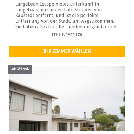
Langebaan Escape bietet Unterkunft in
Langebaan, nur anderthalb Stunden von
Kapstadt entfernt, und ist die perfekte
Entfernung von der Stadt, um wegzukommen.
Sie haben alles für alle Familienmitglieder und
Sie werden die kurze Fahrt entlang der R27 mit
Preis auf Anfrage
Sicherheit nicht bereuen, denn sie bringt Sie
direkt ins Paradies.
IHR ZIMMER WÄHLEN
LANGEBAAN