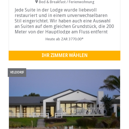
Bed & Breakfast / Ferienwohnung
Jede Suite in der Lodge wurde liebevoll
restauriert und in einem unverwechselbaren
Stil eingerichtet. Wir haben auch eine Auswahl
an Suiten auf dem gleichen Grundstück, die 200
Meter von der Hauptlodge am Fluss entfernt
sind. Jede Suite und Unterkunft ...
Heute ab ZAR 3770.00*
IHR ZIMMER WÄHLEN
VELDDRIF