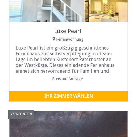
Luxe Pearl
Ferienwohnung
Luxe Pearl ist ein großzügig geschnittenes
Ferienhaus zur Selbstverpflegung in idealer
Lage im beliebten Küstenort Paternoster an
der Westküste. Dieses einladende Ferienhaus
eignet sich hervorragend für Familien und
Freundesgruppen, die einen komfortablen
Preis auf Anfrage
und ruhigen Ausgangspunkt für ihren Urlaub
am Meer suchen.
IHR ZIMMER WÄHLEN
YZERFONTEIN