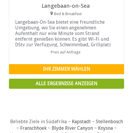
Langebaan-on-Sea
Bed & Breakfast
Langebaan-On-Sea bietet eine freundliche
Umgebung, wo Sie einen angenehmen
Aufenthalt nur eine Minute vom Strand
entfernt genießen können. Es gibt Wi-Fi und
DStv zur Verfügung, Schwimmbad, Grillplatz
und kostenlose Parkplätze ...
Preis auf Anfrage
IHR ZIMMER WÄHLEN
ALLE ERGEBNISSE ANZEIGEN
Beliebte Ziele in Südafrika ~
Kapstadt
~
Stellenbosch
~
Franschhoek
~
Blyde River Canyon
~
Knysna
~