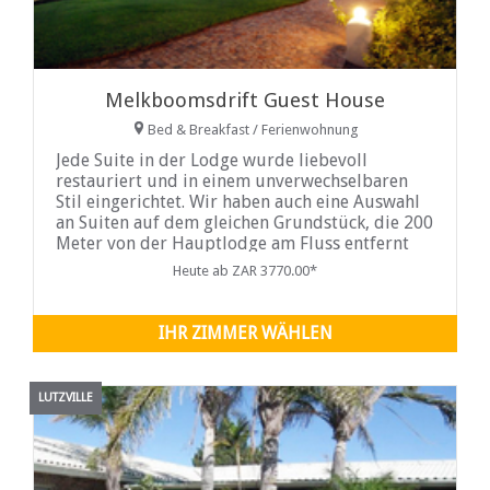
Melkboomsdrift Guest House
Bed & Breakfast / Ferienwohnung
Jede Suite in der Lodge wurde liebevoll
restauriert und in einem unverwechselbaren
Stil eingerichtet. Wir haben auch eine Auswahl
an Suiten auf dem gleichen Grundstück, die 200
Meter von der Hauptlodge am Fluss entfernt
sind. Jede Suite und Unterkunft ...
Heute ab ZAR 3770.00*
IHR ZIMMER WÄHLEN
LUTZVILLE