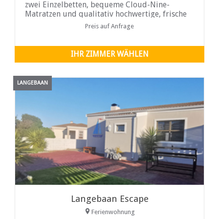
zwei Einzelbetten, bequeme Cloud-Nine-
Matratzen und qualitativ hochwertige, frische
Bettwäsche. Der Preis beinhaltet den Eintritt in
Preis auf Anfrage
das Naturschutzgebiet Cape Columbine.
IHR ZIMMER WÄHLEN
LANGEBAAN
Langebaan Escape
Ferienwohnung