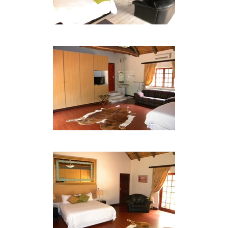
DIENSTLEISTUNGEN UND
EINRICHTUNGEN
Normale Wäschemöglichkeiten stehen zur
Verfügung. Pflege, Babysitter, persönliche
Sicherheit, Flugvermittlung, Autovermietung und
Übersetzer können für Sie organisiert werden.
ATTRAKTIONEN UND AKTIVITÄTEN
Das Herrenhaus befindet sich direkt gegenüber
dem Roodepoort Country Club, dessen Golfplatz
von Gary Player und Ron Kerby entworfen wurde
und in den Top 10 der Greens des Landes liegt,
perfekt für die Liebhaber des Spiels.
Das Gutshaus befindet sich in der Nähe von
Autobahnen nach Pretoria und Johannesburg,
Einkaufszentren insbesondere North Gate und
Clearwater, Fitness-Studios, Lanseria Airport,
Casinos, Löwenpark, Kliniken, Cradle of