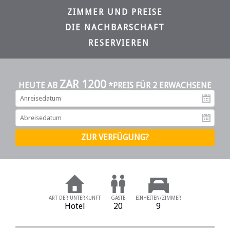
ZIMMER UND PREISE
DIE NACHBARSCHAFT
RESERVIEREN
ZAR 1200
HEUTE AB
*PREIS FÜR 2 ERWACHSENE
An
Ab
ART DER UNTERKUNFT
GÄSTE
EINHEITEN/ZIMMER
Hotel
20
9