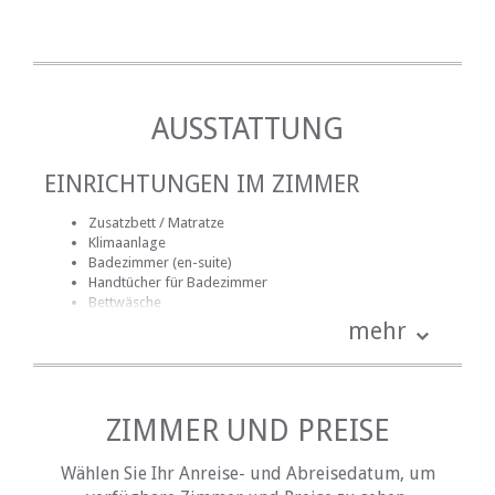
AUSSTATTUNG
EINRICHTUNGEN IM ZIMMER
Zusatzbett / Matratze
Klimaanlage
Badezimmer (en-suite)
Handtücher für Badezimmer
Bettwäsche
kostenlose Toilettenartikel
mehr
Schreibtisch
Haartrockner
Heizung (en)
Internetverbindung (ADSL)
Internetverbindung (drahtlos)
ZIMMER UND PREISE
Terrasse / Veranda / Balkon
Safe für Wertsachen
Wählen Sie Ihr Anreise- und Abreisedatum, um
Rauchen: nicht erlaubt