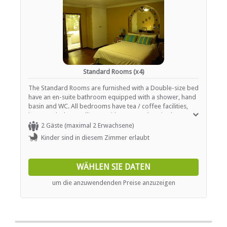
Standard Rooms (x4)
The Standard Rooms are furnished with a Double-size bed
have an en-suite bathroom equipped with a shower, hand
basin and WC. All bedrooms have tea / coffee facilities,
heaters, desks, satellite TV with a comprehensive bouquet
of channels available, hairdryer, safe, high quality cotton
2 Gäste (maximal 2 Erwachsene)
linen, soft towels, bottled water and complimentary
Kinder sind in diesem Zimmer erlaubt
toiletries.
WÄHLEN SIE DATEN
um die anzuwendenden Preise anzuzeigen