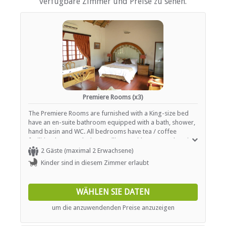
verfügbare Zimmer und Preise zu sehen.
Tee- und Kaffeekocher
Fernsehen (mit M-Net)
Fernsehen (mit Satellit)
EINRICHTUNGEN AUF DEM GELÄNDE
Klimaanlage
Geschäftseinrichtungen
Kinderbetreuung / Babysitter-Service
Trockenreinigung
Premiere Rooms (x3)
Garten(e)
Gästelounge mit TV
The Premiere Rooms are furnished with a King-size bed
Zimmerreinigung (täglich)
have an en-suite bathroom equipped with a bath, shower,
Wäscheservice
hand basin and WC. All bedrooms have tea / coffee
Safe (Rezeption)
facilities, heaters, desks, satellite TV with a comprehensive
Sicherheit (Alarmanlage)
bouquet of channels available, hairdryer, safe, high quality
2 Gäste (maximal 2 Erwachsene)
Rauchen: in abgegrenzten Gebieten
cotton linen, soft towels, bottled water and complimentary
Kinder sind in diesem Zimmer erlaubt
Rauchen: Nicht drinnen
toiletries.
Weckrufe
WÄHLEN SIE DATEN
FUNKTIONEN
um die anzuwendenden Preise anzuzeigen
Klimaanlage