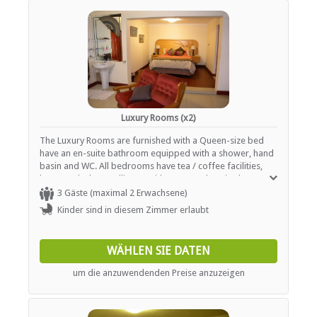
Audio-visuelle Ausrüstung
Catering (hausintern)
Internetverbindung (ADSL)
Internetverbindung (drahtlos)
Parken
Standardkonf. Ausrüstung
ESSEN UND TRINKEN
Luxury Rooms (x2)
Kostenloser Tee / Kaffee
The Luxury Rooms are furnished with a Queen-size bed
Restaurant / Esszimmer
have an en-suite bathroom equipped with a shower, hand
basin and WC. All bedrooms have tea / coffee facilities,
INTERNET
heaters, desks, satellite TV with a comprehensive bouquet
of channels available, hairdryer, safe, high quality cotton
3 Gäste (maximal 2 Erwachsene)
linen, soft towels, bottled water and complimentary
Kostenloses Wi-Fi
Kinder sind in diesem Zimmer erlaubt
toiletries.
TRANSFERS
WÄHLEN SIE DATEN
Flughafentransfers
um die anzuwendenden Preise anzuzeigen
Andere Übertragungen verfügbar
Tourenhilfe