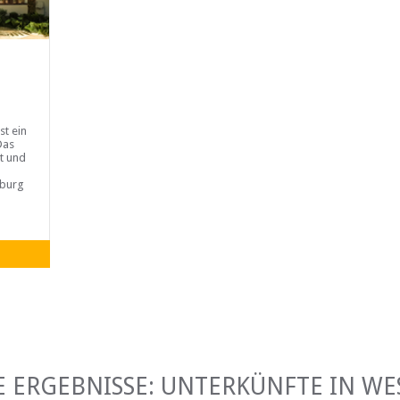
st ein
Das
nt und
sburg
E ERGEBNISSE: UNTERKÜNFTE IN WE