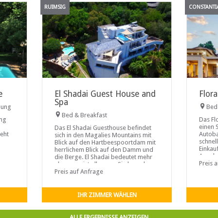
RUIMSIG
CONSTANTI
e
El Shadai Guest House and
Flor
Spa
nung
Bed
Bed & Breakfast
ung
Das Fl
einen 
Das El Shadai Guesthouse befindet
teht
Autoba
sich in den Magalies Mountains mit
schnel
Blick auf den Hartbeespoortdam mit
Einkau
herrlichem Blick auf den Damm und
Annehm
die Berge. El Shadai bedeutet mehr
äsche
Haupts
Preis 
als genug ist alles was Sie brauchen,
einfac
um sich von der Hektik der Stadt zu
Preis auf Anfrage
intern
lösen.
der in
liegen
IHR ZIMMER WÄHLEN
Florac
ALLE ERGEBNISSE ANZEIGEN