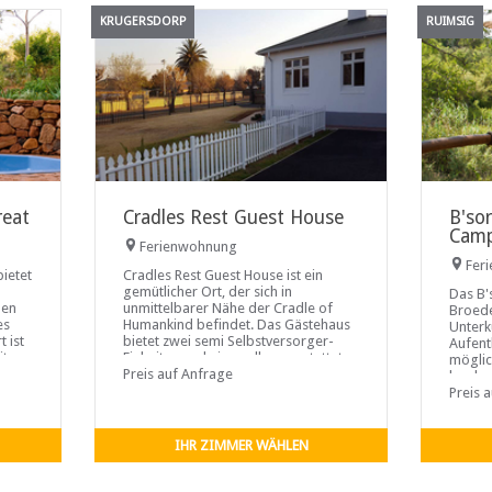
KRUGERSDORP
RUIMSIG
reat
Cradles Rest Guest House
B'so
Cam
Ferienwohnung
Fer
ietet
Cradles Rest Guest House ist ein
gemütlicher Ort, der sich in
Das B'
hen
unmittelbarer Nähe der Cradle of
Broede
es
Humankind befindet. Das Gästehaus
Unterk
 ist
bietet zwei semi Selbstversorger-
Aufent
it
Einheiten und eine voll ausgestattete
möglic
st
Wohnung mit zwei ...
Preis auf Anfrage
beobac
e
Warzen
Preis 
Gäste 
Safarip
IHR ZIMMER WÄHLEN