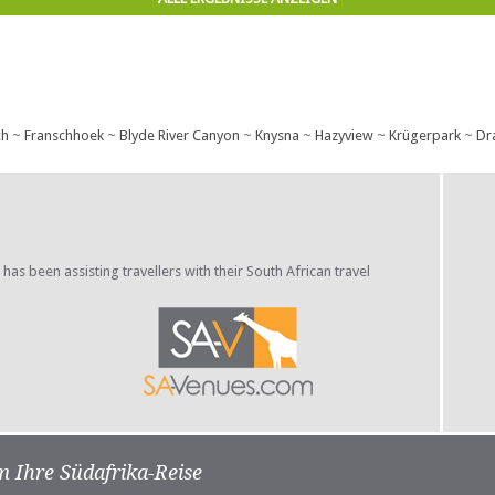
ch
~
Franschhoek
~
Blyde River Canyon
~
Knysna
~
Hazyview
~
Krügerpark
~
Dr
s been assisting travellers with their South African travel
m Ihre Südafrika-Reise