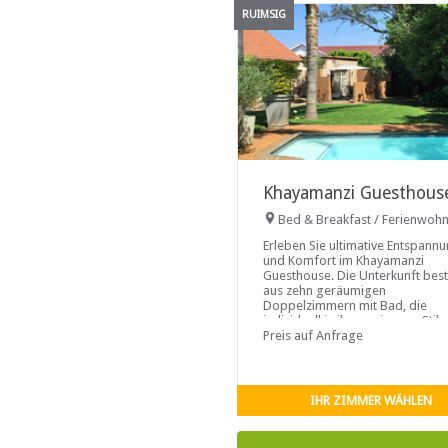
RUIMSIG
Khayamanzi Guesthous
Bed & Breakfast / Ferienwoh
Erleben Sie ultimative Entspann
und Komfort im Khayamanzi
Guesthouse. Die Unterkunft bes
aus zehn geräumigen
Doppelzimmern mit Bad, die
individuell in ihrem eigenen Stil
eingerichtet sind und mit Bettw
Preis auf Anfrage
aus 100% reiner Baumwolle
ausgestattet sind. Alle Zimmer
verfügen ...
IHR ZIMMER WÄHLEN