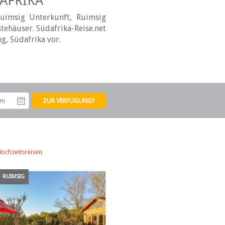
AFRIKA
uimsig Unterkunft, Ruimsig
tehäuser. Südafrika-Reise.net
g, Südafrika vor.
tum
Abreisedatum
ochzeitsreisen
RUIMSIG