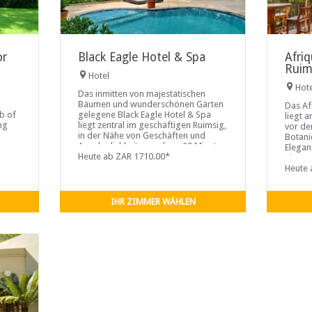
or
Black Eagle Hotel & Spa
Afri
Ruim
Hotel
Hot
Das inmitten von majestätischen
Bäumen und wunderschönen Gärten
Das Af
rb of
gelegene Black Eagle Hotel & Spa
liegt 
ng
liegt zentral im geschäftigen Ruimsig,
vor de
in der Nähe von Geschäften und
Botani
eces
Annehmlichkeiten und nur 20 Minuten
Elegan
 a
vom Flughafen Lanseria entfernt.
Heute ab ZAR 1710.00*
einem 
 ...
Stille 
Heute 
IHR ZIMMER WÄHLEN