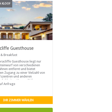
A KLOOF
acliffe Guesthouse
 & Breakfast
oracliffe Guesthouse liegt nur
Steinwurf von verschiedenen
hnen entfernt und bietet
len Zugang zu einer Vielzahl von
fszentren und anderen
lichkeiten. Unsere Nähe zu
traßen ermöglicht auch eine
auf Anfrage
he Anreise nach O.R. Der
ationale Flughafen Tambo und
ternationale Flughafen Lanseria
 beide 50 Kilometer vom
IHR ZIMMER WÄHLEN
liffe Guesthouse entfernt.