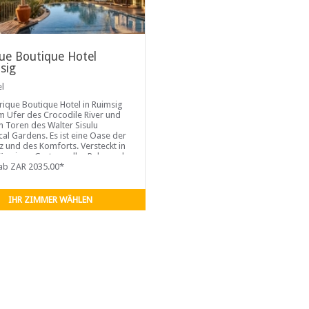
que Boutique Hotel
sig
el
rique Boutique Hotel in Ruimsig
am Ufer des Crocodile River und
n Toren des Walter Sisulu
cal Gardens. Es ist eine Oase der
z und des Komforts. Versteckt in
üppigen Garten voller Ruhe und
finden Sie eine
ab ZAR 2035.00*
IHR ZIMMER WÄHLEN