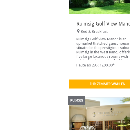
Ruimsig Golf View Man
Bed & Breakfast
Ruimsig Golf View Manor is an
upmarket thatched guest house
situated in the prestigious subu
Ruimsig in the West Rand, offeri
five large luxurious rooms with
original, unique and valuable pi
of furniture. These rooms share
Heute ab ZAR 1200.00*
large lounge where residents can
IHR ZIMMER WÄHLEN
RUIMSIG