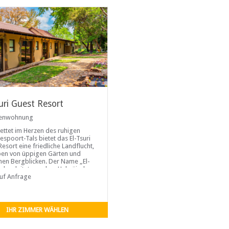
uri Guest Resort
ienwohnung
ettet im Herzen des ruhigen
espoort-Tals bietet das El-Tsuri
Resort eine friedliche Landflucht,
en von üppigen Gärten und
chen Bergblicken. Der Name „El-
, abgeleitet aus dem Hebräischen
deutend „Gott ist mein Fels“,
auf Anfrage
für Stärke, Ruhe und Erholung –
cht das Resort zum idealen Ziel
e, die in der Natur Stille und
rung suchen.
IHR ZIMMER WÄHLEN