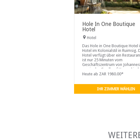
Hole In One Boutique
Hotel
Hotel
Das Hole in One Boutique Hotel i
Hotel im Kolonialstil in Ruimsig. 
Hotel verfügt über ein Restaura
ist nur 25 Minuten vom
Geschäftszentrum von Johanne
sowie der Cradle of Humankind
entfernt
Heute ab ZAR 1980.00*
IHR ZIMMER WÄHLEN
WEITER