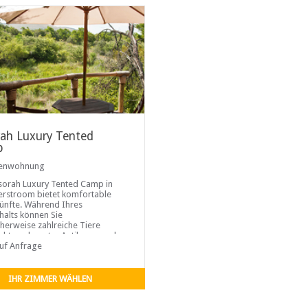
rah Luxury Tented
p
ienwohnung
sorah Luxury Tented Camp in
rstroom bietet komfortable
ünfte. Während Ihres
halts können Sie
herweise zahlreiche Tiere
hten, darunter Antilopen und
schweine. Von hier aus sind die
auf Anfrage
in der Nähe des Löwen- und
arks...
IHR ZIMMER WÄHLEN