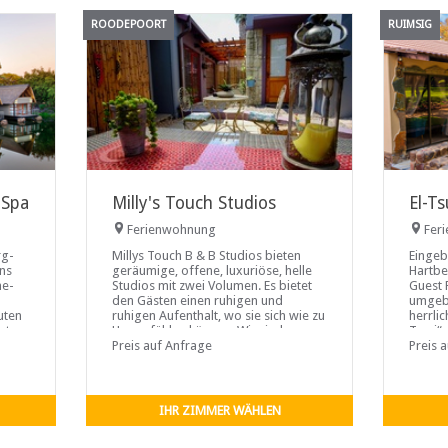
ROODEPOORT
RUIMSIG
 Spa
Milly's Touch Studios
El-Ts
Ferienwohnung
Fer
rg-
Millys Touch B & B Studios bieten
Eingeb
ons
geräumige, offene, luxuriöse, helle
Hartbe
ne-
Studios mit zwei Volumen. Es bietet
Guest 
den Gästen einen ruhigen und
umgeb
uten
ruhigen Aufenthalt, wo sie sich wie zu
herrli
nt,
Hause fühlen können. Wir sind
Tsuri“
günstig gelegen mit einfachem
Preis auf Anfrage
und be
Preis 
Zugang
steht 
und ma
für all
Erneue
IHR ZIMMER WÄHLEN