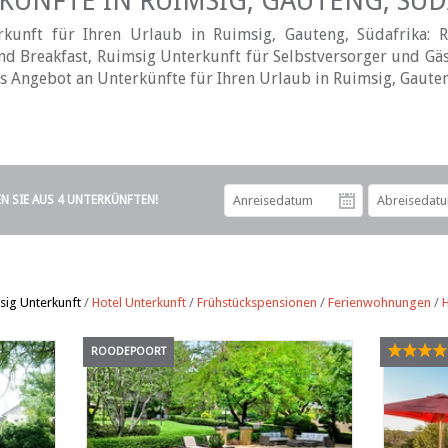
KÜNFTE IN RUIMSIG, GAUTENG, SÜD
kunft für Ihren Urlaub in Ruimsig, Gauteng, Südafrika: R
d Breakfast, Ruimsig Unterkunft für Selbstversorger und Gäs
es Angebot an Unterkünfte für Ihren Urlaub in Ruimsig, Gauten
EN SIE AUS 4 UNTERKÜNFTEN!
Anreiseda
sig Unterkunft
/
Hotel Unterkunft
/
Frühstückspensionen
/
Ferienwohnungen
/
H
ROODEPOORT