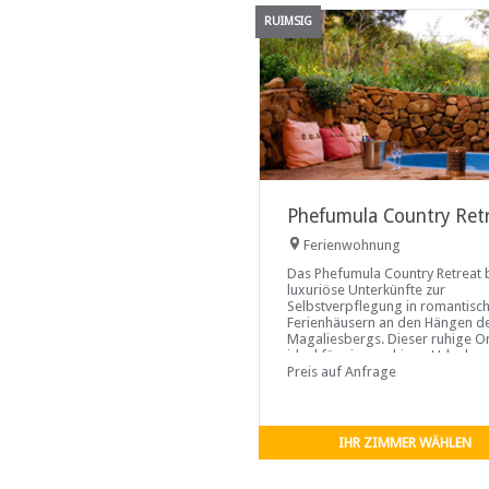
RUIMSIG
Phefumula Country Ret
Ferienwohnung
Das Phefumula Country Retreat b
luxuriöse Unterkünfte zur
Selbstverpflegung in romantisc
Ferienhäusern an den Hängen d
Magaliesbergs. Dieser ruhige Ort
ideal für einen ruhigen Urlaub m
atemberaubender Aussicht und i
Preis auf Anfrage
auch ideal für diejenigen, die di
Natur durch Wandern,
Mountainbiken,
IHR ZIMMER WÄHLEN