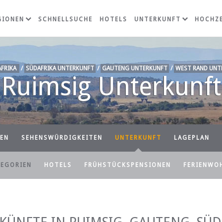
GIONEN
SCHNELLSUCHE
HOTELS
UNTERKUNFT
HOCHZE
FRIKA
/
SÜDAFRIKA UNTERKUNFT
/
GAUTENG UNTERKUNFT
/
WEST RAND UNT
Ruimsig Unterkunft
EN
SEHENSWÜRDIGKEITEN
UNTERKUNFT
LAGEPLAN
TEGORIEN
HOTELS
FRÜHSTÜCKSPENSIONEN
FERIENWO