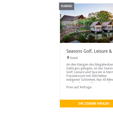
RUIMSIG
Seasons Golf, Leisure &
Hotel
An den Hängen des Magaliesbe
Gebirges gelegen, ist das Seas
Golf, Leisure und Spa ein 4-Ster
Freizeitresort mit 300 Hektar
indigener Schönheit. Nur 45 Min
von Sandton und Pretoria entfer
können Sie in...
Preis auf Anfrage
IHR ZIMMER WÄHLEN