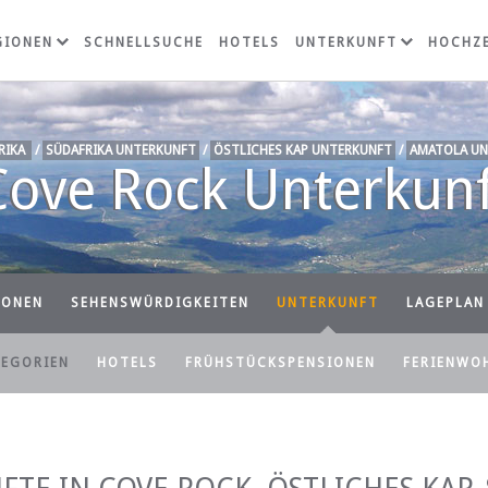
GIONEN
SCHNELLSUCHE
HOTELS
UNTERKUNFT
HOCHZE
RIKA
/
SÜDAFRIKA UNTERKUNFT
/
ÖSTLICHES KAP UNTERKUNFT
/
AMATOLA UN
Cove Rock Unterkunf
IONEN
SEHENSWÜRDIGKEITEN
UNTERKUNFT
LAGEPLAN
TEGORIEN
HOTELS
FRÜHSTÜCKSPENSIONEN
FERIENWO