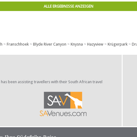
ALLE ERGEBNISSE ANZEIGEN
ch
~
Franschhoek
~
Blyde River Canyon
~
Knysna
~
Hazyview
~
Krügerpark
~
Dr
s been assisting travellers with their South African travel