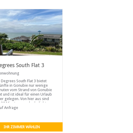
egrees South Flat 3
ienwohnung
 Degrees South Flat 3 bietet
ünfte in Gonubie nur wenige
nuten vom Strand von Gonubie
t und ist ideal für einen Urlaub
r gelegen. Von hier aus sind
r 30 Minuten von der beliebten
East London entfernt.
auf Anfrage
IHR ZIMMER WÄHLEN