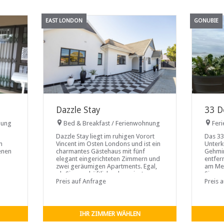
EAST LONDON
GONUBIE
Dazzle Stay
33 D
nung
Bed & Breakfast / Ferienwohnung
Fer
Dazzle Stay liegt im ruhigen Vorort
Das 33
n
Vincent im Osten Londons und ist ein
Unterk
enen
charmantes Gästehaus mit fünf
Gehmi
elegant eingerichteten Zimmern und
entfern
zwei geräumigen Apartments. Egal,
am Mee
ob Sie geschäftlich oder privat
Sie nu
st.
unterwegs sind, dieses Gästehaus ist
Preis auf Anfrage
Stadt 
Preis 
der perfekte Ausgangspunkt und
bietet eine nahtlose Mischung aus
Komfort und Bequemlichkeit in einer
reizvollen Umgebung.
IHR ZIMMER WÄHLEN