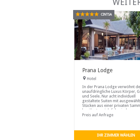
WEITE
CINTSA
Prana Lodge
Hotel
In der Prana Lodge verwöhnt de
unaufdringliche Luxus Körper, G
und Seele. Nur acht individuell
gestaltete Suiten mit ausgewähl
Stücken aus einer privaten Sam
berühmter südafrikanischer
Künstler...
Preis auf Anfrage
IHR ZIMMER WÄHLEN