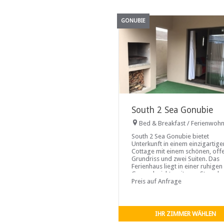
GONUBIE
South 2 Sea Gonubie
Bed & Breakfast / Ferienwoh
South 2 Sea Gonubie bietet
Unterkunft in einem einzigartige
Cottage mit einem schönen, off
Grundriss und zwei Suiten. Das
Ferienhaus liegt in einer ruhigen
Gegend, nicht weit vom Strand
entfernt, an dem Angeln erlaubt i
Preis auf Anfrage
Wir sind nur 4 km von einem
Badestrand entfernt...
IHR ZIMMER WÄHLEN