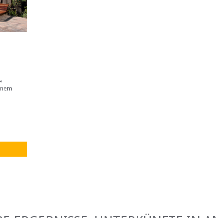
e
einem