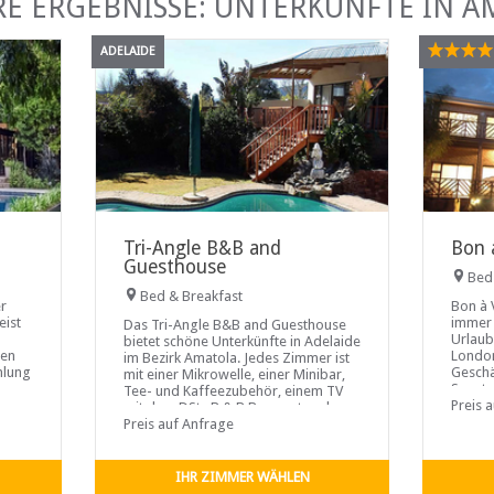
RE ERGEBNISSE: UNTERKÜNFTE IN A
ADELAIDE
Tri-Angle B&B and
Bon 
Guesthouse
Bed
Bed & Breakfast
r
Bon à 
eist
immer 
Das Tri-Angle B&B and Guesthouse
Urlaub
bietet schöne Unterkünfte in Adelaide
ten
London
im Bezirk Amatola. Jedes Zimmer ist
mlung
Geschä
mit einer Mikrowelle, einer Minibar,
Sportv
Tee- und Kaffeezubehör, einem TV
Famili
Preis 
mit dem DStv B & B Bouquet und
Zwisch
WLAN ausgestattet...
Preis auf Anfrage
IHR ZIMMER WÄHLEN