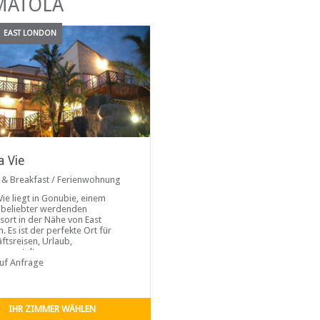
MATOLA
EAST LONDON
a Vie
 & Breakfast / Ferienwohnung
Vie liegt in Gonubie, einem
beliebter werdenden
sort in der Nähe von East
. Es ist der perfekte Ort für
ftsreisen, Urlaub,
eranstaltungen,
enbesuche oder nur einen
auf Anfrage
enstopp...
IHR ZIMMER WÄHLEN