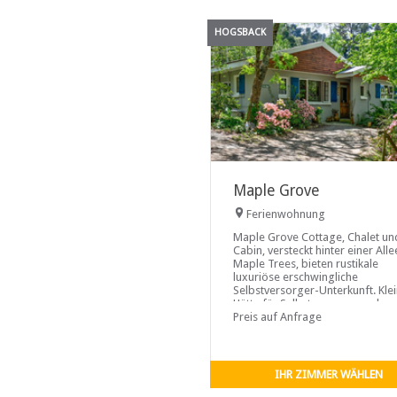
HOGSBACK
Maple Grove
Ferienwohnung
Maple Grove Cottage, Chalet un
Cabin, versteckt hinter einer All
Maple Trees, bieten rustikale
luxuriöse erschwingliche
Selbstversorger-Unterkunft. Kle
Hütte für Selbstversorger neben
unserem Blockhaus mit ...
Preis auf Anfrage
IHR ZIMMER WÄHLEN