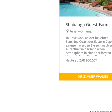
Shabanga Guest Farm
Ferienwohnung
In Cove Rock an der beliebten
Sunshine Coast des Eastern Cap
gelegen, werden Sie sich nach 
Aufenthalt in der ländlichen
Atmosphäre in einer der besten
Unterkünfte außerhalb von East
London verjüngt fühlen.
Heute ab ZAR 950.00*
IHR ZIMMER WÄHLEN