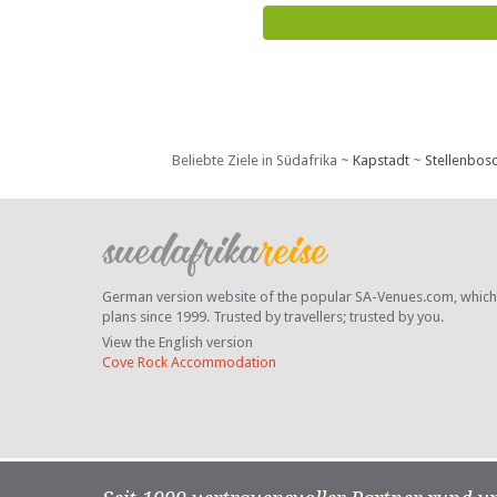
Beliebte Ziele in Südafrika ~
Kapstadt
~
Stellenbos
German version website of the popular SA-Venues.com, which ha
plans since 1999. Trusted by travellers;
trusted by you.
View the English version
Cove Rock Accommodation