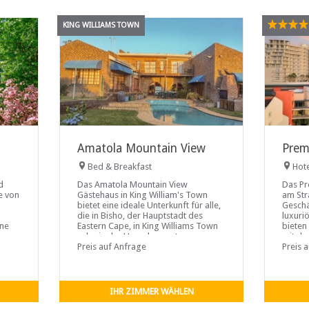
KING WILLIAMS TOWN
Amatola Mountain View
Prem
Bed & Breakfast
Hot
d
Das Amatola Mountain View
Das Pr
ee von
Gästehaus in King William's Town
am Str
bietet eine ideale Unterkunft für alle,
Geschä
die in Bisho, der Hauptstadt des
luxuri
ine
Eastern Cape, in King Williams Town
bieten
oder in der Umgebung etwas
mit de
unternehmen möchten.
Preis auf Anfrage
Preis 
IHR ZIMMER WÄHLEN