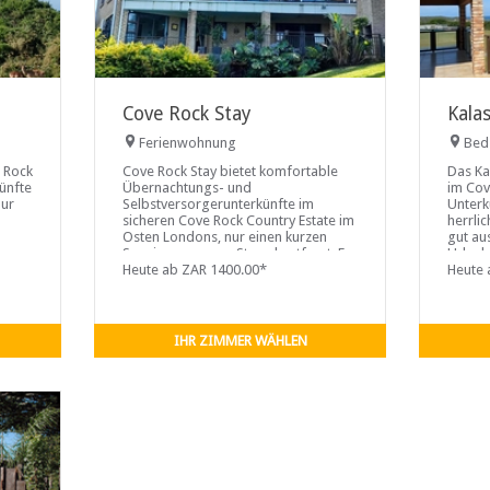
Cove Rock Stay
Kala
Ferienwohnung
Bed
e Rock
Cove Rock Stay bietet komfortable
Das Ka
künfte
Übernachtungs- und
im Cov
nur
Selbstversorgerunterkünfte im
Unterk
sicheren Cove Rock Country Estate im
herrli
Osten Londons, nur einen kurzen
gut au
Spaziergang vom Strand entfernt. Es
Urlaub
bietet seinen Gästen die Wahl
Heute ab ZAR 1400.00*
Heute 
zwischen vier wunderschön
eingerichteten Zimmern, alle mit
eigenem Bad. Die Zimmer verfügen
über bequeme Betten, weiche
IHR ZIMMER WÄHLEN
Bettdecken, frische Bettwäsche und
Badetücher.