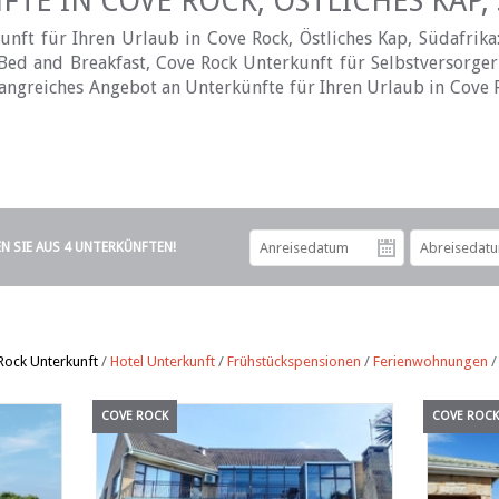
TE IN COVE ROCK, ÖSTLICHES KAP,
nft für Ihren Urlaub in Cove Rock, Östliches Kap, Südafrika
Bed and Breakfast, Cove Rock Unterkunft für Selbstversorger
mfangreiches Angebot an Unterkünfte für Ihren Urlaub in Cove R
EN SIE AUS 4 UNTERKÜNFTEN!
Anreiseda
Rock Unterkunft
/
Hotel Unterkunft
/
Frühstückspensionen
/
Ferienwohnungen
COVE ROCK
COVE ROC