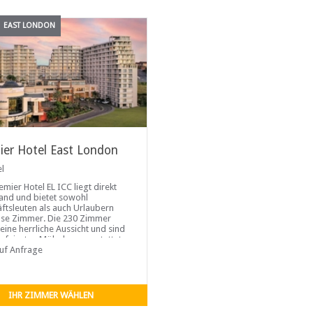
EAST LONDON
ier Hotel East London
el
emier Hotel EL ICC liegt direkt
and und bietet sowohl
ftsleuten als auch Urlaubern
öse Zimmer. Die 230 Zimmer
 eine herrliche Aussicht und sind
n feinsten Möbeln ausgestattet...
auf Anfrage
IHR ZIMMER WÄHLEN